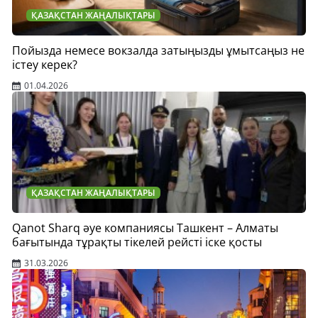
ҚАЗАҚСТАН ЖАҢАЛЫҚТАРЫ
Пойызда немесе вокзалда затыңызды ұмытсаңыз не
істеу керек?
01.04.2026
ҚАЗАҚСТАН ЖАҢАЛЫҚТАРЫ
Qanot Sharq әуе компаниясы Ташкент – Алматы
бағытында тұрақты тікелей рейсті іске қосты
31.03.2026