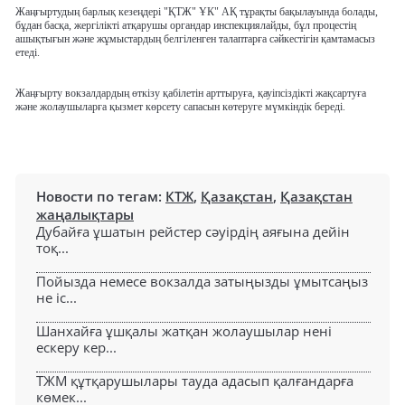
Жаңғыртудың барлық кезеңдері "ҚТЖ" ҰК" АҚ тұрақты бақылауында болады,
бұдан басқа, жергілікті атқарушы органдар инспекциялайды, бұл процестің
ашықтығын және жұмыстардың белгіленген талаптарға сәйкестігін қамтамасыз
етеді.
Жаңғырту вокзалдардың өткізу қабілетін арттыруға, қауіпсіздікті жақсартуға
және жолаушыларға қызмет көрсету сапасын көтеруге мүмкіндік береді.
Новости по тегам:
КТЖ
,
Қазақстан
,
Қазақстан
жаңалықтары
Дубайға ұшатын рейстер сәуірдің аяғына дейін
тоқ...
Пойызда немесе вокзалда затыңызды ұмытсаңыз
не іс...
Шанхайға ұшқалы жатқан жолаушылар нені
ескеру кер...
ТЖМ құтқарушылары тауда адасып қалғандарға
көмек...