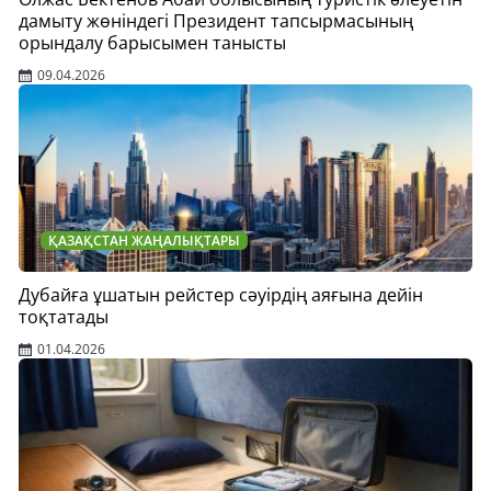
дамыту жөніндегі Президент тапсырмасының
орындалу барысымен танысты
09.04.2026
ҚАЗАҚСТАН ЖАҢАЛЫҚТАРЫ
Дубайға ұшатын рейстер сәуірдің аяғына дейін
тоқтатады
01.04.2026