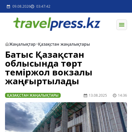
09.08.2026
03:47:42
Жаңалықтар
Қазақстан жаңалықтары
Батыс Қазақстан
облысында төрт
теміржол вокзалы
жаңғыртылады
ҚАЗАҚСТАН ЖАҢАЛЫҚТАРЫ
13.08.2025
14:36