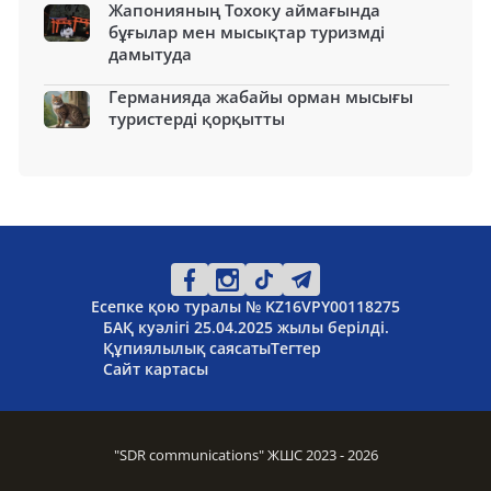
Жапонияның Тохоку аймағында
бұғылар мен мысықтар туризмді
дамытуда
Германияда жабайы орман мысығы
туристерді қорқытты
Есепке қою туралы № KZ16VPY00118275
БАҚ куәлігі 25.04.2025 жылы берілді.
Құпиялылық саясаты
Тегтер
Сайт картасы
"SDR communications" ЖШС 2023 - 2026