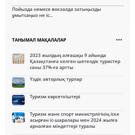
Пойызда немесе вокзалда затыңызды
ұмытсаңыз не іс...
ТАНЫМАЛ МАҚАЛАЛАР
2023 жылдың алғашқы 9 айында
Қазақстанға келген шетелдік туристер
саны 37%-ға артты
Үздік авторлық турлар
Туризм көрсеткіштері
Туризм және спорт министрлігінің іске
асырған іс-шаралары мен 2024 жылға
арналған міндеттері туралы