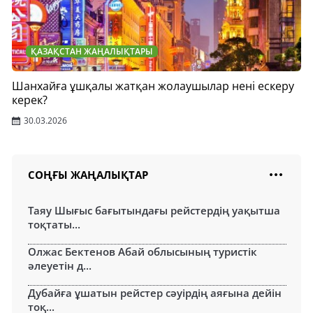
ҚАЗАҚСТАН ЖАҢАЛЫҚТАРЫ
Шанхайға ұшқалы жатқан жолаушылар нені ескеру
керек?
30.03.2026
СОҢҒЫ ЖАҢАЛЫҚТАР
Таяу Шығыс бағытындағы рейстердің уақытша
тоқтаты...
Олжас Бектенов Абай облысының туристік
әлеуетін д...
Дубайға ұшатын рейстер сәуірдің аяғына дейін
тоқ...