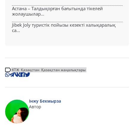
Астана – Талдықорған бағытында тікелей
жолаушылар...
Jibek Joly туристік пойызы кезекті халықаралық
са...
КТЖ
Қазақстан
Қазақстан жаңалықтары
Інжу Бекмырза
Автор