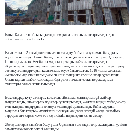
Батыс Қазақстан облысында төрт теміржол вокзалы жаңғыртылады, деп
хабарлайды Travelpress.kz.
Қазақстанда 125 теміржол вокзалын жаңарту бойынша ауқымды бағдарлама
жүзеге
асырылуда
. Батыс Қазақстан облысында төрт вокзал – Орал, Қазақстан,
Шыңғырлау және Жетібасты мар станциялары қайта жаңғыртылады.
Жұмыстар жолаушылар үшін қолайлы жағдай жасауға және қызмет көрсетудің
заманауи стандарттарын қамтамасыз етуге бағытталған. 1916 жылы салынған
Жетібасты мар станциясындағы ең көне станцияға ерекше назар аударылады.
Оның тарихи келбеті сақталады, бұл ретте ғимарат өзекті нормалар мен
талаптарға сәйкес жаңғыртылады.
Вокзалдарда күту залдары, кассалық аймақтар, санитарлық үй-жайлар
жаңартылады, инженерлік жүйелер ауыстырылады, жолаушыларды хабардар ету
мен ақпараттандырудың заманауи кешендері орнатылады. Қайта құрудың
маңызды бағыттары - мүмкіндігі шектеулі жандарға жағдай жасау, сондай-ақ
терроризмге қарсы және өрт қауіпсіздігі шараларын қатаң сақтау.
Жолаушыларға ыңғайлы болу үшін Оралдағы вокзалда темір жолдардың үстінен
заманауи конкорск өткелі салынады.