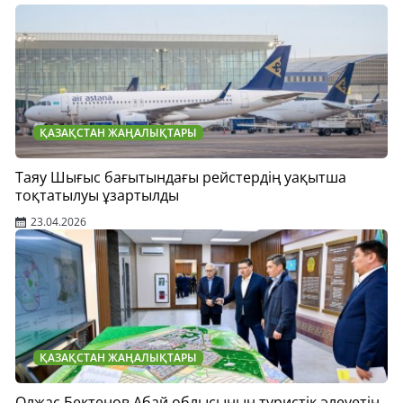
ҚАЗАҚСТАН ЖАҢАЛЫҚТАРЫ
Таяу Шығыс бағытындағы рейстердің уақытша
тоқтатылуы ұзартылды
23.04.2026
ҚАЗАҚСТАН ЖАҢАЛЫҚТАРЫ
Олжас Бектенов Абай облысының туристік әлеуетін