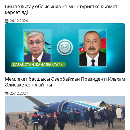
Биыл Ұлытау облысында 21 мың туристке қызмет
көрсетілді
26.12.2024
ҚАЗАҚСТАН ЖАҢАЛЫҚТАРЫ
Мемлекет басшысы Әзербайжан Президенті Ильхам
Әлиевке көңіл айтты
25.12.2024