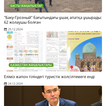
БАСТЫ ЖАҢАЛЫҚТАР
"Баку-Грозный" бағытындағы ұшақ апатқа ұшырады:
62 жолаушы болған
25.12.2024
ҚАЗАҚСТАН ЖАҢАЛЫҚТАРЫ
Еліміз жапон тіліндегі туристік жолсілтемеге енді
24.12.2024