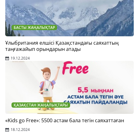
БАСТЫ ЖАҢАЛЫҚТАР
Ұлыбритания елшісі Қазақстандағы саяхаттың
таңғажайып орындарын атады
19.12.2024
ҚАЗАҚСТАН ЖАҢАЛЫҚТАРЫ
«Kids go Free»: 5500 астам бала тегін саяхаттаған
18.12.2024