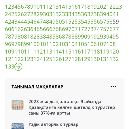
1
2
3
4
5
6
7
8
9
10
11
12
13
14
15
16
17
18
19
20
21
22
23
24
25
26
27
28
29
30
31
32
33
34
35
36
37
38
39
40
41
42
43
44
45
46
47
48
49
50
51
52
53
54
55
56
57
58
59
60
61
62
63
64
65
66
67
68
69
70
71
72
73
74
75
76
77
78
79
80
81
82
83
84
85
86
87
88
89
90
91
92
93
94
95
96
97
98
99
100
101
102
103
104
105
106
107
108
109
110
111
112
113
114
115
116
117
118
119
120
121
122
123
124
125
126
127
128
129
130
131
132
133
ТАНЫМАЛ МАҚАЛАЛАР
2023 жылдың алғашқы 9 айында
Қазақстанға келген шетелдік туристер
саны 37%-ға артты
Үздік авторлық турлар