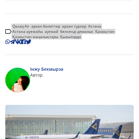
Qazaq Air
арзан билеттер
арзан турлар
Астана
Астана әуежайы
әуежай
белсенді демалыс
Қазақстан
Қазақстан жаңалықтары
Қызылорда
Інжу Бекмырза
Автор