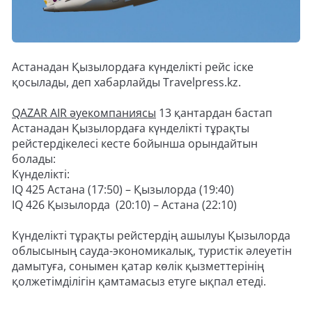
Астанадан Қызылордаға күнделікті рейс іске
қосылады, деп хабарлайды Travelpress.kz.
QAZAR AIR әуекомпаниясы
13 қантардан бастап
Астанадан Қызылордаға күнделікті тұрақты
рейстердікелесі кесте бойынша орындайтын
болады:
Күнделікті:
IQ 425 Астана (17:50) – Қызылорда (19:40)
IQ 426 Қызылорда (20:10) – Астана (22:10)
Күнделікті тұрақты рейстердің ашылуы Қызылорда
облысының сауда-экономикалық, туристік әлеуетін
дамытуға, сонымен қатар көлік қызметтерінің
қолжетімділігін қамтамасыз етуге ықпал етеді.