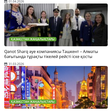
01.04.2026
ҚАЗАҚСТАН ЖАҢАЛЫҚТАРЫ
Qanot Sharq әуе компаниясы Ташкент – Алматы
бағытында тұрақты тікелей рейсті іске қосты
31.03.2026
ҚАЗАҚСТАН ЖАҢАЛЫҚТАРЫ