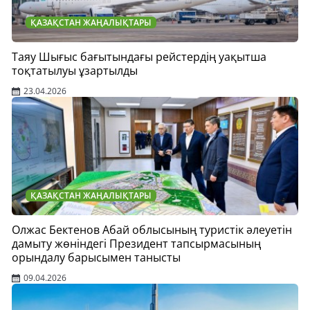
ҚАЗАҚСТАН ЖАҢАЛЫҚТАРЫ
Таяу Шығыс бағытындағы рейстердің уақытша
тоқтатылуы ұзартылды
23.04.2026
ҚАЗАҚСТАН ЖАҢАЛЫҚТАРЫ
Олжас Бектенов Абай облысының туристік әлеуетін
дамыту жөніндегі Президент тапсырмасының
орындалу барысымен танысты
09.04.2026