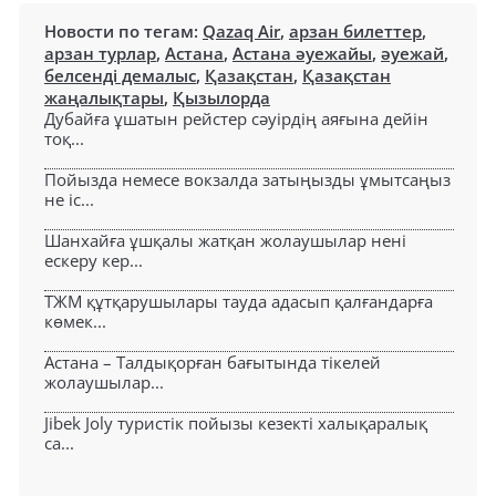
Новости по тегам:
Qazaq Air
,
арзан билеттер
,
арзан турлар
,
Астана
,
Астана әуежайы
,
әуежай
,
белсенді демалыс
,
Қазақстан
,
Қазақстан
жаңалықтары
,
Қызылорда
Дубайға ұшатын рейстер сәуірдің аяғына дейін
тоқ...
Пойызда немесе вокзалда затыңызды ұмытсаңыз
не іс...
Шанхайға ұшқалы жатқан жолаушылар нені
ескеру кер...
ТЖМ құтқарушылары тауда адасып қалғандарға
көмек...
Астана – Талдықорған бағытында тікелей
жолаушылар...
Jibek Joly туристік пойызы кезекті халықаралық
са...