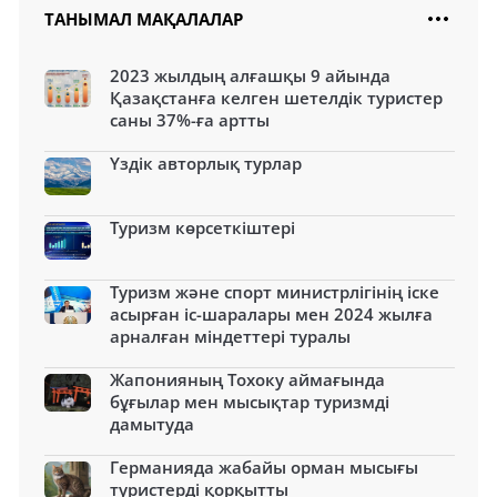
ТАНЫМАЛ МАҚАЛАЛАР
2023 жылдың алғашқы 9 айында
Қазақстанға келген шетелдік туристер
саны 37%-ға артты
Үздік авторлық турлар
Туризм көрсеткіштері
Туризм және спорт министрлігінің іске
асырған іс-шаралары мен 2024 жылға
арналған міндеттері туралы
Жапонияның Тохоку аймағында
бұғылар мен мысықтар туризмді
дамытуда
Германияда жабайы орман мысығы
туристерді қорқытты