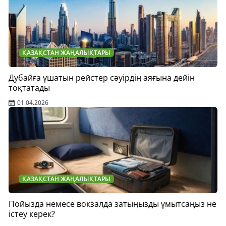
ҚАЗАҚСТАН ЖАҢАЛЫҚТАРЫ
Дубайға ұшатын рейстер сәуірдің аяғына дейін
тоқтатады
01.04.2026
ҚАЗАҚСТАН ЖАҢАЛЫҚТАРЫ
Пойызда немесе вокзалда затыңызды ұмытсаңыз не
істеу керек?