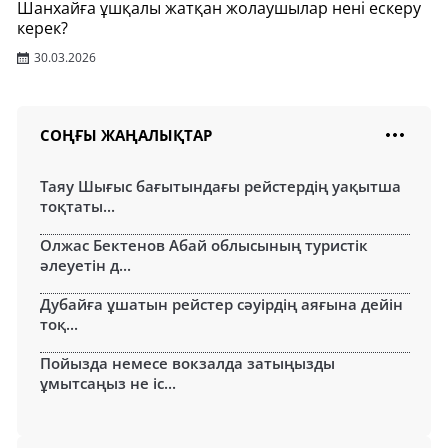
Шанхайға ұшқалы жатқан жолаушылар нені ескеру
керек?
30.03.2026
СОҢҒЫ ЖАҢАЛЫҚТАР
Таяу Шығыс бағытындағы рейстердің уақытша
тоқтаты...
Олжас Бектенов Абай облысының туристік
әлеуетін д...
Дубайға ұшатын рейстер сәуірдің аяғына дейін
тоқ...
Пойызда немесе вокзалда затыңызды
ұмытсаңыз не іс...