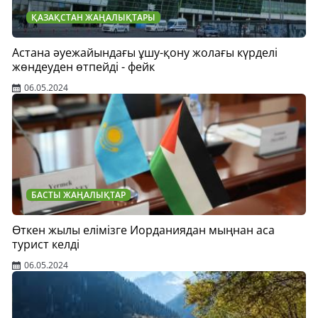
ҚАЗАҚСТАН ЖАҢАЛЫҚТАРЫ
Астана әуежайындағы ұшу-қону жолағы күрделі
жөндеуден өтпейді - фейк
06.05.2024
БАСТЫ ЖАҢАЛЫҚТАР
Өткен жылы елімізге Иорданиядан мыңнан аса
турист келді
06.05.2024