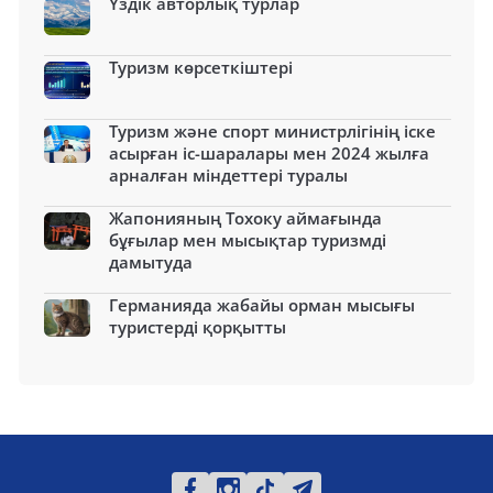
Үздік авторлық турлар
Туризм көрсеткіштері
Туризм және спорт министрлігінің іске
асырған іс-шаралары мен 2024 жылға
арналған міндеттері туралы
Жапонияның Тохоку аймағында
бұғылар мен мысықтар туризмді
дамытуда
Германияда жабайы орман мысығы
туристерді қорқытты