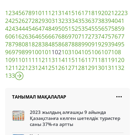
1
2
3
4
5
6
7
8
9
10
11
12
13
14
15
16
17
18
19
20
21
22
23
24
25
26
27
28
29
30
31
32
33
34
35
36
37
38
39
40
41
42
43
44
45
46
47
48
49
50
51
52
53
54
55
56
57
58
59
60
61
62
63
64
65
66
67
68
69
70
71
72
73
74
75
76
77
78
79
80
81
82
83
84
85
86
87
88
89
90
91
92
93
94
95
96
97
98
99
100
101
102
103
104
105
106
107
108
109
110
111
112
113
114
115
116
117
118
119
120
121
122
123
124
125
126
127
128
129
130
131
132
133
ТАНЫМАЛ МАҚАЛАЛАР
2023 жылдың алғашқы 9 айында
Қазақстанға келген шетелдік туристер
саны 37%-ға артты