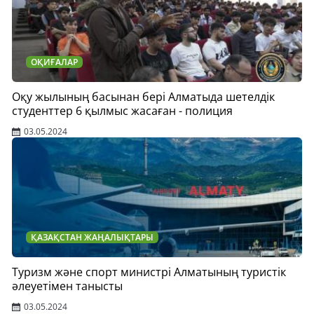
ОҚИҒАЛАР
Оқу жылының басынан бері Алматыда шетелдік
студенттер 6 қылмыс жасаған - полиция
03.05.2024
ҚАЗАҚСТАН ЖАҢАЛЫҚТАРЫ
Туризм және спорт министрі Алматының туристік
әлеуетімен танысты
03.05.2024