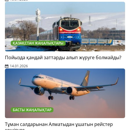
ҚАЗАҚСТАН ЖАҢАЛЫҚТАРЫ
Пойызда қандай заттарды алып жүруге болмайды?
14.01.2026
БАСТЫ ЖАҢАЛЫҚТАР
Тұман салдарынан Алматыдан ұшатын рейстер