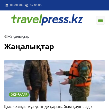
08.08.2026
09:04:00
Жаңалықтар
Жаңалықтар
ОҚИҒАЛАР
Қыс кезінде мұз үстінде қарапайым қауіпсіздік