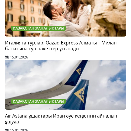
ҚАЗАҚСТАН ЖАҢАЛЫҚТАРЫ
Италияға турлар: Qazaq Express Алматы – Милан
бағытына тур пакеттер ұсынады
15.01.2026
ҚАЗАҚСТАН ЖАҢАЛЫҚТАРЫ
Air Astana ұшақтары Иран әуе кеңістігін айналып
ұшуда
15.01.2026