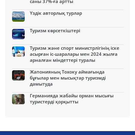
саны 37%-ға артты
Үздік авторлық турлар
Туризм көрсеткіштері
Туризм және спорт министрлігінің іске
асырған іс-шаралары мен 2024 жылға
арналған міндеттері туралы
Жапонияның Тохоку аймағында
бұғылар мен мысықтар туризмді
дамытуда
Германияда жабайы орман мысығы
туристерді қорқытты