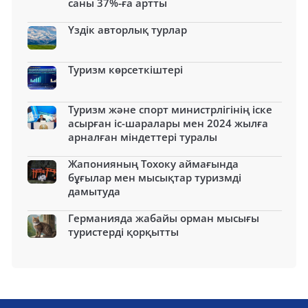
саны 37%-ға артты
Үздік авторлық турлар
Туризм көрсеткіштері
Туризм және спорт министрлігінің іске
асырған іс-шаралары мен 2024 жылға
арналған міндеттері туралы
Жапонияның Тохоку аймағында
бұғылар мен мысықтар туризмді
дамытуда
Германияда жабайы орман мысығы
туристерді қорқытты