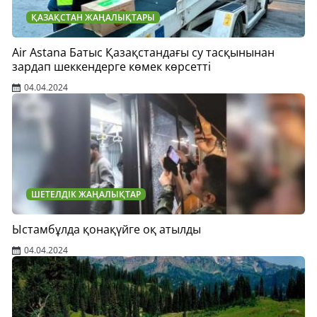
ҚАЗАҚСТАН ЖАҢАЛЫҚТАРЫ
Air Astana Батыс Қазақстандағы су тасқынынан
зардап шеккендерге көмек көрсетті
04.04.2024
ШЕТЕЛДІК ЖАҢАЛЫҚТАР
Ыстамбұлда қонақүйге оқ атылды
04.04.2024