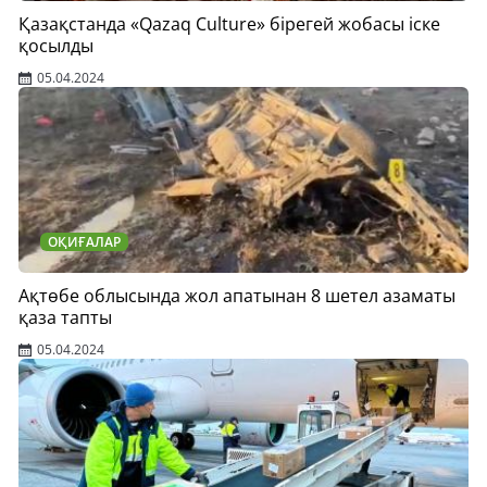
Қазақстанда «Qazaq Culture» бірегей жобасы іске
қосылды
05.04.2024
ОҚИҒАЛАР
Ақтөбе облысында жол апатынан 8 шетел азаматы
қаза тапты
05.04.2024