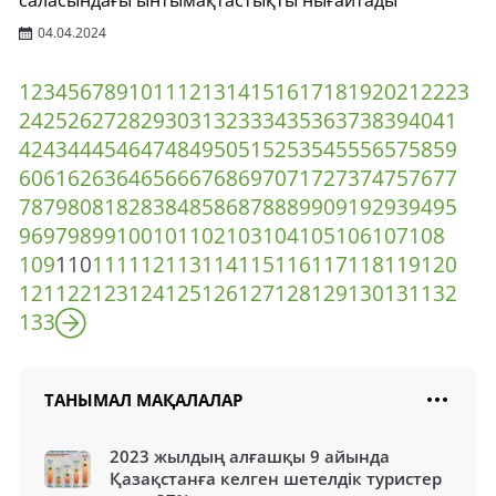
саласындағы ынтымақтастықты нығайтады
04.04.2024
1
2
3
4
5
6
7
8
9
10
11
12
13
14
15
16
17
18
19
20
21
22
23
24
25
26
27
28
29
30
31
32
33
34
35
36
37
38
39
40
41
42
43
44
45
46
47
48
49
50
51
52
53
54
55
56
57
58
59
60
61
62
63
64
65
66
67
68
69
70
71
72
73
74
75
76
77
78
79
80
81
82
83
84
85
86
87
88
89
90
91
92
93
94
95
96
97
98
99
100
101
102
103
104
105
106
107
108
109
110
111
112
113
114
115
116
117
118
119
120
121
122
123
124
125
126
127
128
129
130
131
132
133
ТАНЫМАЛ МАҚАЛАЛАР
2023 жылдың алғашқы 9 айында
Қазақстанға келген шетелдік туристер