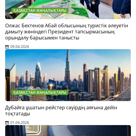
ҚАЗАҚСТАН ЖАҢАЛЫҚТАРЫ
Олжас Бектенов Абай облысының туристік әлеуетін
дамыту жөніндегі Президент тапсырмасының
орындалу барысымен танысты
09.04.2026
ҚАЗАҚСТАН ЖАҢАЛЫҚТАРЫ
Дубайға ұшатын рейстер сәуірдің аяғына дейін
тоқтатады
01.04.2026