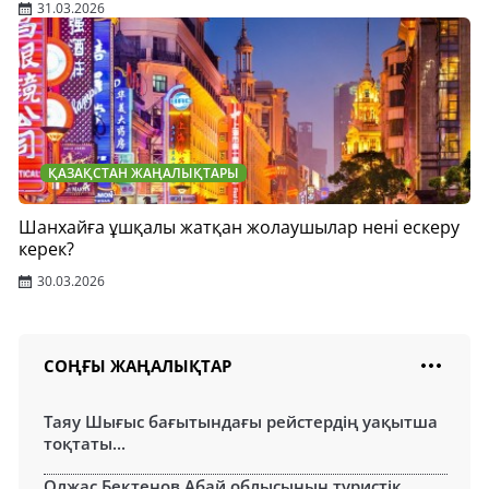
31.03.2026
ҚАЗАҚСТАН ЖАҢАЛЫҚТАРЫ
Шанхайға ұшқалы жатқан жолаушылар нені ескеру
керек?
30.03.2026
СОҢҒЫ ЖАҢАЛЫҚТАР
Таяу Шығыс бағытындағы рейстердің уақытша
тоқтаты...
Олжас Бектенов Абай облысының туристік