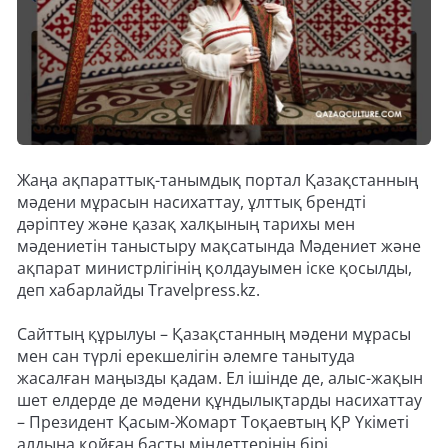
Жаңа ақпараттық-танымдық портал Қазақстанның
мәдени мұрасын насихаттау, ұлттық брендті
дәріптеу және қазақ халқының тарихы мен
мәдениетін таныстыру мақсатында Мәдениет және
ақпарат министрлігінің қолдауымен іске қосылды,
деп хабарлайды Travelpress.kz.
Сайттың құрылуы – Қазақстанның мәдени мұрасы
мен сан түрлі ерекшелігін әлемге танытуда
жасалған маңызды қадам. Ел ішінде де, алыс-жақын
шет елдерде де мәдени құндылықтарды насихаттау
– Президент Қасым-Жомарт Тоқаевтың ҚР Үкіметі
алдына қойған басты міндеттерінің бірі.