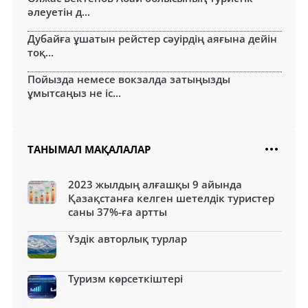
әлеуетін д...
Дубайға ұшатын рейстер сәуірдің аяғына дейін
тоқ...
Пойызда немесе вокзалда затыңызды
ұмытсаңыз не іс...
ТАНЫМАЛ МАҚАЛАЛАР
2023 жылдың алғашқы 9 айында
Қазақстанға келген шетелдік туристер
саны 37%-ға артты
Үздік авторлық турлар
Туризм көрсеткіштері