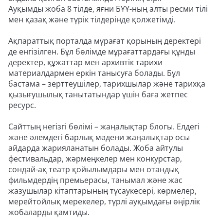
Ауқымды жоба 8 тілде, яғни БҰҰ-ның алты ресми тілі
мен қазақ және түрік тілдерінде қолжетімді.
Ақпараттық порталда мұрағат қорының деректері
де енгізілген. Бұл бөлімде мұрағаттардағы құнды
деректер, құжаттар мен архивтік тарихи
материалдармен еркін танысуға болады. Бұл
бастама – зерттеушілер, тарихшылар және тарихқа
қызығушылық танытатындар үшін баға жетпес
ресурс.
Сайттың негізгі бөлімі – жаңалықтар блогы. Елдегі
және әлемдегі барлық мәдени жаңалықтар осы
айдарда жарияланатын болады. Жоба айтулы
фестивальдар, жәрмеңкелер мен конкурстар,
сондай-ақ театр қойылымдары мен отандық
фильмдердің премьерасы, танымал және жас
жазушылар кітаптарының тұсаукесері, көрмелер,
мерейтойлық мерекелер, түрлі ауқымдағы өңірлік
жобаларды қамтиды.