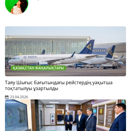
ҚАЗАҚСТАН ЖАҢАЛЫҚТАРЫ
Таяу Шығыс бағытындағы рейстердің уақытша
тоқтатылуы ұзартылды
23.04.2026