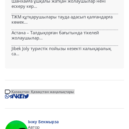
Шанхайға ұшқалы жатқан жолаушылар нені
ескеру кер...
ТЖМ құтқарушылары тауда адасып қалғандарға
көмек...
Астана – Талдықорған бағытында тікелей
жолаушылар...
Jibek Joly туристік пойызы кезекті халықаралық
са...
Қазақстан
Қазақстан жаңалықтары
Інжу Бекмырза
Автор