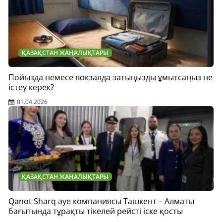
ҚАЗАҚСТАН ЖАҢАЛЫҚТАРЫ
Пойызда немесе вокзалда затыңызды ұмытсаңыз не
істеу керек?
01.04.2026
ҚАЗАҚСТАН ЖАҢАЛЫҚТАРЫ
Qanot Sharq әуе компаниясы Ташкент – Алматы
бағытында тұрақты тікелей рейсті іске қосты