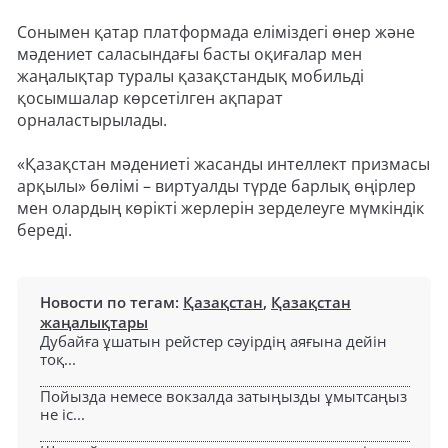
Сонымен қатар платформада еліміздегі өнер және
мәдениет саласындағы басты оқиғалар мен
жаңалықтар туралы қазақстандық мобильді
қосымшалар көрсетілген ақпарат
орналастырылады.
«Қазақстан мәдениеті жасанды интеллект призмасы
арқылы» бөлімі – виртуалды түрде барлық өңірлер
мен олардың көрікті жерлерін зерделеуге мүмкіндік
береді.
Новости по тегам:
Қазақстан
,
Қазақстан
жаңалықтары
Дубайға ұшатын рейстер сәуірдің аяғына дейін
тоқ...
Пойызда немесе вокзалда затыңызды ұмытсаңыз
не іс...