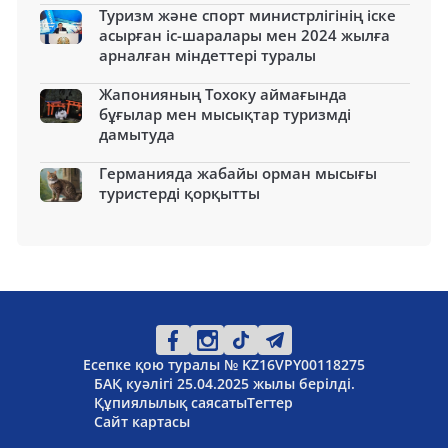
Туризм және спорт министрлігінің іске
асырған іс-шаралары мен 2024 жылға
арналған міндеттері туралы
Жапонияның Тохоку аймағында
бұғылар мен мысықтар туризмді
дамытуда
Германияда жабайы орман мысығы
туристерді қорқытты
Есепке қою туралы № KZ16VPY00118275
БАҚ куәлігі 25.04.2025 жылы берілді.
Құпиялылық саясаты
Тегтер
Сайт картасы