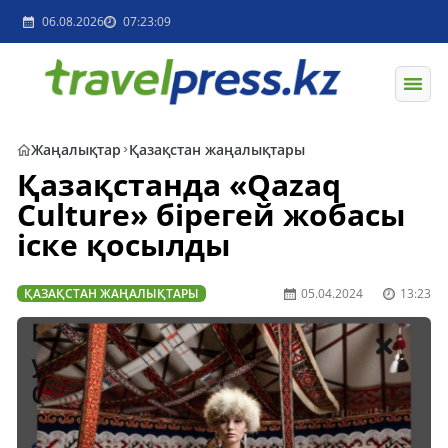
06.08.2026
07:23:09
Жаңалықтар
Қазақстан жаңалықтары
Қазақстанда «Qazaq
Culture» бірегей жобасы
іске қосылды
ҚАЗАҚСТАН ЖАҢАЛЫҚТАРЫ
05.04.2024
13:23