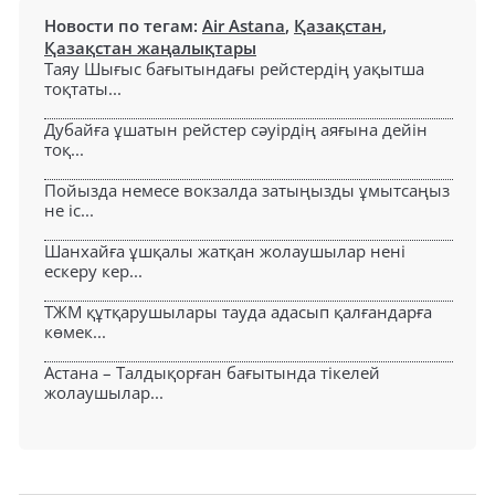
Новости по тегам:
Air Astana
,
Қазақстан
,
Қазақстан жаңалықтары
Таяу Шығыс бағытындағы рейстердің уақытша
тоқтаты...
Дубайға ұшатын рейстер сәуірдің аяғына дейін
тоқ...
Пойызда немесе вокзалда затыңызды ұмытсаңыз
не іс...
Шанхайға ұшқалы жатқан жолаушылар нені
ескеру кер...
ТЖМ құтқарушылары тауда адасып қалғандарға
көмек...
Астана – Талдықорған бағытында тікелей
жолаушылар...