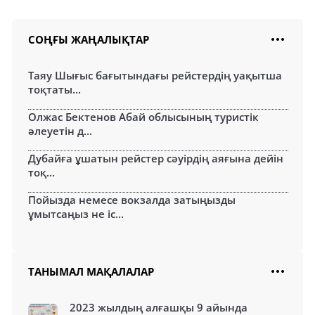
СОҢҒЫ ЖАҢАЛЫҚТАР
Таяу Шығыс бағытындағы рейстердің уақытша
тоқтаты...
Олжас Бектенов Абай облысының туристік
әлеуетін д...
Дубайға ұшатын рейстер сәуірдің аяғына дейін
тоқ...
Пойызда немесе вокзалда затыңызды
ұмытсаңыз не іс...
ТАНЫМАЛ МАҚАЛАЛАР
2023 жылдың алғашқы 9 айында