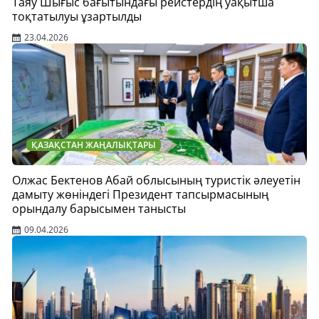
Таяу Шығыс бағытындағы рейстердің уақытша
тоқтатылуы ұзартылды
23.04.2026
ҚАЗАҚСТАН ЖАҢАЛЫҚТАРЫ
Олжас Бектенов Абай облысының туристік әлеуетін
дамыту жөніндегі Президент тапсырмасының
орындалу барысымен танысты
09.04.2026