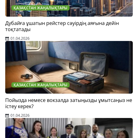
ҚАЗАҚСТАН ЖАҢАЛЫҚТАРЫ
Дубайға ұшатын рейстер сәуірдің аяғына дейін
тоқтатады
01.04.2026
ҚАЗАҚСТАН ЖАҢАЛЫҚТАРЫ
Пойызда немесе вокзалда затыңызды ұмытсаңыз не
істеу керек?
01.04.2026