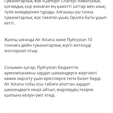
Гуманитарлық жүк «Qamqor Charity» Алматылық
қоғамдық қор жинаған ең қажетті заттар мен азық-
түлік өнімдерінен тұрады. Алғашқы үш тонна
гуманитарлық жүк тиелген ұшақ Оралға бүгін ұшып
кетті.
Жалпы алғанда Air Astana және FlyArystan 10
тоннаға дейін гуманитарлық жүкті жеткізуді
жоспарлап отыр.
Сонымен қатар, FlyArystan бюджеттік
әуекомпаниясы зардап шеккендерге жергілікті
көмек көрсету үшін еріктілерге тегін билет берді.
Air Astana тобы осы табиғи апаттан зардап
шеккендерге көңіл айтып, өңірлердің тезірек
қалпына келуін үміт етеді.