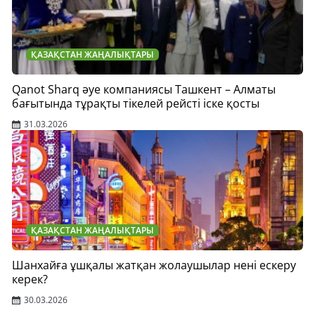
ҚАЗАҚСТАН ЖАҢАЛЫҚТАРЫ
Qanot Sharq әуе компаниясы Ташкент – Алматы
бағытында тұрақты тікелей рейсті іске қосты
31.03.2026
ҚАЗАҚСТАН ЖАҢАЛЫҚТАРЫ
Шанхайға ұшқалы жатқан жолаушылар нені ескеру
керек?
30.03.2026