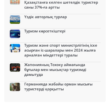
Қазақстанға келген шетелдік туристер
саны 37%-ға артты
Үздік авторлық турлар
Туризм көрсеткіштері
Туризм және спорт министрлігінің іске
асырған іс-шаралары мен 2024 жылға
арналған міндеттері туралы
Жапонияның Тохоку аймағында
бұғылар мен мысықтар туризмді
дамытуда
Германияда жабайы орман мысығы
туристерді қорқытты