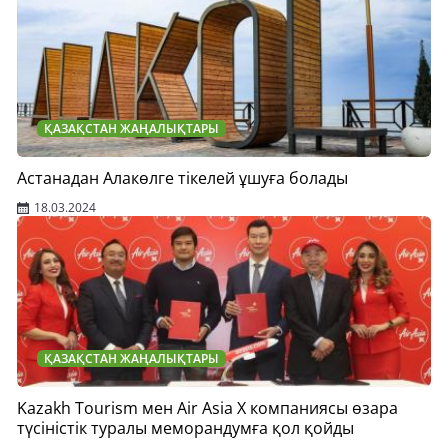
ҚАЗАҚСТАН ЖАҢАЛЫҚТАРЫ
Астанадан Алакөлге тікелей ұшуға болады
18.03.2024
ҚАЗАҚСТАН ЖАҢАЛЫҚТАРЫ
Kazakh Tourism мен Air Asia X компаниясы өзара
түсіністік туралы меморандумға қол қойды