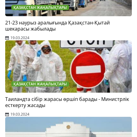
ҚАЗАҚСТАН ЖАҢАЛЫҚТАРЫ
21-23 наурыз аралығында Қазақстан-Қытай
шекарасы жабылады
19.03.2024
ҚАЗАҚСТАН ЖАҢАЛЫҚТАРЫ
Таиландта сібір жарасы өршіп барады - Министрлік
есткерту жасады
19.03.2024