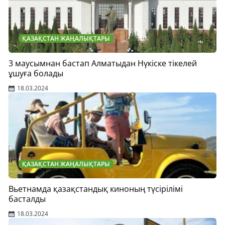
ҚАЗАҚСТАН ЖАҢАЛЫҚТАРЫ
3 маусымнан бастап Алматыдан Нүкіске тікелей
ұшуға болады
18.03.2024
ҚАЗАҚСТАН ЖАҢАЛЫҚТАРЫ
Вьетнамда қазақстандық киноның түсірілімі
басталды
18.03.2024