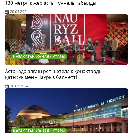
130 метрлік жер асты туннель табылды
20.03.2024
ҚАЗАҚСТАН ЖАҢАЛЫҚТАРЫ
Астанада алғаш рет шетелдік қонақтардың
қатысуымен «Наурыз бал» өтті
20.03.2024
ҚАЗАҚСТАН ЖАҢАЛЫҚТАРЫ