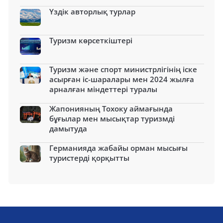
Үздік авторлық турлар
Туризм көрсеткіштері
Туризм және спорт министрлігінің іске
асырған іс-шаралары мен 2024 жылға
арналған міндеттері туралы
Жапонияның Тохоку аймағында
бұғылар мен мысықтар туризмді
дамытуда
Германияда жабайы орман мысығы
туристерді қорқытты