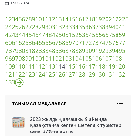
15.03.2024
1
2
3
4
5
6
7
8
9
10
11
12
13
14
15
16
17
18
19
20
21
22
23
24
25
26
27
28
29
30
31
32
33
34
35
36
37
38
39
40
41
42
43
44
45
46
47
48
49
50
51
52
53
54
55
56
57
58
59
60
61
62
63
64
65
66
67
68
69
70
71
72
73
74
75
76
77
78
79
80
81
82
83
84
85
86
87
88
89
90
91
92
93
94
95
96
97
98
99
100
101
102
103
104
105
106
107
108
109
110
111
112
113
114
115
116
117
118
119
120
121
122
123
124
125
126
127
128
129
130
131
132
133
ТАНЫМАЛ МАҚАЛАЛАР
2023 жылдың алғашқы 9 айында
Қазақстанға келген шетелдік туристер
саны 37%-ға артты