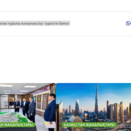
ризм туралы жаңалықтар
туристік бағыт
АН ЖАҢАЛЫҚТАРЫ
ҚАЗАҚСТАН ЖАҢАЛЫҚТАРЫ