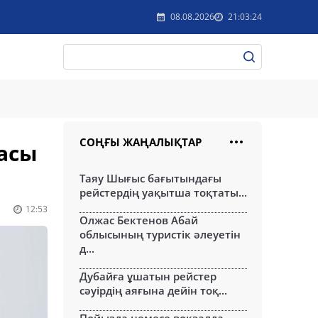
08.08.2026
21:03:24
СОҢҒЫ ЖАҢАЛЫҚТАР
асы
Таяу Шығыс бағытындағы
рейстердің уақытша тоқтаты...
12:53
Олжас Бектенов Абай
облысының туристік әлеуетін
д...
Дубайға ұшатын рейстер
сәуірдің аяғына дейін тоқ...