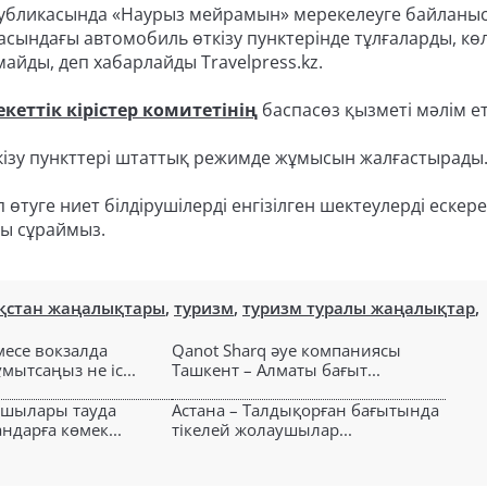
еспубликасында «Наурыз мейрамын» мерекелеуге байланы
сындағы автомобиль өткізу пунктерінде тұлғаларды, көл
айды, деп хабарлайды Travelpress.kz.
еттік кірістер комитетінің
баспасөз қызметі мәлім ет
кізу пункттері штаттық режимде жұмысын жалғастырады
туге ниет білдірушілерді енгізілген шектеулерді ескере
ды сұраймыз.
қстан жаңалықтары
,
туризм
,
туризм туралы жаңалықтар
,
есе вокзалда
Qanot Sharq әуе компаниясы
ытсаңыз не іс...
Ташкент – Алматы бағыт...
ушылары тауда
Астана – Талдықорған бағытында
ндарға көмек...
тікелей жолаушылар...