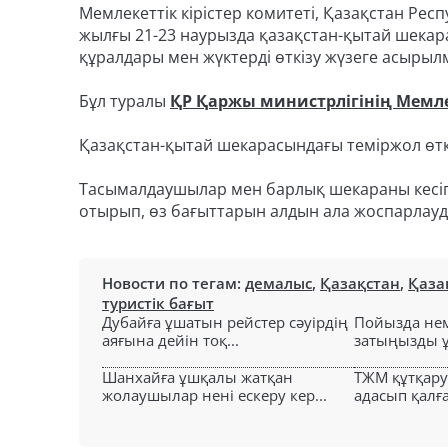
Мемлекеттік кірістер комитеті, Қазақстан Р
жылғы 21-23 наурызда қазақстан-қытай шекара
құралдары мен жүктерді өткізу жүзеге асырылм
Бұл туралы
ҚР Қаржы министрлігінің Мемлек
Қазақстан-қытай шекарасындағы теміржол өт
Тасымалдаушылар мен барлық шекараны кесіп ө
отырып, өз бағыттарын алдын ала жоспарлау
Новости по тегам:
демалыс
,
Қазақстан
,
Қаза
туристік бағыт
Дубайға ұшатын рейстер сәуірдің
Пойызда нем
аяғына дейін тоқ...
затыңызды ұм
Шанхайға ұшқалы жатқан
ТЖМ құтқар
жолаушылар нені ескеру кер...
адасып қалға