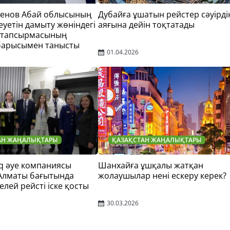
тенов Абай облысының
Дубайға ұшатын рейстер сәуірді
еуетін дамыту жөніндегі
аяғына дейін тоқтатады
 тапсырмасының
барысымен танысты
01.04.2026
АН ЖАҢАЛЫҚТАРЫ
ҚАЗАҚСТАН ЖАҢАЛЫҚТАРЫ
q әуе компаниясы
Шанхайға ұшқалы жатқан
 Алматы бағытында
жолаушылар нені ескеру керек?
елей рейсті іске қосты
30.03.2026