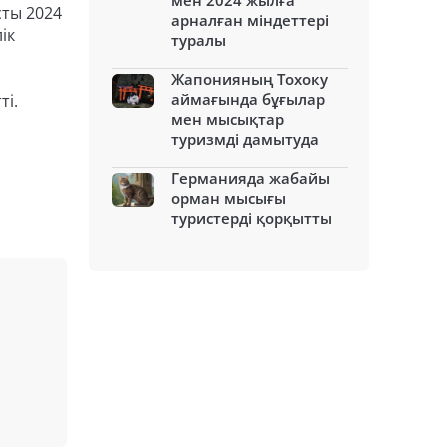
мен 2024 жылға
сты 2024
арналған міндеттері
ік
туралы
Жапонияның Тохоку
аймағында бұғылар
ті.
мен мысықтар
туризмді дамытуда
.
Германияда жабайы
орман мысығы
туристерді қорқытты