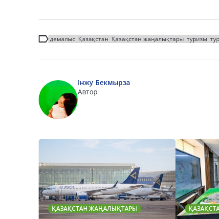
демалыс
Қазақстан
Қазақстан жаңалықтары
туризм
ту
Інжу Бекмырза
Автор
ҚАЗАҚСТАН ЖАҢАЛЫҚТАРЫ
ҚАЗАҚСТ