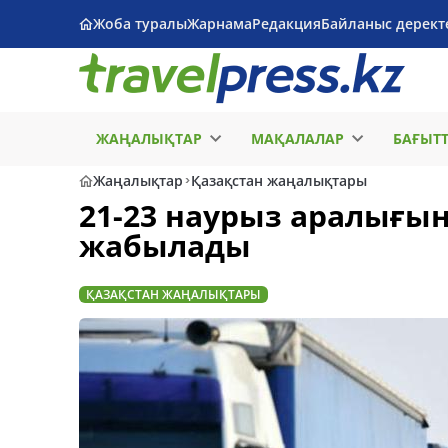
Жоба туралы
Жарнама
Редакция
Байланыс дерект
ЖАҢАЛЫҚТАР
МАҚАЛАЛАР
БАҒЫТ
Жаңалықтар
Қазақстан жаңалықтары
21-23 наурыз аралығы
жабылады
ҚАЗАҚСТАН ЖАҢАЛЫҚТАРЫ