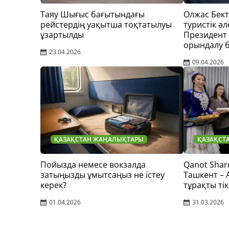
Таяу Шығыс бағытындағы
Олжас Бек
рейстердің уақытша тоқтатылуы
туристік әл
ұзартылды
Президент
орындалу 
23.04.2026
09.04.2026
ҚАЗАҚСТАН ЖАҢАЛЫҚТАРЫ
ҚАЗАҚСТ
Пойызда немесе вокзалда
Qanot Shar
затыңызды ұмытсаңыз не істеу
Ташкент –
керек?
тұрақты тік
01.04.2026
31.03.2026