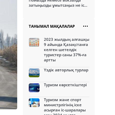
Пойызда немесе вокзалда
затыңызды ұмытсаңыз не іс...
ТАНЫМАЛ МАҚАЛАЛАР
2023 жылдың алғашқы
9 айында Қазақстанға
келген шетелдік
туристер саны 37%-ға
артты
Үздік авторлық турлар
Туризм көрсеткіштері
Туризм және спорт
министрлігінің іске
асырған іс-шаралары