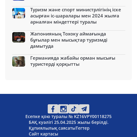
Туризм және спорт министрлігінің іске
асырған іс-шаралары мен 2024 жылға
арналған міндеттері туралы
Жапонияның Тохоку аймағында
бұғылар мен мысықтар туризмді
дамытуда
Германияда жабайы орман мысығы
туристерді қорқытты
Есепке қою туралы № KZ16VPY00118275
БАҚ куәлігі 25.04.2025 жылы берілді.
Құпиялылық саясаты
Тегтер
Сайт картасы