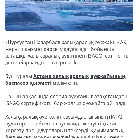
«Нұрсұлтан Назарбаев халықаралық әуежайы» АҚ
жерүсті қызмет көрсету қауіпсіздігі бойынша
алғашқы халықаралық аудитінен (ISAGO) сәтті өтті,
деп хабарлайды Travelpress.kz.
Бұл туралы
Астана халықаралық әуежайының
баспасөз қызметі
мәлім етті.
Соның арқасында елорда әуежайы Қазақстандағы
ISAGO сертификаты бар жалғыз әуежайға айналды.
Халықаралық әуе көлігі қауымдастығының (IATA)
аудиторлары былтыр әуежайда жерүсті қызмет
көрсету процедураларын тексерді. Қауымдастық
берген сертификат әуежайдың қауіпсіздік, жерүсті