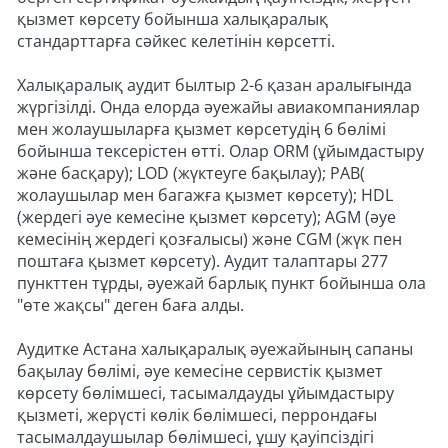
қызмет көрсету бойынша халықаралық
стандарттарға сәйкес келетінін көрсетті.
Халықаралық аудит былтыр 2-6 қазан аралығында
жүргізілді. Онда елорда әуежайы авиакомпаниялар
мен жолаушыларға қызмет көрсетудің 6 бөлімі
бойынша тексерістен өтті. Олар ORM (ұйымдастыру
және басқару); LOD (жүктеуге бақылау); PAB(
жолаушылар мен багажға қызмет көрсету); HDL
(жердегі әуе кемесіне қызмет көрсету); AGM (әуе
кемесінің жердегі қозғалысы) және CGM (жүк пен
поштаға қызмет көрсету). Аудит талаптары 277
пункттен тұрды, әуежай барлық пункт бойынша ола
"өте жақсы" деген баға алды.
Аудитке Астана халықаралық әуежайының сапаны
бақылау бөлімі, әуе кемесіне сервистік қызмет
көрсету бөлімшесі, тасымалдауды ұйымдастыру
қызметі, жерүсті көлік бөлімшесі, перрондағы
тасымалдаушылар бөлімшесі, ұшу қауіпсіздігі