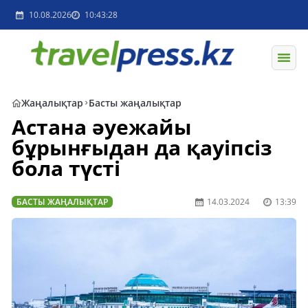
10.08.2026
10:43:28
Жаңалықтар
Басты жаңалықтар
Астана әуежайы
бұрынғыдан да қауіпсіз
бола түсті
БАСТЫ ЖАҢАЛЫҚТАР
14.03.2024
13:39