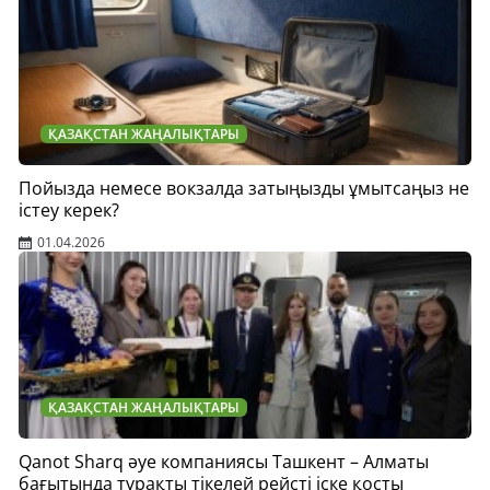
ҚАЗАҚСТАН ЖАҢАЛЫҚТАРЫ
Пойызда немесе вокзалда затыңызды ұмытсаңыз не
істеу керек?
01.04.2026
ҚАЗАҚСТАН ЖАҢАЛЫҚТАРЫ
Qanot Sharq әуе компаниясы Ташкент – Алматы
бағытында тұрақты тікелей рейсті іске қосты