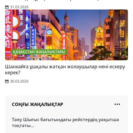
31.03.2026
ҚАЗАҚСТАН ЖАҢАЛЫҚТАРЫ
Шанхайға ұшқалы жатқан жолаушылар нені ескеру
керек?
30.03.2026
СОҢҒЫ ЖАҢАЛЫҚТАР
Таяу Шығыс бағытындағы рейстердің уақытша
тоқтаты...