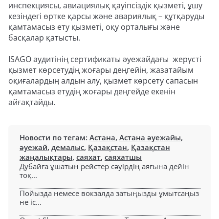
инспекциясы, авиациялық қауіпсіздік қызметі, ұшу
кезіндегі өртке қарсы және авариялық – құтқаруды
қамтамасыз ету қызметі, оқу орталығы және
басқалар қатысты.
ISAGO аудитінің сертификаты әуежайдағы жерүсті
қызмет көрсетудің жоғары деңгейін, жазатайым
оқиғалардың алдын алу, қызмет көрсету сапасын
қамтамасыз етудің жоғары деңгейде екенін
айғақтайды.
Новости по тегам:
Астана
,
Астана әуежайы
,
әуежай
,
демалыс
,
Қазақстан
,
Қазақстан
жаңалықтары
,
саяхат
,
саяхатшы
Дубайға ұшатын рейстер сәуірдің аяғына дейін
тоқ...
Пойызда немесе вокзалда затыңызды ұмытсаңыз
не іс...