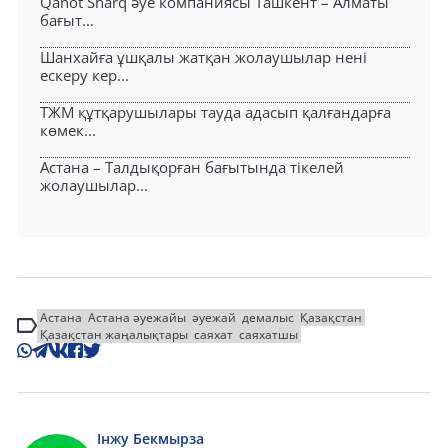
Qanot Sharq әуе компаниясы Ташкент – Алматы
бағыт...
Шанхайға ұшқалы жатқан жолаушылар нені
ескеру кер...
ТЖМ құтқарушылары тауда адасып қалғандарға
көмек...
Астана – Талдықорған бағытында тікелей
жолаушылар...
Астана
Астана әуежайы
әуежай
демалыс
Қазақстан
Қазақстан жаңалықтары
саяхат
саяхатшы
Інжу Бекмырза