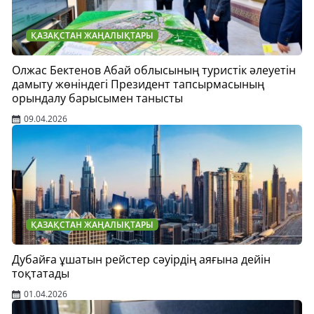
ҚАЗАҚСТАН ЖАҢАЛЫҚТАРЫ
Олжас Бектенов Абай облысының туристік әлеуетін
дамыту жөніндегі Президент тапсырмасының
орындалу барысымен танысты
09.04.2026
ҚАЗАҚСТАН ЖАҢАЛЫҚТАРЫ
Дубайға ұшатын рейстер сәуірдің аяғына дейін
тоқтатады
01.04.2026