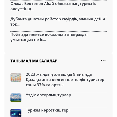
Олжас Бектенов Абай облысының туристік
әлеуетін д...
Дубайға ұшатын рейстер сәуірдің аяғына дейін
тоқ...
Пойызда немесе вокзалда затыңызды
ұмытсаңыз не іс...
ТАНЫМАЛ МАҚАЛАЛАР
2023 жылдың алғашқы 9 айында
Қазақстанға келген шетелдік туристер
саны 37%-ға артты
Үздік авторлық турлар
Туризм көрсеткіштері