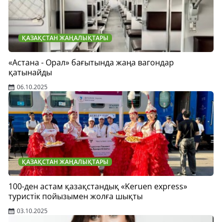
ҚАЗАҚСТАН ЖАҢАЛЫҚТАРЫ
«Астана - Орал» бағытында жаңа вагондар
қатынайды
06.10.2025
ҚАЗАҚСТАН ЖАҢАЛЫҚТАРЫ
100-ден астам қазақстандық «Keruen express»
туристік пойызымен жолға шықты
03.10.2025