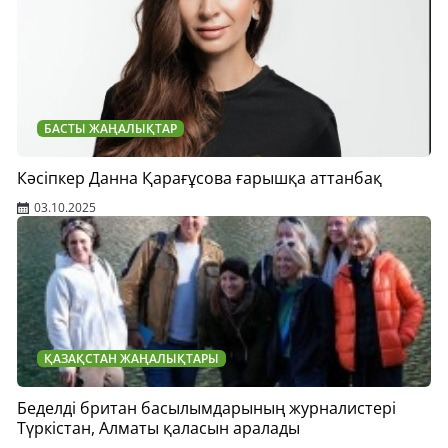
БАСТЫ ЖАҢАЛЫҚТАР
Кәсіпкер Данна Қарағұсова ғарышқа аттанбақ
03.10.2025
ҚАЗАҚСТАН ЖАҢАЛЫҚТАРЫ
Беделді британ басылымдарының журналистері
Түркістан, Алматы қаласын аралады