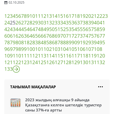
02.10.2025
1
2
3
4
5
6
7
8
9
10
11
12
13
14
15
16
17
18
19
20
21
22
23
24
25
26
27
28
29
30
31
32
33
34
35
36
37
38
39
40
41
42
43
44
45
46
47
48
49
50
51
52
53
54
55
56
57
58
59
60
61
62
63
64
65
66
67
68
69
70
71
72
73
74
75
76
77
78
79
80
81
82
83
84
85
86
87
88
89
90
91
92
93
94
95
96
97
98
99
100
101
102
103
104
105
106
107
108
109
110
111
112
113
114
115
116
117
118
119
120
121
122
123
124
125
126
127
128
129
130
131
132
133
ТАНЫМАЛ МАҚАЛАЛАР
2023 жылдың алғашқы 9 айында
Қазақстанға келген шетелдік туристер
саны 37%-ға артты