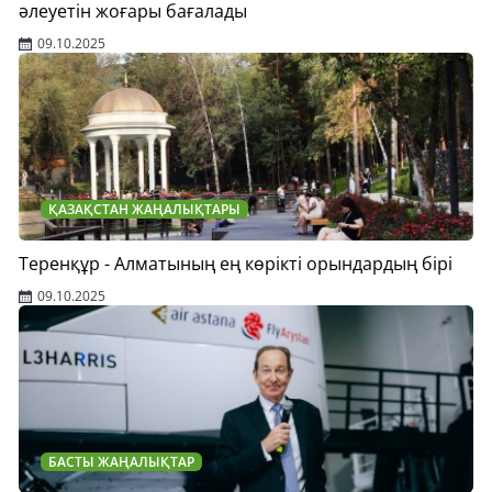
әлеуетін жоғары бағалады
09.10.2025
ҚАЗАҚСТАН ЖАҢАЛЫҚТАРЫ
Теренқұр - Алматының ең көрікті орындардың бірі
09.10.2025
БАСТЫ ЖАҢАЛЫҚТАР