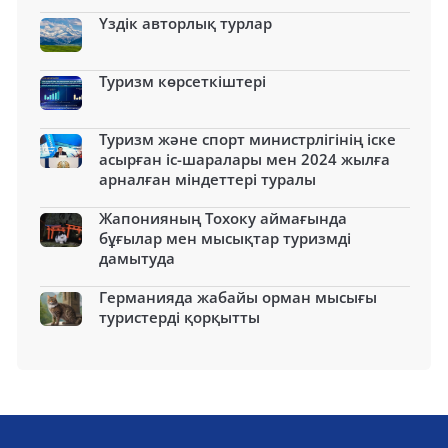
Үздік авторлық турлар
Туризм көрсеткіштері
Туризм және спорт министрлігінің іске
асырған іс-шаралары мен 2024 жылға
арналған міндеттері туралы
Жапонияның Тохоку аймағында
бұғылар мен мысықтар туризмді
дамытуда
Германияда жабайы орман мысығы
туристерді қорқытты