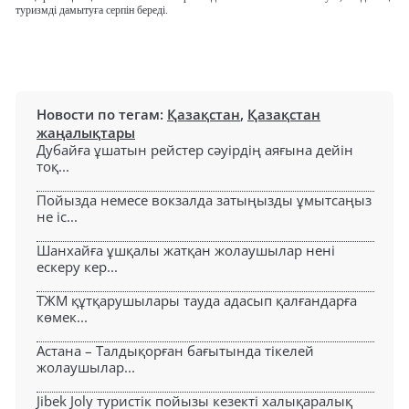
туризмді дамытуға серпін береді.
Новости по тегам:
Қазақстан
,
Қазақстан
жаңалықтары
Дубайға ұшатын рейстер сәуірдің аяғына дейін
тоқ...
Пойызда немесе вокзалда затыңызды ұмытсаңыз
не іс...
Шанхайға ұшқалы жатқан жолаушылар нені
ескеру кер...
ТЖМ құтқарушылары тауда адасып қалғандарға
көмек...
Астана – Талдықорған бағытында тікелей
жолаушылар...
Jibek Joly туристік пойызы кезекті халықаралық