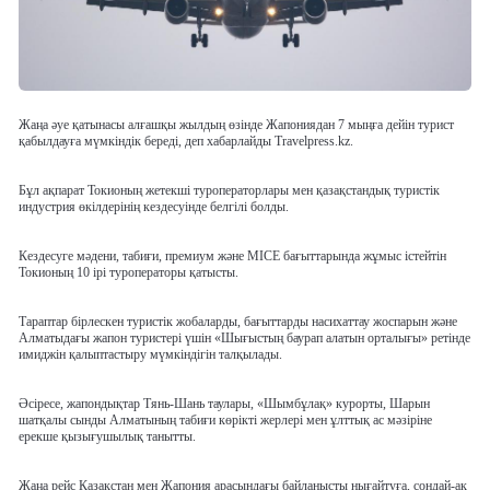
Жаңа әуе қатынасы алғашқы жылдың өзінде Жапониядан 7 мыңға дейін турист
қабылдауға мүмкіндік береді, деп хабарлайды Travelpress.kz.
Бұл ақпарат Токионың жетекші туроператорлары мен қазақстандық туристік
индустрия өкілдерінің кездесуінде белгілі болды.
Кездесуге мәдени, табиғи, премиум және MICE бағыттарында жұмыс істейтін
Токионың 10 ірі туроператоры қатысты.
Тараптар бірлескен туристік жобаларды, бағыттарды насихаттау жоспарын және
Алматыдағы жапон туристері үшін «Шығыстың баурап алатын орталығы» ретінде
имиджін қалыптастыру мүмкіндігін талқылады.
Әсіресе, жапондықтар Тянь-Шань таулары, «Шымбұлақ» курорты, Шарын
шатқалы сынды Алматының табиғи көрікті жерлері мен ұлттық ас мәзіріне
ерекше қызығушылық танытты.
Жаңа рейс Қазақстан мен Жапония арасындағы байланысты нығайтуға, сондай-ақ