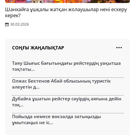
Шанхайға ұшқалы жатқан жолаушылар нені ескеру
керек?
30.03.2026
СОҢҒЫ ЖАҢАЛЫҚТАР
Таяу Шығыс бағытындағы рейстердің уақытша
тоқтаты...
Олжас Бектенов Абай облысының туристік
әлеуетін д...
Дубайға ұшатын рейстер сәуірдің аяғына дейін
тоқ...
Пойызда немесе вокзалда затыңызды
ұмытсаңыз не іс...