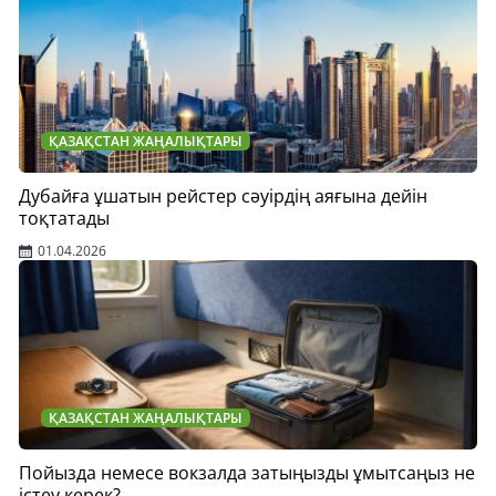
ҚАЗАҚСТАН ЖАҢАЛЫҚТАРЫ
Дубайға ұшатын рейстер сәуірдің аяғына дейін
тоқтатады
01.04.2026
ҚАЗАҚСТАН ЖАҢАЛЫҚТАРЫ
Пойызда немесе вокзалда затыңызды ұмытсаңыз не
істеу керек?