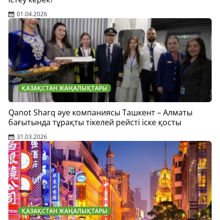
01.04.2026
ҚАЗАҚСТАН ЖАҢАЛЫҚТАРЫ
Qanot Sharq әуе компаниясы Ташкент – Алматы
бағытында тұрақты тікелей рейсті іске қосты
31.03.2026
ҚАЗАҚСТАН ЖАҢАЛЫҚТАРЫ