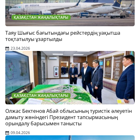
ҚАЗАҚСТАН ЖАҢАЛЫҚТАРЫ
Таяу Шығыс бағытындағы рейстердің уақытша
тоқтатылуы ұзартылды
23.04.2026
ҚАЗАҚСТАН ЖАҢАЛЫҚТАРЫ
Олжас Бектенов Абай облысының туристік әлеуетін
дамыту жөніндегі Президент тапсырмасының
орындалу барысымен танысты
09.04.2026