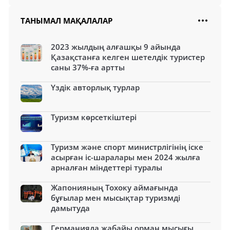
ТАНЫМАЛ МАҚАЛАЛАР
2023 жылдың алғашқы 9 айында
Қазақстанға келген шетелдік туристер
саны 37%-ға артты
Үздік авторлық турлар
Туризм көрсеткіштері
Туризм және спорт министрлігінің іске
асырған іс-шаралары мен 2024 жылға
арналған міндеттері туралы
Жапонияның Тохоку аймағында
бұғылар мен мысықтар туризмді
дамытуда
Германияда жабайы орман мысығы