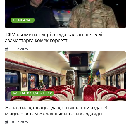
ОҚИҒАЛАР
ТЖМ қызметкерлері жолда қалған шетелдік
азаматтарға көмек көрсетті
11.12.2025
БАСТЫ ЖАҢАЛЫҚТАР
Жаңа жыл қарсаңында қосымша пойыздар 3
мыңнан астам жолаушыны тасымалдайды
10.12.2025