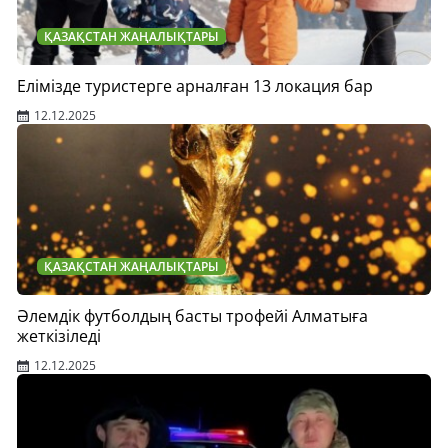
ҚАЗАҚСТАН ЖАҢАЛЫҚТАРЫ
Елімізде туристерге арналған 13 локация бар
12.12.2025
ҚАЗАҚСТАН ЖАҢАЛЫҚТАРЫ
Әлемдік футболдың басты трофейі Алматыға
жеткізіледі
12.12.2025