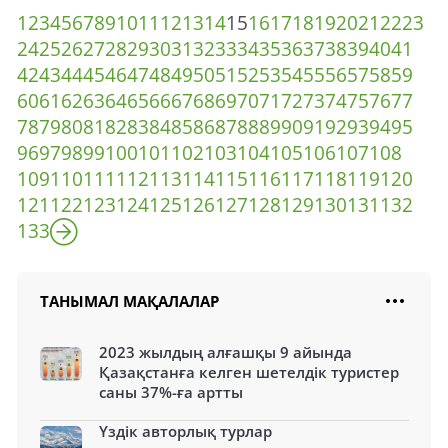
1
2
3
4
5
6
7
8
9
10
11
12
13
14
15
16
17
18
19
20
21
22
23
24
25
26
27
28
29
30
31
32
33
34
35
36
37
38
39
40
41
42
43
44
45
46
47
48
49
50
51
52
53
54
55
56
57
58
59
60
61
62
63
64
65
66
67
68
69
70
71
72
73
74
75
76
77
78
79
80
81
82
83
84
85
86
87
88
89
90
91
92
93
94
95
96
97
98
99
100
101
102
103
104
105
106
107
108
109
110
111
112
113
114
115
116
117
118
119
120
121
122
123
124
125
126
127
128
129
130
131
132
133
ТАНЫМАЛ МАҚАЛАЛАР
2023 жылдың алғашқы 9 айында
Қазақстанға келген шетелдік туристер
саны 37%-ға артты
Үздік авторлық турлар