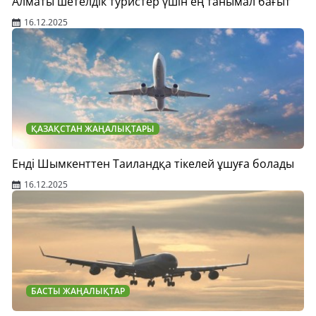
Алматы шетелдік туристер үшін ең танымал бағыт
16.12.2025
ҚАЗАҚСТАН ЖАҢАЛЫҚТАРЫ
Енді Шымкенттен Таиландқа тікелей ұшуға болады
16.12.2025
БАСТЫ ЖАҢАЛЫҚТАР