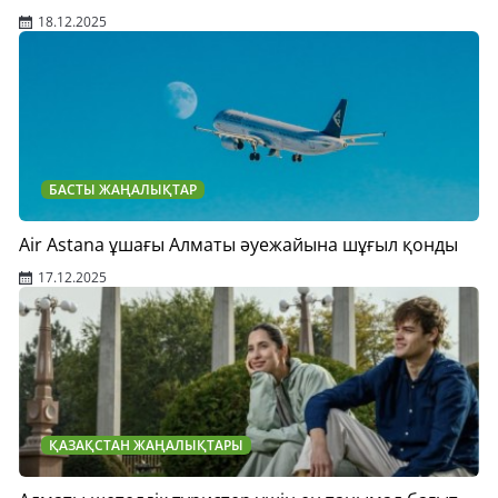
18.12.2025
БАСТЫ ЖАҢАЛЫҚТАР
Air Astana ұшағы Алматы әуежайына шұғыл қонды
17.12.2025
ҚАЗАҚСТАН ЖАҢАЛЫҚТАРЫ