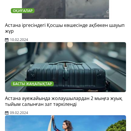
ОҚИҒАЛАР
Астана іргесіндегі Қосшы көшесінде ақбөкен шауып
жүр
10.02.2024
БАСТЫ ЖАҢАЛЫҚТАР
Астана әуежайында жолаушылардан 2 мыңға жуық
тыйым салынған зат тәркіленді
09.02.2024