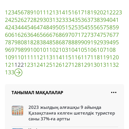
1
2
3
4
5
6
7
8
9
10
11
12
13
14
15
16
17
18
19
20
21
22
23
24
25
26
27
28
29
30
31
32
33
34
35
36
37
38
39
40
41
42
43
44
45
46
47
48
49
50
51
52
53
54
55
56
57
58
59
60
61
62
63
64
65
66
67
68
69
70
71
72
73
74
75
76
77
78
79
80
81
82
83
84
85
86
87
88
89
90
91
92
93
94
95
96
97
98
99
100
101
102
103
104
105
106
107
108
109
110
111
112
113
114
115
116
117
118
119
120
121
122
123
124
125
126
127
128
129
130
131
132
133
ТАНЫМАЛ МАҚАЛАЛАР
2023 жылдың алғашқы 9 айында
Қазақстанға келген шетелдік туристер
саны 37%-ға артты