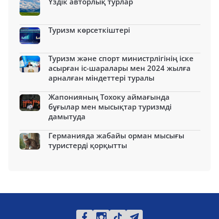
Үздік авторлық турлар
Туризм көрсеткіштері
Туризм және спорт министрлігінің іске
асырған іс-шаралары мен 2024 жылға
арналған міндеттері туралы
Жапонияның Тохоку аймағында
бұғылар мен мысықтар туризмді
дамытуда
Германияда жабайы орман мысығы
туристерді қорқытты