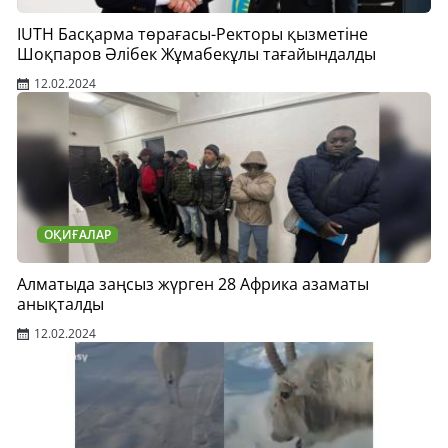
IUTH Басқарма төрағасы-Ректоры қызметіне
Шоқпаров Әлібек Жұмабекұлы тағайындалды
12.02.2024
ОҚИҒАЛАР
Алматыда заңсыз жүрген 28 Африка азаматы
анықталды
12.02.2024