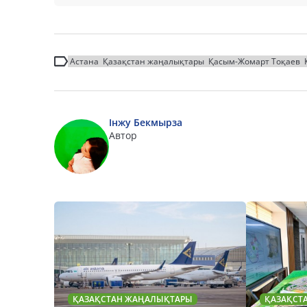
Астана
Қазақстан жаңалықтары
Қасым-Жомарт Тоқаев
Інжу Бекмырза
Автор
ҚАЗАҚСТАН ЖАҢАЛЫҚТАРЫ
ҚАЗАҚСТ