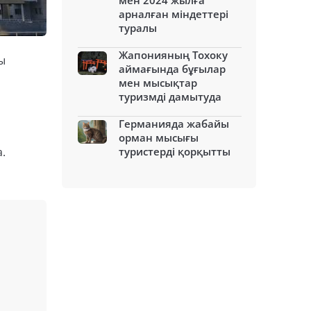
мен 2024 жылға
арналған міндеттері
туралы
Жапонияның Тохоку
ы
аймағында бұғылар
мен мысықтар
туризмді дамытуда
Германияда жабайы
орман мысығы
.
туристерді қорқытты