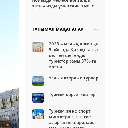
Пойызда немесе вокзалда
затыңызды ұмытсаңыз не іс...
ТАНЫМАЛ МАҚАЛАЛАР
2023 жылдың алғашқы
9 айында Қазақстанға
келген шетелдік
туристер саны 37%-ға
артты
Үздік авторлық турлар
Туризм көрсеткіштері
Туризм және спорт
министрлігінің іске
асырған іс-шаралары