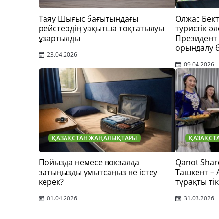
Таяу Шығыс бағытындағы
Олжас Бек
рейстердің уақытша тоқтатылуы
туристік әл
ұзартылды
Президент
орындалу 
23.04.2026
09.04.2026
ҚАЗАҚСТАН ЖАҢАЛЫҚТАРЫ
ҚАЗАҚСТ
Пойызда немесе вокзалда
Qanot Shar
затыңызды ұмытсаңыз не істеу
Ташкент –
керек?
тұрақты тік
01.04.2026
31.03.2026