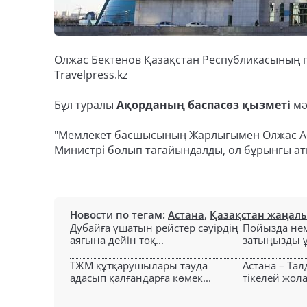
Олжас Бектенов Қазақстан Республикасының п
Travelpress.kz
Бұл туралы
Ақорданың баспасөз қызметі
мә
"Мемлекет басшысының Жарлығымен Олжас Аб
Министрі болып тағайындалды, ол бұрынғы ат
Новости по тегам:
Астана
,
Қазақстан жаңал
Дубайға ұшатын рейстер сәуірдің
Пойызда нем
аяғына дейін тоқ...
затыңызды ұм
ТЖМ құтқарушылары тауда
Астана – Та
адасып қалғандарға көмек...
тікелей жол