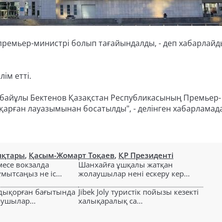
ремьер-министрі болып тағайындалды, - деп хабарлайд
лім етті.
айұлы Бектенов Қазақстан Республикасының Премьер-
қарған лауазымынан босатылды", - делінген хабарламада
ықтары
,
Қасым-Жомарт Тоқаев
,
ҚР Президенті
есе вокзалда
Шанхайға ұшқалы жатқан
ытсаңыз не іс...
жолаушылар нені ескеру кер...
лдықорған бағытында
Jibek Joly туристік пойызы кезекті
аушылар...
халықаралық са...