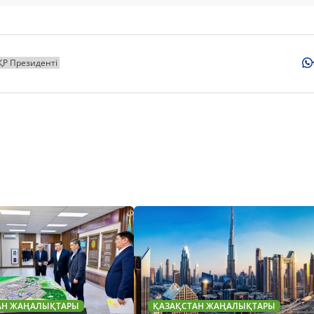
ҚР Президенті
АН ЖАҢАЛЫҚТАРЫ
ҚАЗАҚСТАН ЖАҢАЛЫҚТАРЫ