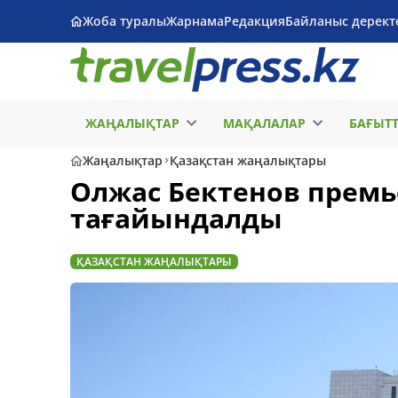
Жоба туралы
Жарнама
Редакция
Байланыс дерект
ЖАҢАЛЫҚТАР
МАҚАЛАЛАР
БАҒЫТ
Жаңалықтар
Қазақстан жаңалықтары
Олжас Бектенов прем
тағайындалды
ҚАЗАҚСТАН ЖАҢАЛЫҚТАРЫ