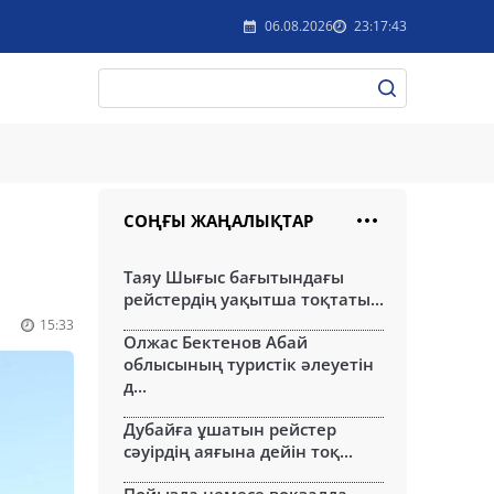
06.08.2026
23:17:43
СОҢҒЫ ЖАҢАЛЫҚТАР
Таяу Шығыс бағытындағы
рейстердің уақытша тоқтаты...
15:33
Олжас Бектенов Абай
облысының туристік әлеуетін
д...
Дубайға ұшатын рейстер
сәуірдің аяғына дейін тоқ...