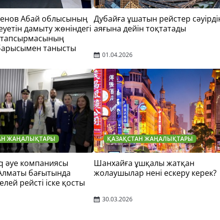
тенов Абай облысының
Дубайға ұшатын рейстер сәуірді
еуетін дамыту жөніндегі
аяғына дейін тоқтатады
 тапсырмасының
барысымен танысты
01.04.2026
АН ЖАҢАЛЫҚТАРЫ
ҚАЗАҚСТАН ЖАҢАЛЫҚТАРЫ
q әуе компаниясы
Шанхайға ұшқалы жатқан
 Алматы бағытында
жолаушылар нені ескеру керек?
елей рейсті іске қосты
30.03.2026