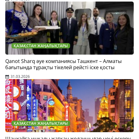
ҚАЗАҚСТАН ЖАҢАЛЫҚТАРЫ
Qanot Sharq әуе компаниясы Ташкент – Алматы
бағытында тұрақты тікелей рейсті іске қосты
31.03.2026
ҚАЗАҚСТАН ЖАҢАЛЫҚТАРЫ
Шанхайға ұшқалы жатқан жолаушылар нені ескеру