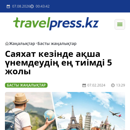
07.08.2026
00:43:42
Жаңалықтар
Басты жаңалықтар
Саяхат кезінде ақша
үнемдеудің ең тиімді 5
жолы
БАСТЫ ЖАҢАЛЫҚТАР
07.02.2024
13:29