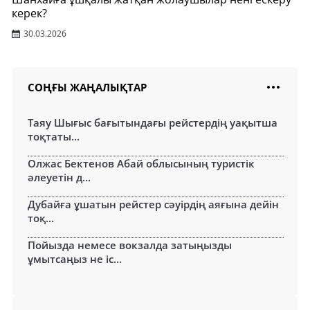
керек?
30.03.2026
СОҢҒЫ ЖАҢАЛЫҚТАР
Таяу Шығыс бағытындағы рейстердің уақытша
тоқтаты...
Олжас Бектенов Абай облысының туристік
әлеуетін д...
Дубайға ұшатын рейстер сәуірдің аяғына дейін
тоқ...
Пойызда немесе вокзалда затыңызды
ұмытсаңыз не іс...