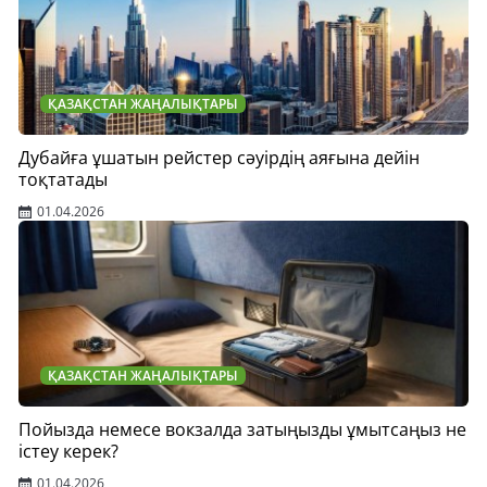
ҚАЗАҚСТАН ЖАҢАЛЫҚТАРЫ
Дубайға ұшатын рейстер сәуірдің аяғына дейін
тоқтатады
01.04.2026
ҚАЗАҚСТАН ЖАҢАЛЫҚТАРЫ
Пойызда немесе вокзалда затыңызды ұмытсаңыз не
істеу керек?
01.04.2026