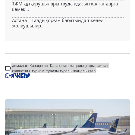
ТЖМ құтқарушылары тауда адасып қалғандарға
көмек...
Астана – Талдықорған бағытында тікелей
жолаушылар...
демалыс
Қазақстан
Қазақстан жаңалықтары
саяхат
саяхатшы
туризм
туризм туралы жаңалықтар