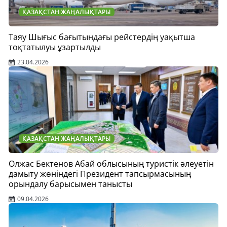
ҚАЗАҚСТАН ЖАҢАЛЫҚТАРЫ
Таяу Шығыс бағытындағы рейстердің уақытша
тоқтатылуы ұзартылды
23.04.2026
ҚАЗАҚСТАН ЖАҢАЛЫҚТАРЫ
Олжас Бектенов Абай облысының туристік әлеуетін
дамыту жөніндегі Президент тапсырмасының
орындалу барысымен танысты
09.04.2026