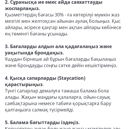
2.
Сұранысқа ие емес айда саяхаттауды
жоспарлаңыз.
Қызметтердің бағасы 30% - ға көтерілуі мүмкін жаз
мезгілі мен желтоқсан айынан аулақ болыңыз. Қыс
айлары, әсіресе қаңтар мен ақпан айлары көбінесе
ең төменгі бағаны ұсынады.
3. Бағаларды алдын ала қадағалаңыз және
уақытында брондаңыз.
Ұшудан бірнеше ай бұрын бағаларды бақылаңыз
және брондауды соңғы сәтке дейін кешіктірмеңіз.
4
.
Қысқа сапарларды (Staycation)
қарастырыңыз
.
Түнгі сапарлар демалуға тамаша балама бола
алады. Жақын маңдағы қалаларға, ойын-сауық
саябақтарына немесе табиғи қорықтарға бару
қалтаңызға салмақ түсірмейді.
5. Балама бағыттарды іздеңіз.
Көпшіліктен аулақ болу және жақсы мәмілелер алу