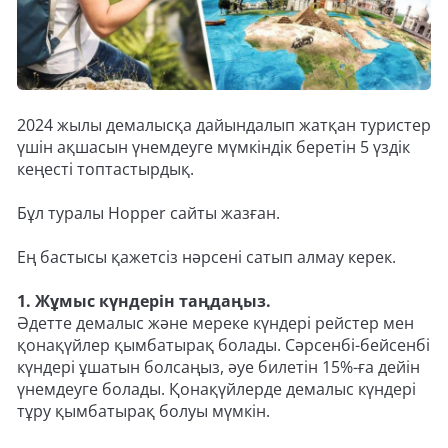
2024 жылы демалысқа дайындалып жатқан туристер
үшін ақшасын үнемдеуге мүмкіндік беретін 5 үздік
кеңесті топтастырдық.
Бұл туралы Hopper сайты жазған.
Ең бастысы қажетсіз нәрсені сатып алмау керек.
1. Жұмыс күндерін таңдаңыз.
Әдетте демалыс және мереке күндері рейстер мен
қонақүйлер қымбатырақ болады. Сәрсенбі-бейсенбі
күндері ұшатын болсаңыз, әуе билетін 15%-ға дейін
үнемдеуге болады. Қонақүйлерде демалыс күндері
тұру қымбатырақ болуы мүмкін.