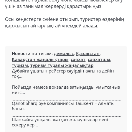
үшін аз танымал жерлерді қарастырыңыз.
Осы кеңестерге сүйене отырып, туристер өздерінің
қаржысын айтарлықтай үнемдей алады.
Новости по тегам:
демалыс
,
Қазақстан
,
Қазақстан жаңалықтары
,
саяхат
,
саяхатшы
,
туризм
,
туризм туралы жаңалықтар
Дубайға ұшатын рейстер сәуірдің аяғына дейін
тоқ...
Пойызда немесе вокзалда затыңызды ұмытсаңыз
не іс...
Qanot Sharq әуе компаниясы Ташкент – Алматы
бағыт...
Шанхайға ұшқалы жатқан жолаушылар нені
ескеру кер...