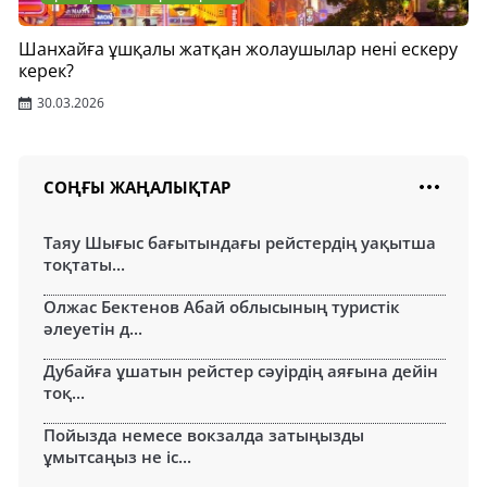
Шанхайға ұшқалы жатқан жолаушылар нені ескеру
керек?
30.03.2026
СОҢҒЫ ЖАҢАЛЫҚТАР
Таяу Шығыс бағытындағы рейстердің уақытша
тоқтаты...
Олжас Бектенов Абай облысының туристік
әлеуетін д...
Дубайға ұшатын рейстер сәуірдің аяғына дейін
тоқ...
Пойызда немесе вокзалда затыңызды
ұмытсаңыз не іс...