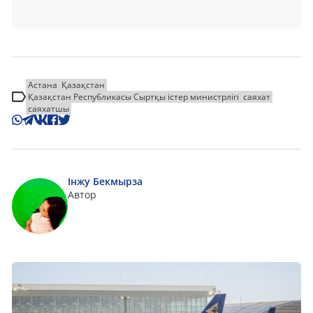
Астана
Қазақстан
Қазақстан Республикасы Сыртқы істер министрлігі
саяхат
саяхатшы
Інжу Бекмырза
Автор