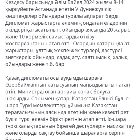
Кездесу барысында Әлім Байел 2024 жылғы 8-14
қыркүйекте Астанада өтетін V Дүниежүзілік
көшпенділер ойындары туралы ақпарат берді.
Дипломат жарыстарға әлемнің ондаған елдерінің
өкілдері қатысатынын, ойындар аясында 20 жарыс
және 10 көрмелік сайыстарды өткізу
жоспарланғанын атап өтті. Олардың қатарында ат
жарыстары, ұлттық жекпе-жек түрлері, дәстүрлі
зияткерлік ойындар, садақ ату, саятшылық, халық
ойындары және т.б. бар.
Қазақ дипломаты осы ауқымды шараға
Әзербайжанның қатысуының маңыздылығын атап
өтіп, Министрді оған арнайы қонақ болуға
шақырды. Сонымен қатар, Қазақстан Елшісі бұл іс-
шара Түркі мемлекеттері ұйымына Қазақстан
төрағалығының аясында өтетінін және кезекті рет
бүкіл түркі әлемін біріктіретінін атап өтті. Іс-шара
түркі халықтарының бірегей дәстүрлерін насихаттау
және оларды сақтау бойынша шараларға серпін
береді.