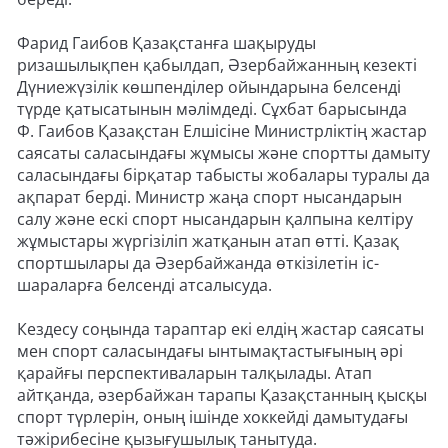
Фарид Гаибов Қазақстанға шақыруды
ризашылықпен қабылдап, Әзербайжанның кезекті
Дүниежүзілік көшпенділер ойындарына белсенді
түрде қатысатынын мәлімдеді. Сұхбат барысында
Ф. Гаибов Қазақстан Елшісіне Министрліктің жастар
саясаты саласындағы жұмысы және спортты дамыту
саласындағы бірқатар табысты жобалары туралы да
ақпарат берді. Министр жаңа спорт нысандарын
салу және ескі спорт нысандарын қалпына келтіру
жұмыстары жүргізіліп жатқанын атап өтті. Қазақ
спортшылары да Әзербайжанда өткізілетін іс-
шараларға белсенді атсалысуда.
Кездесу соңында тараптар екі елдің жастар саясаты
мен спорт саласындағы ынтымақтастығының әрі
қарайғы перспективаларын талқылады. Атап
айтқанда, әзербайжан тарапы Қазақстанның қысқы
спорт түрлерін, оның ішінде хоккейді дамытудағы
тәжірибесіне қызығушылық танытуда.