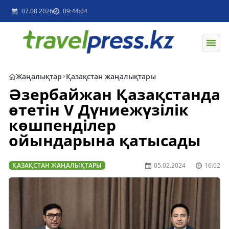
07.08.2026
09:44:04
Жаңалықтар
Қазақстан жаңалықтары
Әзербайжан Қазақстанда
өтетін V Дүниежүзілік
көшпенділер
ойындарына қатысады
ҚАЗАҚСТАН ЖАҢАЛЫҚТАРЫ
05.02.2024
16:02