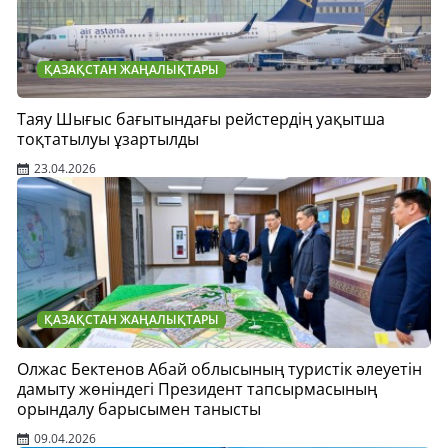
ҚАЗАҚСТАН ЖАҢАЛЫҚТАРЫ
Таяу Шығыс бағытындағы рейстердің уақытша
тоқтатылуы ұзартылды
23.04.2026
ҚАЗАҚСТАН ЖАҢАЛЫҚТАРЫ
Олжас Бектенов Абай облысының туристік әлеуетін
дамыту жөніндегі Президент тапсырмасының
орындалу барысымен танысты
09.04.2026