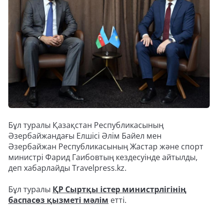
Бұл туралы Қазақстан Республикасының
Әзербайжандағы Елшісі Әлім Байел мен
Әзербайжан Республикасының Жастар және спорт
министрі Фарид Гаибовтың кездесуінде айтылды,
деп хабарлайды Travelpress.kz.
Бұл туралы
ҚР Сыртқы істер министрлігінің
баспасөз қызметі мәлім
етті.