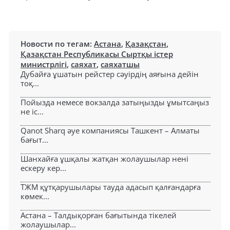
Новости по тегам:
Астана
,
Қазақстан
,
Қазақстан Республикасы Сыртқы істер
министрлігі
,
саяхат
,
саяхатшы
Дубайға ұшатын рейстер сәуірдің аяғына дейін
тоқ...
Пойызда немесе вокзалда затыңызды ұмытсаңыз
не іс...
Qanot Sharq әуе компаниясы Ташкент – Алматы
бағыт...
Шанхайға ұшқалы жатқан жолаушылар нені
ескеру кер...
ТЖМ құтқарушылары тауда адасып қалғандарға
көмек...
Астана – Талдықорған бағытында тікелей
жолаушылар...