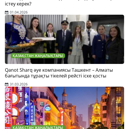
істеу керек?
01.04.2026
ҚАЗАҚСТАН ЖАҢАЛЫҚТАРЫ
Qanot Sharq әуе компаниясы Ташкент – Алматы
бағытында тұрақты тікелей рейсті іске қосты
31.03.2026
ҚАЗАҚСТАН ЖАҢАЛЫҚТАРЫ