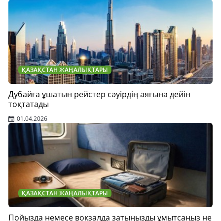
ҚАЗАҚСТАН ЖАҢАЛЫҚТАРЫ
Дубайға ұшатын рейстер сәуірдің аяғына дейін
тоқтатады
01.04.2026
ҚАЗАҚСТАН ЖАҢАЛЫҚТАРЫ
Пойызда немесе вокзалда затыңызды ұмытсаңыз не