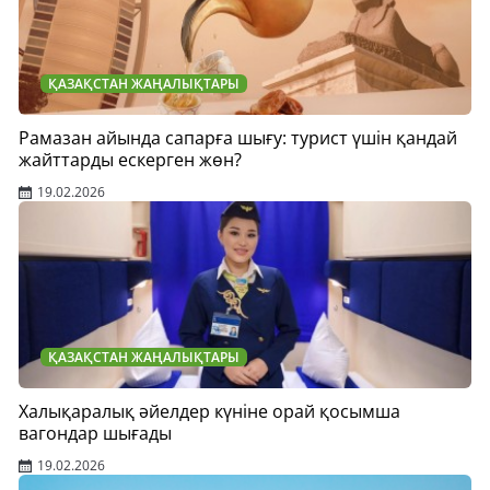
ҚАЗАҚСТАН ЖАҢАЛЫҚТАРЫ
Рамазан айында сапарға шығу: турист үшін қандай
жайттарды ескерген жөн?
19.02.2026
ҚАЗАҚСТАН ЖАҢАЛЫҚТАРЫ
Халықаралық әйелдер күніне орай қосымша
вагондар шығады
19.02.2026