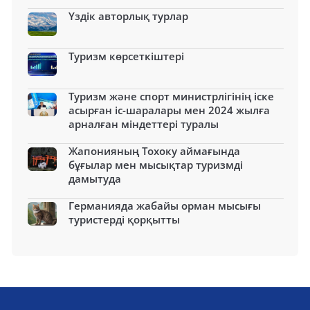
Үздік авторлық турлар
Туризм көрсеткіштері
Туризм және спорт министрлігінің іске
асырған іс-шаралары мен 2024 жылға
арналған міндеттері туралы
Жапонияның Тохоку аймағында
бұғылар мен мысықтар туризмді
дамытуда
Германияда жабайы орман мысығы
туристерді қорқытты