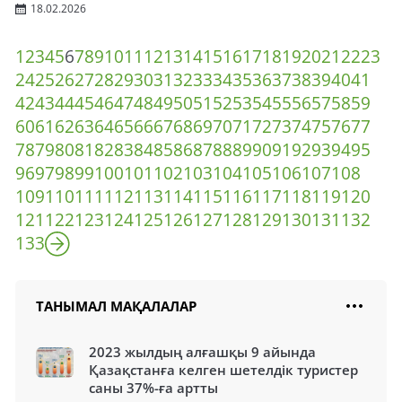
18.02.2026
1
2
3
4
5
6
7
8
9
10
11
12
13
14
15
16
17
18
19
20
21
22
23
24
25
26
27
28
29
30
31
32
33
34
35
36
37
38
39
40
41
42
43
44
45
46
47
48
49
50
51
52
53
54
55
56
57
58
59
60
61
62
63
64
65
66
67
68
69
70
71
72
73
74
75
76
77
78
79
80
81
82
83
84
85
86
87
88
89
90
91
92
93
94
95
96
97
98
99
100
101
102
103
104
105
106
107
108
109
110
111
112
113
114
115
116
117
118
119
120
121
122
123
124
125
126
127
128
129
130
131
132
133
ТАНЫМАЛ МАҚАЛАЛАР
2023 жылдың алғашқы 9 айында
Қазақстанға келген шетелдік туристер
саны 37%-ға артты