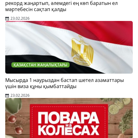
рекорд жаңартып, әлемдегі ең көп баратын ел
мәртебесін сақтап қалды
23.02.2026
ҚАЗАҚСТАН ЖАҢАЛЫҚТАРЫ
Мысырда 1 наурыздан бастап шетел азаматтары
үшін виза құны қымбаттайды
23.02.2026