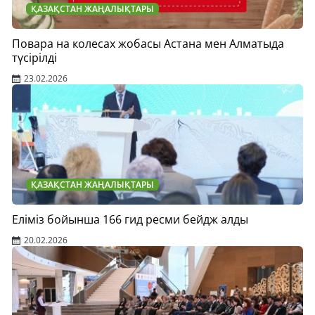
ҚАЗАҚСТАН ЖАҢАЛЫҚТАРЫ
Повара на колесах жобасы Астана мен Алматыда
түсірілді
23.02.2026
ҚАЗАҚСТАН ЖАҢАЛЫҚТАРЫ
Еліміз бойынша 166 гид ресми бейдж алды
20.02.2026