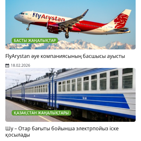
БАСТЫ ЖАҢАЛЫҚТАР
FlyArystan әуе компаниясының басшысы ауысты
18.02.2026
ҚАЗАҚСТАН ЖАҢАЛЫҚТАРЫ
Шу – Отар бағыты бойынша электрпойыз іске
қосылады