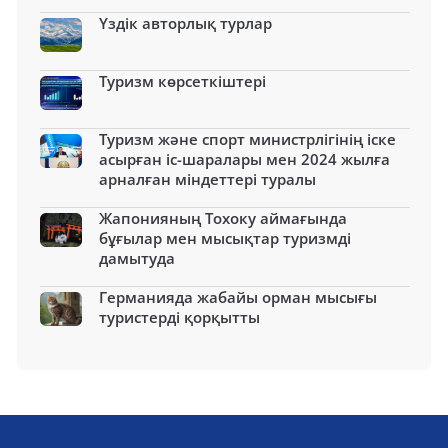
Үздік авторлық турлар
Туризм көрсеткіштері
Туризм және спорт министрлігінің іске
асырған іс-шаралары мен 2024 жылға
арналған міндеттері туралы
Жапонияның Тохоку аймағында
бұғылар мен мысықтар туризмді
дамытуда
Германияда жабайы орман мысығы
туристерді қорқытты