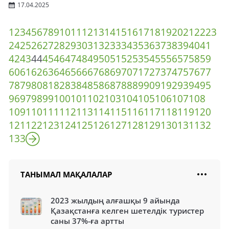
17.04.2025
1
2
3
4
5
6
7
8
9
10
11
12
13
14
15
16
17
18
19
20
21
22
23
24
25
26
27
28
29
30
31
32
33
34
35
36
37
38
39
40
41
42
43
44
45
46
47
48
49
50
51
52
53
54
55
56
57
58
59
60
61
62
63
64
65
66
67
68
69
70
71
72
73
74
75
76
77
78
79
80
81
82
83
84
85
86
87
88
89
90
91
92
93
94
95
96
97
98
99
100
101
102
103
104
105
106
107
108
109
110
111
112
113
114
115
116
117
118
119
120
121
122
123
124
125
126
127
128
129
130
131
132
133
ТАНЫМАЛ МАҚАЛАЛАР
2023 жылдың алғашқы 9 айында
Қазақстанға келген шетелдік туристер
саны 37%-ға артты