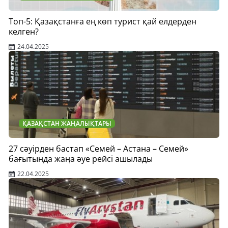
Топ-5: Қазақстанға ең көп турист қай елдерден
келген?
24.04.2025
ҚАЗАҚСТАН ЖАҢАЛЫҚТАРЫ
27 сәуірден бастап «Семей – Астана – Семей»
бағытында жаңа әуе рейсі ашылады
22.04.2025