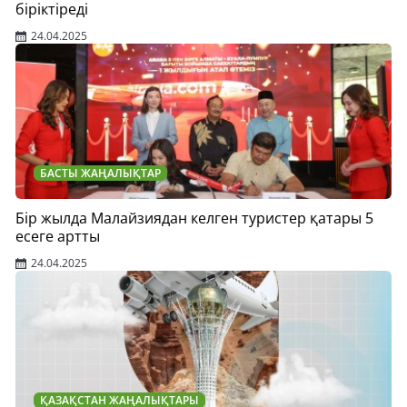
біріктіреді
24.04.2025
БАСТЫ ЖАҢАЛЫҚТАР
Бір жылда Малайзиядан келген туристер қатары 5
есеге артты
24.04.2025
ҚАЗАҚСТАН ЖАҢАЛЫҚТАРЫ