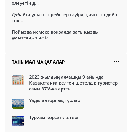
әлеуетін д...
Дубайға ұшатын рейстер сәуірдің аяғына дейін
тоқ...
Пойызда немесе вокзалда затыңызды
ұмытсаңыз не іс...
ТАНЫМАЛ МАҚАЛАЛАР
2023 жылдың алғашқы 9 айында
Қазақстанға келген шетелдік туристер
саны 37%-ға артты
Үздік авторлық турлар
Туризм көрсеткіштері