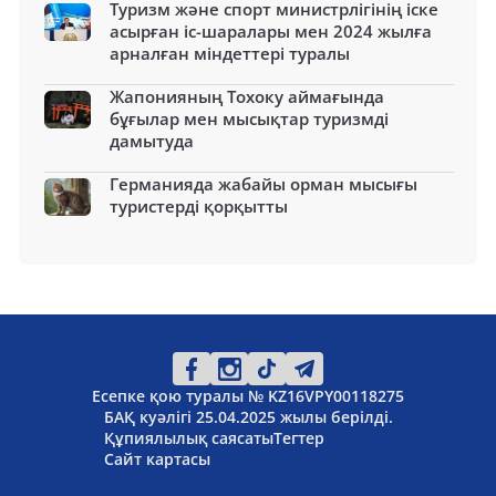
Туризм және спорт министрлігінің іске
асырған іс-шаралары мен 2024 жылға
арналған міндеттері туралы
Жапонияның Тохоку аймағында
бұғылар мен мысықтар туризмді
дамытуда
Германияда жабайы орман мысығы
туристерді қорқытты
Есепке қою туралы № KZ16VPY00118275
БАҚ куәлігі 25.04.2025 жылы берілді.
Құпиялылық саясаты
Тегтер
Сайт картасы