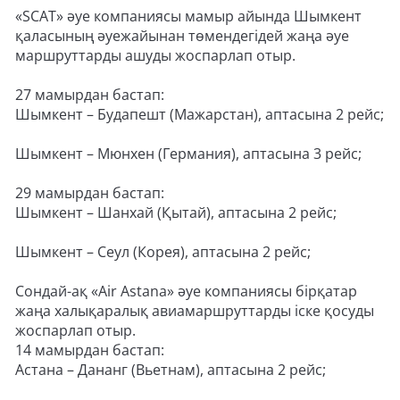
«SCAT» әуе компаниясы мамыр айында Шымкент
қаласының әуежайынан төмендегідей жаңа әуе
маршруттарды ашуды жоспарлап отыр.
27 мамырдан бастап:
Шымкент – Будапешт (Мажарстан), аптасына 2 рейс;
Шымкент – Мюнхен (Германия), аптасына 3 рейс;
29 мамырдан бастап:
Шымкент – Шанхай (Қытай), аптасына 2 рейс;
Шымкент – Сеул (Корея), аптасына 2 рейс;
Сондай-ақ «Air Astana» әуе компаниясы бірқатар
жаңа халықаралық авиамаршруттарды іске қосуды
жоспарлап отыр.
14 мамырдан бастап:
Астана – Дананг (Вьетнам), аптасына 2 рейс;