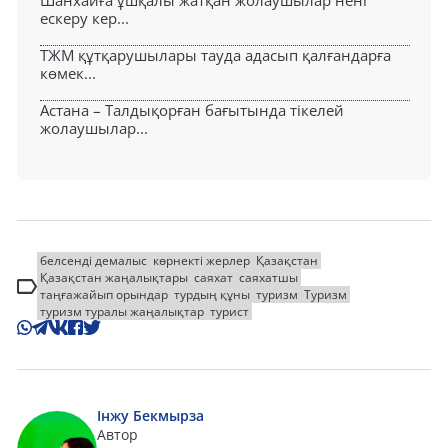
Шанхайға ұшқалы жатқан жолаушылар нені
ескеру кер...
ТЖМ құтқарушылары тауда адасып қалғандарға
көмек...
Астана – Талдықорған бағытында тікелей
жолаушылар...
белсенді демалыс
көрнекті жерлер
Қазақстан
Қазақстан жаңалықтары
саяхат
саяхатшы
таңғажайып орындар
турдың құны
туризм
Туризм
туризм туралы жаңалықтар
турист
Інжу Бекмырза
Автор