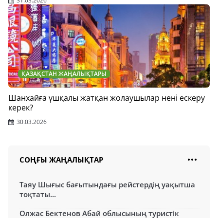
31.03.2026
ҚАЗАҚСТАН ЖАҢАЛЫҚТАРЫ
Шанхайға ұшқалы жатқан жолаушылар нені ескеру
керек?
30.03.2026
СОҢҒЫ ЖАҢАЛЫҚТАР
Таяу Шығыс бағытындағы рейстердің уақытша
тоқтаты...
Олжас Бектенов Абай облысының туристік