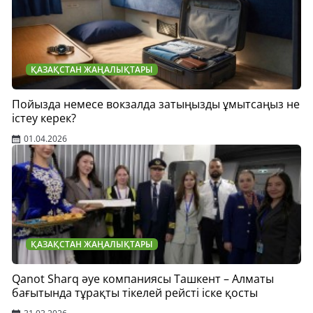
ҚАЗАҚСТАН ЖАҢАЛЫҚТАРЫ
Пойызда немесе вокзалда затыңызды ұмытсаңыз не
істеу керек?
01.04.2026
ҚАЗАҚСТАН ЖАҢАЛЫҚТАРЫ
Qanot Sharq әуе компаниясы Ташкент – Алматы
бағытында тұрақты тікелей рейсті іске қосты