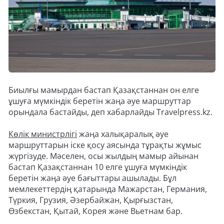
Биылғы мамырдан бастап Қазақстаннан он елге
ұшуға мүмкіндік беретін жаңа әуе маршруттар
орындала бастайды, деп хабарлайды Travelpress.kz.
Көлік министрлігі
жаңа халықаралық әуе
маршруттарын іске қосу аясында тұрақты жұмыс
жүргізуде. Мәселен, осы жылдың мамыр айынан
бастап Қазақстаннан 10 елге ұшуға мүмкіндік
беретін жаңа әуе бағыттары ашылады. Бұл
мемлекеттердің қатарында Мажарстан, Германия,
Түркия, Грузия, Әзербайжан, Қырғызстан,
Өзбекстан, Қытай, Корея және Вьетнам бар.