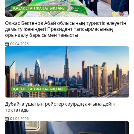
ҚАЗАҚСТАН ЖАҢАЛЫҚТАРЫ
Олжас Бектенов Абай облысының туристік әлеуетін
дамыту жөніндегі Президент тапсырмасының
орындалу барысымен танысты
09.04.2026
ҚАЗАҚСТАН ЖАҢАЛЫҚТАРЫ
Дубайға ұшатын рейстер сәуірдің аяғына дейін
тоқтатады
01.04.2026