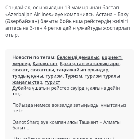
Сондай-ақ, осы жылдың 13 мамырынан бастап
«Azerbaijan Airlines» әуе компаниясы Астана – Баку
(Әзербайжан) бағыты бойынша рейстердің жиілігі
аптасына 3-тен 4 ретке дейін ұлғайтуды жоспарлап
отыр.
Новости по тегам:
белсенді демалыс
,
көрнекті
жерлер
,
Қазақстан
,
Қазақстан жаңалықтары
,
саяхат
,
саяхатшы
,
таңғажайып орындар
,
турдың құны
,
туризм
,
Туризм
,
туризм туралы
жаңалықтар
,
турист
Дубайға ұшатын рейстер сәуірдің аяғына дейін
тоқ...
Пойызда немесе вокзалда затыңызды ұмытсаңыз
не іс...
Qanot Sharq әуе компаниясы Ташкент – Алматы
бағыт...