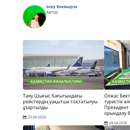
Інжу Бекмырза
Автор
ҚАЗАҚСТАН ЖАҢАЛЫҚТАРЫ
ҚАЗАҚСТ
Таяу Шығыс бағытындағы
Олжас Бек
рейстердің уақытша тоқтатылуы
туристік әл
ұзартылды
Президент
орындалу 
23.04.2026
09.04.2026