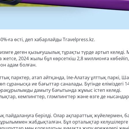
0%-ға өсті, деп хабарлайды Travelpress.kz.
измге деген қызығушылық тұрақты түрде артып келеді. 
 жетсе, 2024 жылы бұл көрсеткіш 2,8 миллионға көбейіп,
ион адам болған.
қ парктер, атап айтқанда, Іле-Алатау ұлттық паркі, Ш
п сұранысқа ие бағыттар саналады. Бүгінде еліміздегі 1
фрақұрылымды дамыту бағытында жұмыс істеп келеді.
лықтар, кемпингтер, глэмпингтер және өзге де нысандар
ық пайдалануға берілді. Олар ақпараттық жүйелермен, б
ақұрылыммен жабдықталған. Бұл орталықтар келушілерге
аршруттар мен қорғалатын аумақта жүру ережелері жөн