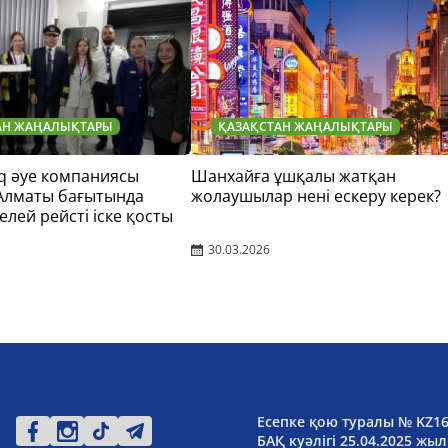
АН ЖАҢАЛЫҚТАРЫ
ҚАЗАҚСТАН ЖАҢАЛЫҚТАРЫ
q әуе компаниясы
Шанхайға ұшқалы жатқан
 Алматы бағытында
жолаушылар нені ескеру керек?
елей рейсті іске қосты
30.03.2026
Есепке қою туралы № KZ1
БАҚ куәлігі 25.04.2025 жыл