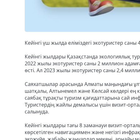
Кейінгі үш жылда еліміздегі экотуристер саны 4
Кейінгі жылдары Қазақстанда экологиялық тур
2022 жылы экотуристер саны 2 миллион адамға
өсті. Ал 2023 жылы экотуристер саны 2,4 милл
Саяхатшылар арасында Алматы маңындағы ұлтты
шатқалы, Алтынемел және Көлсай көлдері ең кө
саябақ тұрақты туризм қағидаттарына сай ин
Туристердің жайлы демалысы үшін визит-орта
салынуда.
Кейінгі жылдары тағы 8 заманауи визит-ортал
көрсетілген навигациямен және негізгі инфр
экожүйе, жабайы жануарлар мекені, арнайы м