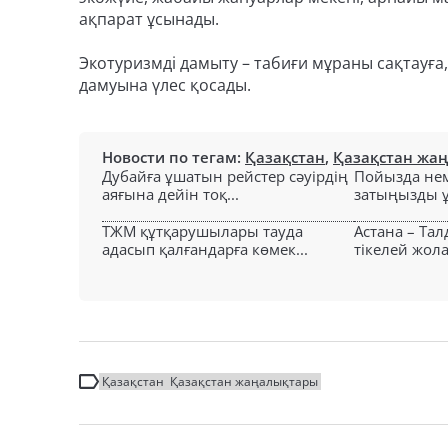
ақпарат ұсынады.
Экотуризмді дамыту – табиғи мұраны сақтауға,
дамуына үлес қосады.
Новости по тегам:
Қазақстан
,
Қазақстан жа
Дубайға ұшатын рейстер сәуірдің
Пойызда нем
аяғына дейін тоқ...
затыңызды ұм
ТЖМ құтқарушылары тауда
Астана – Та
адасып қалғандарға көмек...
тікелей жол
Қазақстан
Қазақстан жаңалықтары