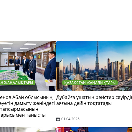
АН ЖАҢАЛЫҚТАРЫ
ҚАЗАҚСТАН ЖАҢАЛЫҚТАРЫ
тенов Абай облысының
Дубайға ұшатын рейстер сәуірді
еуетін дамыту жөніндегі
аяғына дейін тоқтатады
 тапсырмасының
барысымен танысты
01.04.2026