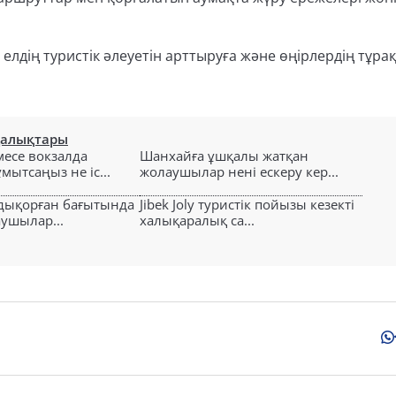
 елдің туристік әлеуетін арттыруға және өңірлердің тұра
ңалықтары
есе вокзалда
Шанхайға ұшқалы жатқан
ытсаңыз не іс...
жолаушылар нені ескеру кер...
лдықорған бағытында
Jibek Joly туристік пойызы кезекті
аушылар...
халықаралық са...