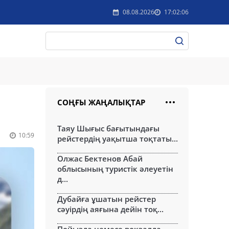
08.08.2026
17:02:06
СОҢҒЫ ЖАҢАЛЫҚТАР
і
Таяу Шығыс бағытындағы
10:59
рейстердің уақытша тоқтаты...
Олжас Бектенов Абай
облысының туристік әлеуетін
д...
Дубайға ұшатын рейстер
сәуірдің аяғына дейін тоқ...