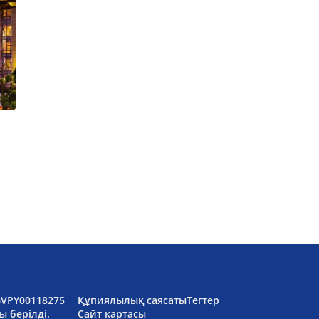
6VPY00118275
Құпиялылық саясаты
Тегтер
ы берілді.
Сайт картасы