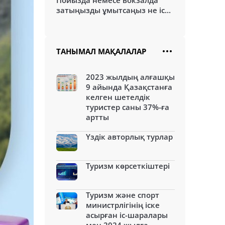
Пойызда немесе вокзалда
затыңызды ұмытсаңыз не іс...
ТАНЫМАЛ МАҚАЛАЛАР
2023 жылдың алғашқы
9 айында Қазақстанға
келген шетелдік
туристер саны 37%-ға
артты
Үздік авторлық турлар
Туризм көрсеткіштері
Туризм және спорт
министрлігінің іске
асырған іс-шаралары