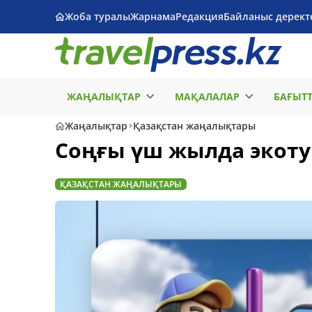
Жоба туралы
Жарнама
Редакция
Байланыс дерект
ЖАҢАЛЫҚТАР
МАҚАЛАЛАР
БАҒЫТ
Жаңалықтар
Қазақстан жаңалықтары
Соңғы үш жылда экотур
ҚАЗАҚСТАН ЖАҢАЛЫҚТАРЫ