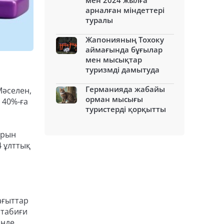
мен 2024 жылға
арналған міндеттері
туралы
Жапонияның Тохоку
аймағында бұғылар
мен мысықтар
туризмді дамытуда
Германияда жабайы
Мәселен,
орман мысығы
 40%-ға
туристерді қорқытты
арын
4 ұлттық
ағыттар
 табиғи
інде