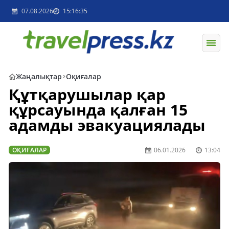
07.08.2026
15:16:35
Жаңалықтар
Оқиғалар
Құтқарушылар қар
құрсауында қалған 15
адамды эвакуациялады
ОҚИҒАЛАР
06.01.2026
13:04