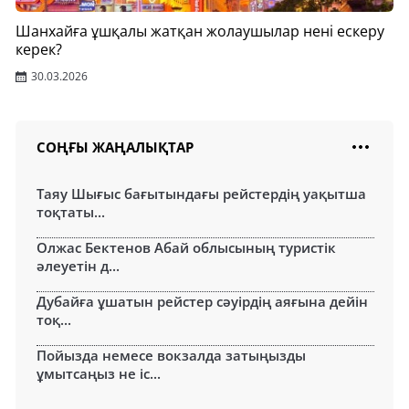
Шанхайға ұшқалы жатқан жолаушылар нені ескеру
керек?
30.03.2026
СОҢҒЫ ЖАҢАЛЫҚТАР
Таяу Шығыс бағытындағы рейстердің уақытша
тоқтаты...
Олжас Бектенов Абай облысының туристік
әлеуетін д...
Дубайға ұшатын рейстер сәуірдің аяғына дейін
тоқ...
Пойызда немесе вокзалда затыңызды
ұмытсаңыз не іс...