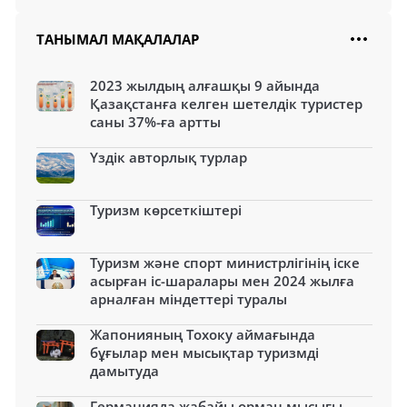
ТАНЫМАЛ МАҚАЛАЛАР
2023 жылдың алғашқы 9 айында
Қазақстанға келген шетелдік туристер
саны 37%-ға артты
Үздік авторлық турлар
Туризм көрсеткіштері
Туризм және спорт министрлігінің іске
асырған іс-шаралары мен 2024 жылға
арналған міндеттері туралы
Жапонияның Тохоку аймағында
бұғылар мен мысықтар туризмді
дамытуда
Германияда жабайы орман мысығы