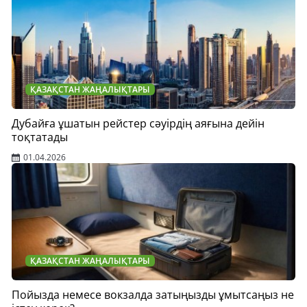
ҚАЗАҚСТАН ЖАҢАЛЫҚТАРЫ
Дубайға ұшатын рейстер сәуірдің аяғына дейін
тоқтатады
01.04.2026
ҚАЗАҚСТАН ЖАҢАЛЫҚТАРЫ
Пойызда немесе вокзалда затыңызды ұмытсаңыз не