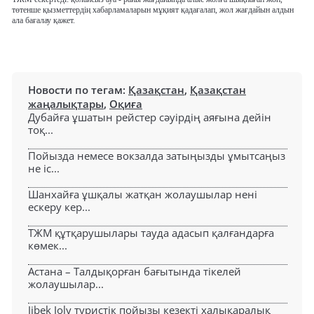
төтенше қызметтердің хабарламаларын мұқият қадағалап, жол жағдайын алдын
ала бағалау қажет.
Новости по тегам:
Қазақстан
,
Қазақстан
жаңалықтары
,
Оқиға
Дубайға ұшатын рейстер сәуірдің аяғына дейін
тоқ...
Пойызда немесе вокзалда затыңызды ұмытсаңыз
не іс...
Шанхайға ұшқалы жатқан жолаушылар нені
ескеру кер...
ТЖМ құтқарушылары тауда адасып қалғандарға
көмек...
Астана – Талдықорған бағытында тікелей
жолаушылар...
Jibek Joly туристік пойызы кезекті халықаралық