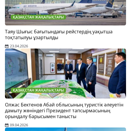
ҚАЗАҚСТАН ЖАҢАЛЫҚТАРЫ
Таяу Шығыс бағытындағы рейстердің уақытша
тоқтатылуы ұзартылды
23.04.2026
ҚАЗАҚСТАН ЖАҢАЛЫҚТАРЫ
Олжас Бектенов Абай облысының туристік әлеуетін
дамыту жөніндегі Президент тапсырмасының
орындалу барысымен танысты
09.04.2026