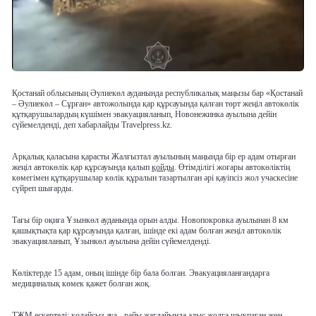
Қостанай облысының Әулиекөл ауданында республикалық маңызы бар «Қостанай
– Әулиекөл – Сұрған» автожолында қар құрсауында қалған төрт жеңіл автокөлік
құтқарушылардың күшімен эвакуацияланып, Новонежинка ауылына дейін
сүйемелденді, деп хабарлайды Travelpress.kz.
Арқалық қаласына қарасты Жалғызтал ауылының маңында бір ер адам отырған
жеңіл автокөлік қар құрсауында қалып
қойды
. Өтімділігі жоғары автокөліктің
көмегімен құтқарушылар көлік құралын тазартылған әрі қауіпсіз жол учаскесіне
сүйреп шығарды.
Тағы бір оқиға Ұзынкөл ауданында орын алды. Новопокровка ауылынан 8 км
қашықтықта қар құрсауында қалған, ішінде екі адам болған жеңіл автокөлік
эвакуацияланып, Ұзынкөл ауылына дейін сүйемелденді.
Көліктерде 15 адам, оның ішінде бір бала болған. Эвакуацияланғандарға
медициналық көмек қажет болған жоқ.
ТЖМ ескертеді: қолайсыз ауа - райы жағдайында алыс жолға шықпаған жөн,