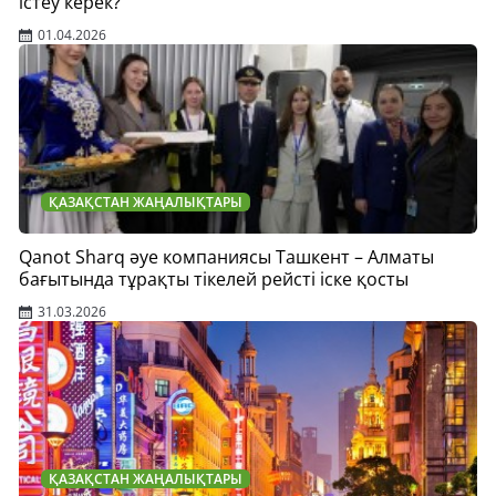
істеу керек?
01.04.2026
ҚАЗАҚСТАН ЖАҢАЛЫҚТАРЫ
Qanot Sharq әуе компаниясы Ташкент – Алматы
бағытында тұрақты тікелей рейсті іске қосты
31.03.2026
ҚАЗАҚСТАН ЖАҢАЛЫҚТАРЫ