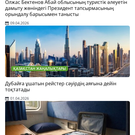
Олжас Бектенов Абай облысының туристік әлеуетін
дамыту жөніндегі Президент тапсырмасының
орындалу барысымен танысты
09.04.2026
ҚАЗАҚСТАН ЖАҢАЛЫҚТАРЫ
Дубайға ұшатын рейстер сәуірдің аяғына дейін
тоқтатады
01.04.2026