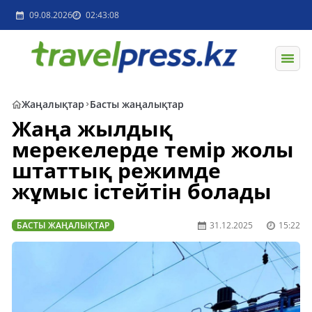
09.08.2026
02:43:08
Жаңалықтар
Басты жаңалықтар
Жаңа жылдық
мерекелерде темір жолы
штаттық режимде
жұмыс істейтін болады
БАСТЫ ЖАҢАЛЫҚТАР
31.12.2025
15:22