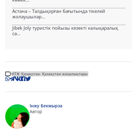
Астана – Талдықорған бағытында тікелей
жолаушылар...
Jibek Joly туристік пойызы кезекті халықаралық
са...
КТЖ
Қазақстан
Қазақстан жаңалықтары
Інжу Бекмырза
Автор