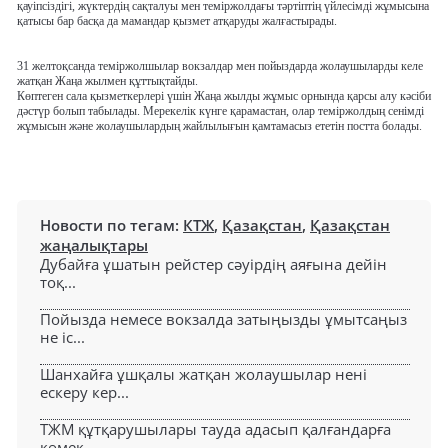
қауіпсіздігі, жүктердің сақталуы мен теміржолдағы тәртіптің үйлесімді жұмысына
қатысы бар басқа да мамандар қызмет атқаруды жалғастырады.
31 желтоқсанда теміржолшылар вокзалдар мен пойыздарда жолаушыларды келе
жатқан Жаңа жылмен құттықтайды.
Көптеген сала қызметкерлері үшін Жаңа жылды жұмыс орнында қарсы алу кәсіби
дәстүр болып табылады. Мерекелік күнге қарамастан, олар теміржолдың сенімді
жұмысын және жолаушылардың жайлылығын қамтамасыз ететін постта болады.
Новости по тегам:
КТЖ
,
Қазақстан
,
Қазақстан
жаңалықтары
Дубайға ұшатын рейстер сәуірдің аяғына дейін
тоқ...
Пойызда немесе вокзалда затыңызды ұмытсаңыз
не іс...
Шанхайға ұшқалы жатқан жолаушылар нені
ескеру кер...
ТЖМ құтқарушылары тауда адасып қалғандарға
көмек...