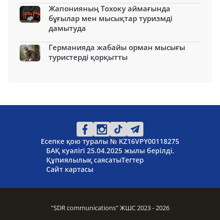
Жапонияның Тохоку аймағында
бұғылар мен мысықтар туризмді
дамытуда
Германияда жабайы орман мысығы
туристерді қорқытты
Есепке қою туралы № KZ16VPY00118275
БАҚ куәлігі 25.04.2025 жылы берілді.
Құпиялылық саясаты
Тегтер
Сайт картасы
"SDR communications" ЖШС 2023 - 2026