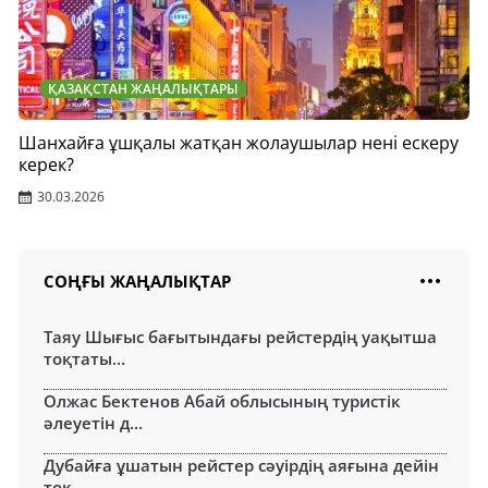
ҚАЗАҚСТАН ЖАҢАЛЫҚТАРЫ
Шанхайға ұшқалы жатқан жолаушылар нені ескеру
керек?
30.03.2026
СОҢҒЫ ЖАҢАЛЫҚТАР
Таяу Шығыс бағытындағы рейстердің уақытша
тоқтаты...
Олжас Бектенов Абай облысының туристік
әлеуетін д...
Дубайға ұшатын рейстер сәуірдің аяғына дейін
тоқ...