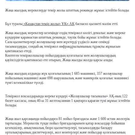
Жаңа жылдық мерекелерде темір жолы штаттық режимде жұмыс істейтін болады
Бұл туралы
«Қазақстан темір жолы» ҰК» АҚ
баспасөз қызметі мәлім етті.
Жаңа жылдық мерекелер кезеңінде елдің теміржол көлігі демалыс және мереке
күндеріне қарамастан штаттық режимде, тәулік бойы жұмыс істейтін болады.
Сала қызметкерлері жолаушылар мен жүктерді үздіксіз және сенімді
тасымалдауды, сондай-ақ теміржол инфрақұрылымының тұрақты жұмысын
қамтамасыз етеді.
Көптеген теміржолшылар пойыздардың қозғалысы мен жолаушылардың
қауіпсіздігін қамтамасыз ете отырып, Жаңа жылды жолда қарсы алады.
Жаңа жылдың алдында жүк қозғалысының 1 685 машинисі, 357 жолаушылар
пойызының машинисі және 698 шаруашылық және маневрлік қозғалыс машинисі
түнгі кезекшілікке түседі.
Теміржол вокзалдарында мереке күндері «Жолаушылар тасымалы» АҚ-ның 122
билет кассасы, оның 40-ы 31 желтоқсаннан 1 қаңтарға қараған түні жұмыс істейтін
болады.
Жаңа жыл қарсаңында пойыздарға 81 пойыз бригадасы және 1 600 астам жолсерік
тартылады.
Мерекелік түнде пойыз бригадаларымен қатар вокзалдар бойынша
кезекшілер, анықтамалық бюро қызметкерлері, тасымалдауды басқару
орталықтарының диспетчерлері, жол монтерлері және пойыздар қозғалысының