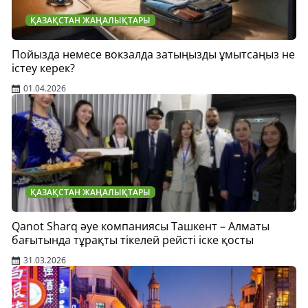
ҚАЗАҚСТАН ЖАҢАЛЫҚТАРЫ
Пойызда немесе вокзалда затыңызды ұмытсаңыз не
істеу керек?
01.04.2026
ҚАЗАҚСТАН ЖАҢАЛЫҚТАРЫ
Qanot Sharq әуе компаниясы Ташкент – Алматы
бағытында тұрақты тікелей рейсті іске қосты
31.03.2026