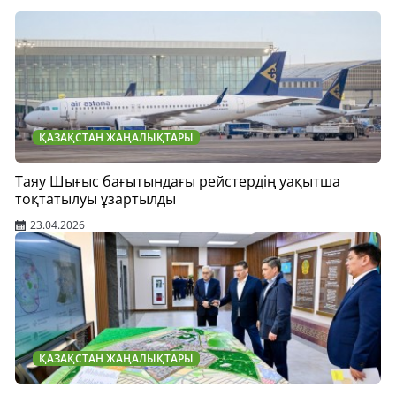
ҚАЗАҚСТАН ЖАҢАЛЫҚТАРЫ
Таяу Шығыс бағытындағы рейстердің уақытша
тоқтатылуы ұзартылды
23.04.2026
ҚАЗАҚСТАН ЖАҢАЛЫҚТАРЫ