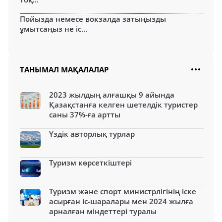
Пойызда немесе вокзалда затыңызды
ұмытсаңыз не іс...
ТАНЫМАЛ МАҚАЛАЛАР
2023 жылдың алғашқы 9 айында
Қазақстанға келген шетелдік туристер
саны 37%-ға артты
Үздік авторлық турлар
Туризм көрсеткіштері
Туризм және спорт министрлігінің іске
асырған іс-шаралары мен 2024 жылға
арналған міндеттері туралы