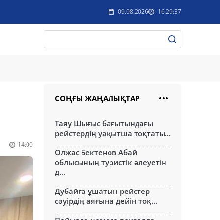
09.08.2026
16:29:37
СОҢҒЫ ЖАҢАЛЫҚТАР
Таяу Шығыс бағытындағы
рейстердің уақытша тоқтаты...
14:00
Олжас Бектенов Абай
облысының туристік әлеуетін
д...
Дубайға ұшатын рейстер
сәуірдің аяғына дейін тоқ...