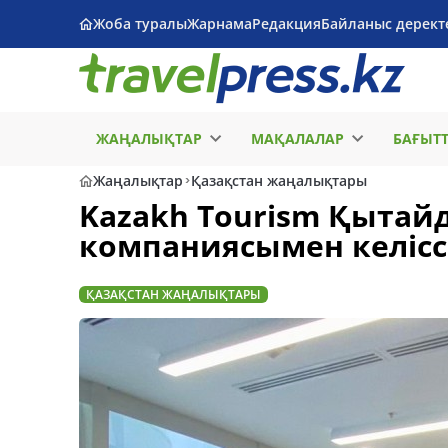
Жоба туралы
Жарнама
Редакция
Байланыс дерект
ЖАҢАЛЫҚТАР
МАҚАЛАЛАР
БАҒЫТ
Жаңалықтар
Қазақстан жаңалықтары
Kazakh Tourism Қытайд
компаниясымен келіссө
ҚАЗАҚСТАН ЖАҢАЛЫҚТАРЫ