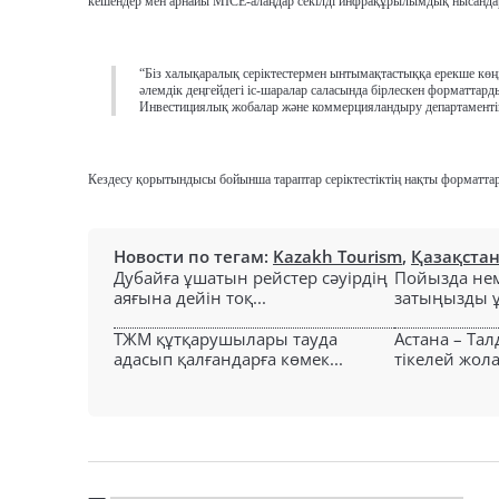
кешендер мен арнайы MICE-алаңдар секілді инфрақұрылымдық нысандар
“Біз халықаралық серіктестермен ынтымақтастыққа ерекше көңі
әлемдік деңгейдегі іс-шаралар саласында бірлескен форматтар
Инвестициялық жобалар және коммерцияландыру департаменті
Кездесу қорытындысы бойынша тараптар серіктестіктің нақты форматтар
Новости по тегам:
Kazakh Tourism
,
Қазақста
Дубайға ұшатын рейстер сәуірдің
Пойызда нем
аяғына дейін тоқ...
затыңызды ұм
ТЖМ құтқарушылары тауда
Астана – Та
адасып қалғандарға көмек...
тікелей жол