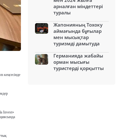
мен 2024 жылға
арналған міндеттері
туралы
Жапонияның Тохоку
аймағында бұғылар
мен мысықтар
туризмді дамытуда
Германияда жабайы
орман мысығы
туристерді қорқытты
sm кеңсесінде
імдер
a Invest»
ациясында
ттық