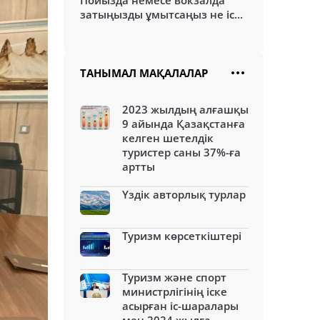
Пойызда немесе вокзалда
затыңызды ұмытсаңыз не іс...
ТАНЫМАЛ МАҚАЛАЛАР
2023 жылдың алғашқы
9 айында Қазақстанға
келген шетелдік
туристер саны 37%-ға
артты
Үздік авторлық турлар
Туризм көрсеткіштері
Туризм және спорт
министрлігінің іске
асырған іс-шаралары