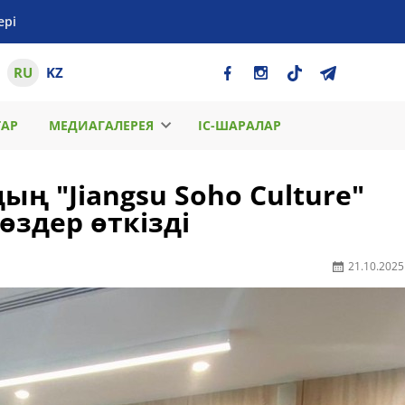
ері
RU
KZ
ТАР
МЕДИАГАЛЕРЕЯ
ІС-ШАРАЛАР
ың "Jiangsu Soho Culture"
здер өткізді
21.10.2025