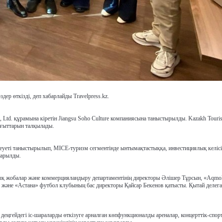
ер өткізді, деп хабарлайды Travelpress.kz.
 Ltd. құрамына кіретін Jiangsu Soho Culture компаниясына таныстырылды. Kazakh Touri
бағыттарын талқылады.
әлеуеті таныстырылып, MICE-туризм сегментінде ынтымақтастыққа, инвестициялық келіс
дарылды.
ық жобалар және коммерцияландыру департаментінің директоры Әлішер Тұрсын, «Aqmol
әне «Астана» футбол клубының бас директоры Қайсар Бекенов қатысты. Қытай делег
деңгейдегі іс-шараларды өткізуге арналған көпфункционалды ареналар, концерттік-спор