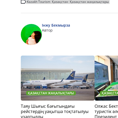
Kazakh Tourism
Қазақстан
Қазақстан жаңалықтары
Інжу Бекмырза
Автор
ҚАЗАҚСТАН ЖАҢАЛЫҚТАРЫ
ҚАЗАҚСТ
Таяу Шығыс бағытындағы
Олжас Бек
рейстердің уақытша тоқтатылуы
туристік әл
ұзартылды
Президент