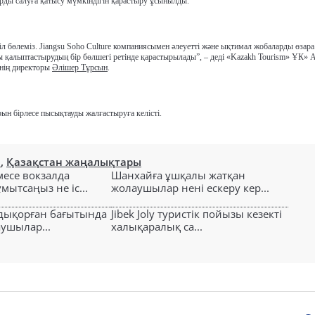
ды салуға қатысу мүмкіндігін қарастыру ұсынылды.
л бөлеміз. Jiangsu Soho Culture компаниясымен әлеуетті және ықтимал жобаларды өзара 
ды қалыптастырудың бір бөлшегі ретінде қарастырылады”, – деді «Kazakh Tourism» ҰК» 
нің директоры
Әлішер Тұрсын
.
ын бірлесе пысықтауды жалғастыруға келісті.
н
,
Қазақстан жаңалықтары
есе вокзалда
Шанхайға ұшқалы жатқан
ытсаңыз не іс...
жолаушылар нені ескеру кер...
лдықорған бағытында
Jibek Joly туристік пойызы кезекті
аушылар...
халықаралық са...