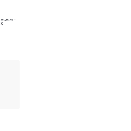
зерделеу -
АҚ