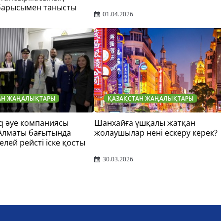
барысымен танысты
01.04.2026
АН ЖАҢАЛЫҚТАРЫ
ҚАЗАҚСТАН ЖАҢАЛЫҚТАРЫ
q әуе компаниясы
Шанхайға ұшқалы жатқан
 Алматы бағытында
жолаушылар нені ескеру керек?
елей рейсті іске қосты
30.03.2026