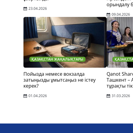
орындалу 
23.04.2026
09.04.2026
ҚАЗАҚСТАН ЖАҢАЛЫҚТАРЫ
ҚАЗАҚСТ
Пойызда немесе вокзалда
Qanot Shar
затыңызды ұмытсаңыз не істеу
Ташкент –
керек?
тұрақты тік
01.04.2026
31.03.2026