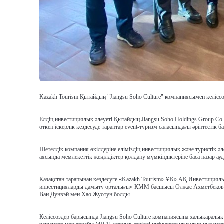
Kazakh Tourism Қытайдың "Jiangsu Soho Culture" компаниясымен келіссөзд
Елдің инвестициялық әлеуеті Қытайдың Jiangsu Soho Holdings Group Co.,
өткен іскерлік кездесуде тараптар event-туризм саласындағы әріптестік 
Шетелдік компания өкілдеріне еліміздің инвестициялық және туристік 
аясында мемлекеттік жеңілдіктер қолдану мүмкіндіктеріне баса назар ау
Қазақстан тарапынан кездесуге «Kazakh Tourism» ҰК» АҚ Инвестициял
инвестицияларды дамыту орталығы» КММ басшысы Олжас Ахметбеков ж
Ван Дунвэй мен Хао Жуотун болды.
Келіссөздер барысында Jiangsu Soho Culture компаниясына халықаралық 