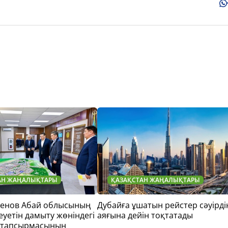
АН ЖАҢАЛЫҚТАРЫ
ҚАЗАҚСТАН ЖАҢАЛЫҚТАРЫ
тенов Абай облысының
Дубайға ұшатын рейстер сәуірді
еуетін дамыту жөніндегі
аяғына дейін тоқтатады
 тапсырмасының