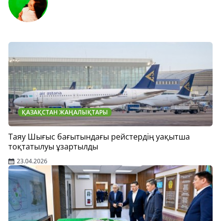
ҚАЗАҚСТАН ЖАҢАЛЫҚТАРЫ
Таяу Шығыс бағытындағы рейстердің уақытша
тоқтатылуы ұзартылды
23.04.2026