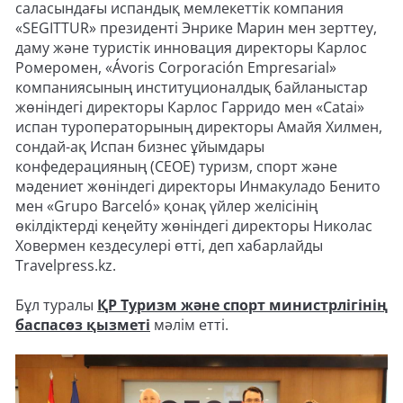
саласындағы испандық мемлекеттік компания
«SEGITTUR» президенті Энрике Марин мен зерттеу,
даму және туристік инновация директоры Карлос
Ромеромен, «Ávoris Corporación Empresarial»
компаниясының институционалдық байланыстар
жөніндегі директоры Карлос Гарридо мен «Catai»
испан туроператорының директоры Амайя Хилмен,
сондай-ақ Испан бизнес ұйымдары
конфедерацияның (CEOE) туризм, спорт және
мәдениет жөніндегі директоры Инмакуладо Бенито
мен «Grupo Barceló» қонақ үйлер желісінің
өкілдіктерді кеңейту жөніндегі директоры Николас
Ховермен кездесулері өтті, деп хабарлайды
Travelpress.kz.
Бұл туралы
ҚР Туризм және спорт министрлігінің
баспасөз қызметі
мәлім етті.