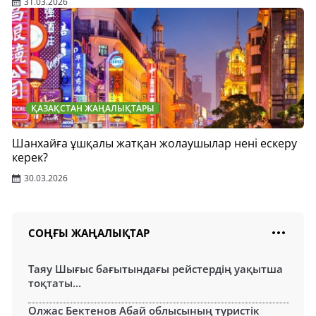
31.03.2026
ҚАЗАҚСТАН ЖАҢАЛЫҚТАРЫ
Шанхайға ұшқалы жатқан жолаушылар нені ескеру
керек?
30.03.2026
СОҢҒЫ ЖАҢАЛЫҚТАР
Таяу Шығыс бағытындағы рейстердің уақытша
тоқтаты...
Олжас Бектенов Абай облысының туристік