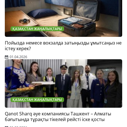
ҚАЗАҚСТАН ЖАҢАЛЫҚТАРЫ
Пойызда немесе вокзалда затыңызды ұмытсаңыз не
істеу керек?
01.04.2026
ҚАЗАҚСТАН ЖАҢАЛЫҚТАРЫ
Qanot Sharq әуе компаниясы Ташкент – Алматы
бағытында тұрақты тікелей рейсті іске қосты