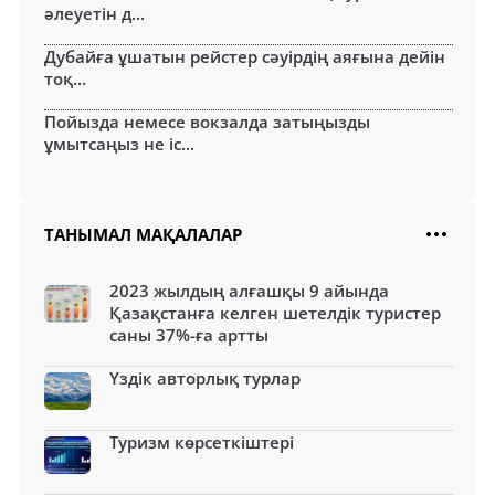
әлеуетін д...
Дубайға ұшатын рейстер сәуірдің аяғына дейін
тоқ...
Пойызда немесе вокзалда затыңызды
ұмытсаңыз не іс...
ТАНЫМАЛ МАҚАЛАЛАР
2023 жылдың алғашқы 9 айында
Қазақстанға келген шетелдік туристер
саны 37%-ға артты
Үздік авторлық турлар
Туризм көрсеткіштері