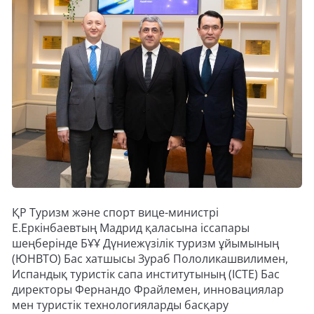
ҚР Туризм және спорт вице-министрі
Е.Еркінбаевтың Мадрид қаласына іссапары
шеңберінде БҰҰ Дүниежүзілік туризм ұйымының
(ЮНВТО) Бас хатшысы Зураб Пололикашвилимен,
Испандық туристік сапа институтының (ICTE) Бас
директоры Фернандо Фрайлемен, инновациялар
мен туристік технологияларды басқару