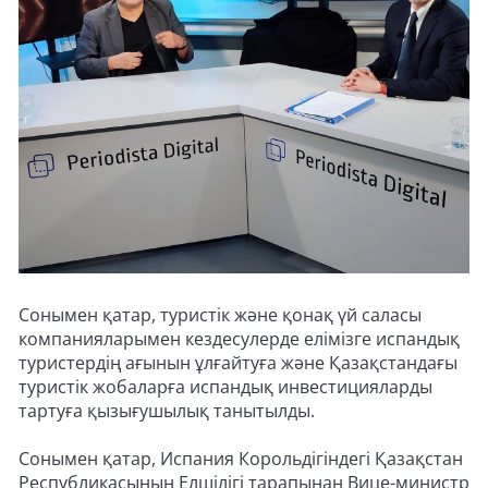
Сонымен қатар, туристік және қонақ үй саласы
компанияларымен кездесулерде елімізге испандық
туристердің ағынын ұлғайтуға және Қазақстандағы
туристік жобаларға испандық инвестицияларды
тартуға қызығушылық танытылды.
Сонымен қатар, Испания Корольдігіндегі Қазақстан
Республикасының Елшілігі тарапынан Вице-министр