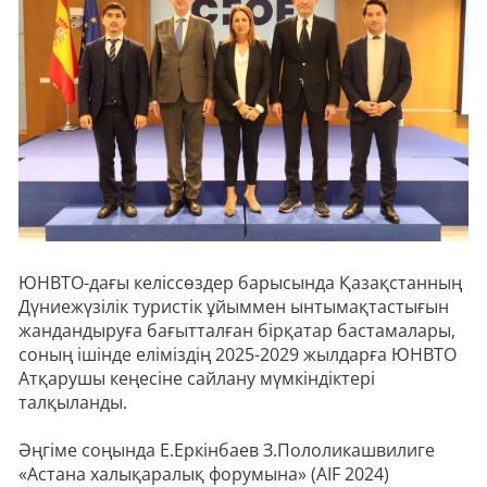
ЮНВТО-дағы келіссөздер барысында Қазақстанның
Дүниежүзілік туристік ұйыммен ынтымақтастығын
жандандыруға бағытталған бірқатар бастамалары,
соның ішінде еліміздің 2025-2029 жылдарға ЮНВТО
Атқарушы кеңесіне сайлану мүмкіндіктері
талқыланды.
Әңгіме соңында Е.Еркінбаев З.Пололикашвилиге
«Астана халықаралық форумына» (AIF 2024)