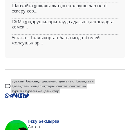
Шанхайға ұшқалы жатқан жолаушылар нені
ескеру кер...
ТЖМ құтқарушылары тауда адасып қалғандарға
көмек...
Астана – Талдықорған бағытында тікелей
жолаушылар...
әуежай
белсенді демалыс
демалыс
Қазақстан
Қазақстан жаңалықтары
саяхат
саяхатшы
туризм туралы жаңалықтар
Інжу Бекмырза
Автор