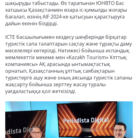
шақыруды табыстады. Өз тарапынан ЮНВТО Бас
хатшысы Қазақстанмен өзара іс-қимылды жоғары
бағалап, өзінің AIF 2024-ке қатысуын қарастыруға
дайын екенін білдірді.
ICTE басшылығымен кездесу шеңберінде бірқатар
туристік сапа талаптарын сақтау және тұрақты даму
мәселелері көтерілді. Нәтижесі бойынша испандық
мемлекеттік мекеме мен «Kazakh Tourism» Ұлттық
компаниясы» АҚ арасында ынтымақтастық
орнатып, Қазақстанның ұлттық саябақтарын
туристерге ашу және оның аясында туристік сапаны
жақсарту бойынша зерттеу жасау туралы
уағдаластыққа қол жеткізілді.