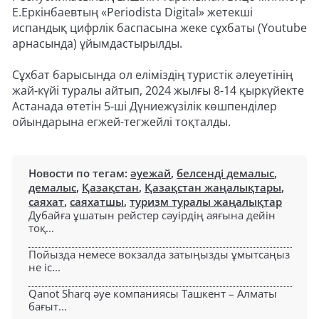
Е.Еркінбаевтың «Periodista Digital» жетекші
испандық цифрлік баспасына жеке сұхбаты (Youtube
арнасында) ұйымдастырылды.
Сұхбат барысында ол еліміздің туристік әлеуетінің
жай-күйі туралы айтып, 2024 жылғы 8-14 қыркүйекте
Астанада өтетін 5-ші Дүниежүзілік көшпенділер
ойындарына егжей-тегжейлі тоқталды.
Новости по тегам:
әуежай
,
белсенді демалыс
,
демалыс
,
Қазақстан
,
Қазақстан жаңалықтары
,
саяхат
,
саяхатшы
,
туризм туралы жаңалықтар
Дубайға ұшатын рейстер сәуірдің аяғына дейін
тоқ...
Пойызда немесе вокзалда затыңызды ұмытсаңыз
не іс...
Qanot Sharq әуе компаниясы Ташкент – Алматы
бағыт...