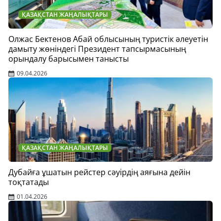
ҚАЗАҚСТАН ЖАҢАЛЫҚТАРЫ
Олжас Бектенов Абай облысының туристік әлеуетін
дамыту жөніндегі Президент тапсырмасының
орындалу барысымен танысты
09.04.2026
ҚАЗАҚСТАН ЖАҢАЛЫҚТАРЫ
Дубайға ұшатын рейстер сәуірдің аяғына дейін
тоқтатады
01.04.2026