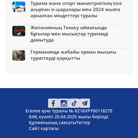
Туризм және спорт министрлігінің іске
асырған іс-шаралары мен 2024 жылға
арналған міндеттері туралы
Жапонияның Тохоку аймағында
бұғылар мен мысықтар туризмді
дамытуда
Германияда жабайы орман мысығы
туристерді қорқытты
Есепке қою туралы № KZ16VPY00118275
БАҚ куәлігі 25.04.2025 жылы берілді.
Құпиялылық саясаты
Тегтер
Сайт картасы