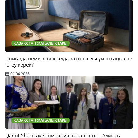
ҚАЗАҚСТАН ЖАҢАЛЫҚТАРЫ
Пойызда немесе вокзалда затыңызды ұмытсаңыз не
істеу керек?
01.04.2026
ҚАЗАҚСТАН ЖАҢАЛЫҚТАРЫ
Qanot Sharq әуе компаниясы Ташкент – Алматы