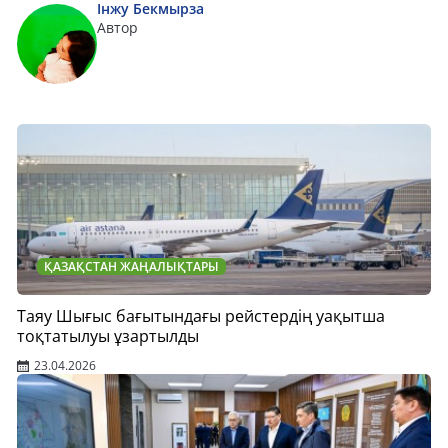
Інжу Бекмырза
Автор
ҚАЗАҚСТАН ЖАҢАЛЫҚТАРЫ
Таяу Шығыс бағытындағы рейстердің уақытша
тоқтатылуы ұзартылды
23.04.2026