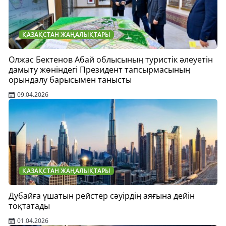
ҚАЗАҚСТАН ЖАҢАЛЫҚТАРЫ
Олжас Бектенов Абай облысының туристік әлеуетін
дамыту жөніндегі Президент тапсырмасының
орындалу барысымен танысты
09.04.2026
ҚАЗАҚСТАН ЖАҢАЛЫҚТАРЫ
Дубайға ұшатын рейстер сәуірдің аяғына дейін
тоқтатады
01.04.2026