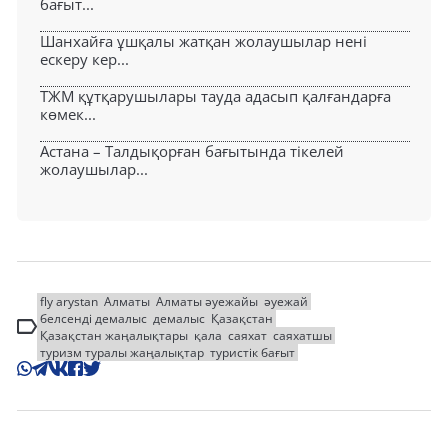
бағыт...
Шанхайға ұшқалы жатқан жолаушылар нені
ескеру кер...
ТЖМ құтқарушылары тауда адасып қалғандарға
көмек...
Астана – Талдықорған бағытында тікелей
жолаушылар...
fly arystan
Алматы
Алматы әуежайы
әуежай
белсенді демалыс
демалыс
Қазақстан
Қазақстан жаңалықтары
қала
саяхат
саяхатшы
туризм туралы жаңалықтар
туристік бағыт