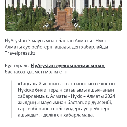
FlyArystan 3 маусымнан бастап Алматы - Нүкіс –
Алматы әуе рейстерін ашады, деп хабарлайды
Travelpress.kz.
Бұл туралы
FlyArystan әуекомпаниясының
баспасөз қызметі мәлім етті.
«Таңғажайып шығыстың тынысын сезінетін
Нүкіске билеттердің сатылымы ашылғанын
хабарлаймыз. Алматы - Нүкіс – Алматы 2024
жылдың 3 маусымнан бастап, әр дүйсенбі,
сәрсенбі және сенбі күндері әуе рейстері
ашылды», - делінген хабарламада.