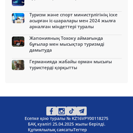
Туризм және спорт министрлігінің іске
асырған іс-шаралары мен 2024 жылға
арналған міндеттері туралы
Жапонияның Тохоку аймағында
бұғылар мен мысықтар туризмді
дамытуда
Германияда жабайы орман мысығы
туристерді қорқытты
Есепке қою туралы № KZ16VPY00118275
БАҚ куәлігі 25.04.2025 жылы берілді.
Құпиялылық саясаты
Тегтер