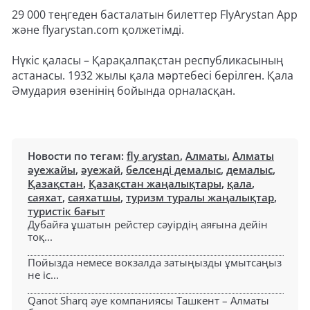
29 000 теңгеден басталатын билеттер FlyArystan App
және flyarystan.com қолжетімді.
Нүкіс қаласы – Қарақалпақстан республикасының
астанасы. 1932 жылы қала мәртебесі берілген. Қала
Әмудария өзенінің бойында орналасқан.
Новости по тегам:
fly arystan
,
Алматы
,
Алматы
әуежайы
,
әуежай
,
белсенді демалыс
,
демалыс
,
Қазақстан
,
Қазақстан жаңалықтары
,
қала
,
саяхат
,
саяхатшы
,
туризм туралы жаңалықтар
,
туристік бағыт
Дубайға ұшатын рейстер сәуірдің аяғына дейін
тоқ...
Пойызда немесе вокзалда затыңызды ұмытсаңыз
не іс...
Qanot Sharq әуе компаниясы Ташкент – Алматы