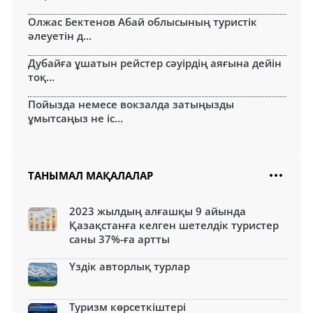
Олжас Бектенов Абай облысының туристік
әлеуетін д...
Дубайға ұшатын рейстер сәуірдің аяғына дейін
тоқ...
Пойызда немесе вокзалда затыңызды
ұмытсаңыз не іс...
ТАНЫМАЛ МАҚАЛАЛАР
2023 жылдың алғашқы 9 айында
Қазақстанға келген шетелдік туристер
саны 37%-ға артты
Үздік авторлық турлар
Туризм көрсеткіштері