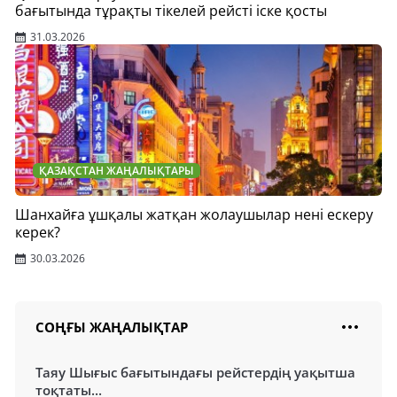
бағытында тұрақты тікелей рейсті іске қосты
31.03.2026
ҚАЗАҚСТАН ЖАҢАЛЫҚТАРЫ
Шанхайға ұшқалы жатқан жолаушылар нені ескеру
керек?
30.03.2026
СОҢҒЫ ЖАҢАЛЫҚТАР
Таяу Шығыс бағытындағы рейстердің уақытша
тоқтаты...