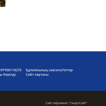
6VPY00118275
Құпиялылық саясаты
Тегтер
ы берілді.
Сайт картасы
Сайт әзірлемесі “
СмартСайт
”