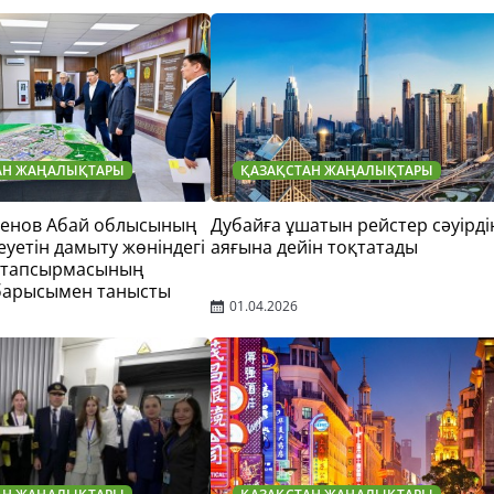
АН ЖАҢАЛЫҚТАРЫ
ҚАЗАҚСТАН ЖАҢАЛЫҚТАРЫ
тенов Абай облысының
Дубайға ұшатын рейстер сәуірді
еуетін дамыту жөніндегі
аяғына дейін тоқтатады
 тапсырмасының
барысымен танысты
01.04.2026