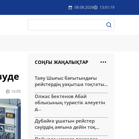
08.08.2026
13:01:19
СОҢҒЫ ЖАҢАЛЫҚТАР
зуде
Таяу Шығыс бағытындағы
рейстердің уақытша тоқтаты...
16:05
Олжас Бектенов Абай
облысының туристік әлеуетін
д...
Дубайға ұшатын рейстер
сәуірдің аяғына дейін тоқ...