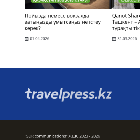
ҚАЗАҚСТАН ЖАҢАЛЫҚТАРЫ
ҚАЗАҚСТ
Пойызда немесе вокзалда
Qanot Shar
затыңызды ұмытсаңыз не істеу
Ташкент –
керек?
тұрақты тік
01.04.2026
31.03.2026
"SDR communications" ЖШС 2023 - 2026