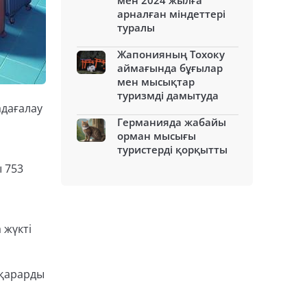
мен 2024 жылға
арналған міндеттері
туралы
Жапонияның Тохоку
аймағында бұғылар
мен мысықтар
туризмді дамытуда
адағалау
Германияда жабайы
орман мысығы
туристерді қорқытты
ы 753
 жүкті
 қарарды