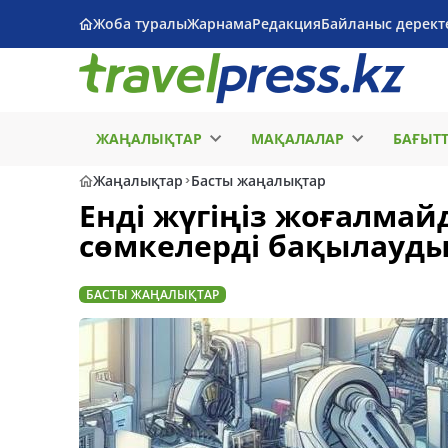
Жоба туралы
Жарнама
Редакция
Байланыс дерект
ЖАҢАЛЫҚТАР
МАҚАЛАЛАР
БАҒЫТ
Жаңалықтар
Басты жаңалықтар
Енді жүгіңіз жоғалма
сөмкелерді бақылауды
БАСТЫ ЖАҢАЛЫҚТАР