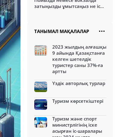
Пойызда немесе вокзалда
затыңызды ұмытсаңыз не іс...
ТАНЫМАЛ МАҚАЛАЛАР
2023 жылдың алғашқы
9 айында Қазақстанға
келген шетелдік
туристер саны 37%-ға
артты
Үздік авторлық турлар
Туризм көрсеткіштері
Туризм және спорт
министрлігінің іске
асырған іс-шаралары