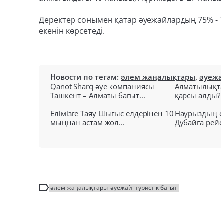
Деректер сонымен қатар әуежайлардың 75% - 7
екенін көрсетеді.
Новости по тегам:
әлем жаңалықтары
,
әуеж
Qanot Sharq әуе компаниясы
Алматылықт
Ташкент – Алматы бағыт...
қарсы алды?.
Елімізге Таяу Шығыс елдерінен 10
Наурыздың 
мыңнан астам жол...
Дубайға рейс
әлем жаңалықтары
әуежай
туристік бағыт