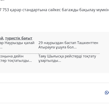
 753 қарар стандартына сәйкес багажды бақылау мүмкінд
ай
,
туристік бағыт
ар Наурызды қалай
29 наурыздан бастап Ташкенттен
..
Атырауға ұшуға бол...
соңына дейін
Таяу Шығысқа рейстерді тоқтату
тер тоқтатылды...
ұзартылды...