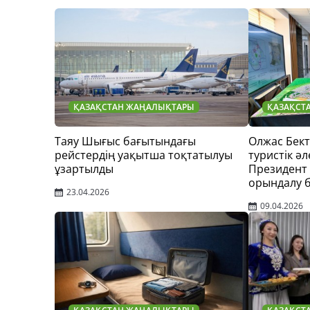
ҚАЗАҚСТАН ЖАҢАЛЫҚТАРЫ
ҚАЗАҚСТ
Таяу Шығыс бағытындағы
Олжас Бек
рейстердің уақытша тоқтатылуы
туристік әл
ұзартылды
Президент
орындалу 
23.04.2026
09.04.2026