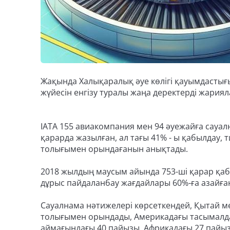
Жақында Халықаралық әуе көлігі қауымдастығ
жүйесін енгізу туралы жаңа деректерді жариял
IATA 155 авиакомпания мен 94 әуежайға сауал
қарарда жазылған, ал тағы 41% - ы қабылдау, т
толығымен орындағанын анықтады.
2018 жылдың маусым айында 753-ші қарар қаб
дұрыс пайдаланбау жағдайлары 60%-ға азайға
Сауалнама нәтижелері көрсеткендей, Қытай м
толығымен орындады, Америкадағы тасымалд
аймағындағы 40 пайызы, Африкадағы 27 пайы