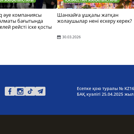
АН ЖАҢАЛЫҚТАРЫ
ҚАЗАҚСТАН ЖАҢАЛЫҚТАРЫ
q әуе компаниясы
Шанхайға ұшқалы жатқан
 Алматы бағытында
жолаушылар нені ескеру керек?
елей рейсті іске қосты
30.03.2026
Есепке қою туралы № KZ1
БАҚ куәлігі 25.04.2025 жыл