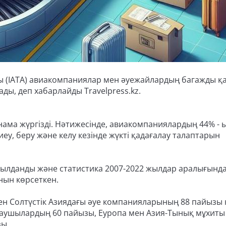
ы (IATA) авиакомпаниялар мен әуежайлардың багажды қ
ады, деп хабарлайды Travelpress.kz.
нама жүргізді. Нәтижесінде, авиакомпаниялардың 44% - 
иеу, беру және келу кезінде жүкті қадағалау талаптарын
ылданды және статистика 2007-2022 жылдар аралығында
нын көрсеткен.
ен Солтүстік Азиядағы әуе компанияларының 88 пайызы
аушылардың 60 пайызы, Еуропа мен Азия-Тынық мұхиты
зы.