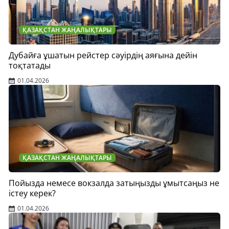
ҚАЗАҚСТАН ЖАҢАЛЫҚТАРЫ
Дубайға ұшатын рейстер сәуірдің аяғына дейін
тоқтатады
01.04.2026
ҚАЗАҚСТАН ЖАҢАЛЫҚТАРЫ
Пойызда немесе вокзалда затыңызды ұмытсаңыз не
істеу керек?
01.04.2026