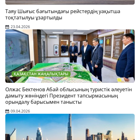
Таяу Шығыс бағытындағы рейстердің уақытша
тоқтатылуы ұзартылды
23.04.2026
ҚАЗАҚСТАН ЖАҢАЛЫҚТАРЫ
Олжас Бектенов Абай облысының туристік әлеуетін
дамыту жөніндегі Президент тапсырмасының
орындалу барысымен танысты
09.04.2026