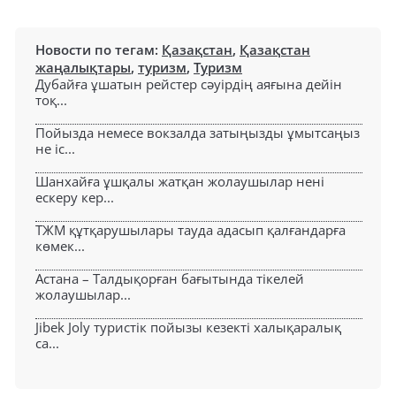
Новости по тегам:
Қазақстан
,
Қазақстан
жаңалықтары
,
туризм
,
Туризм
Дубайға ұшатын рейстер сәуірдің аяғына дейін
тоқ...
Пойызда немесе вокзалда затыңызды ұмытсаңыз
не іс...
Шанхайға ұшқалы жатқан жолаушылар нені
ескеру кер...
ТЖМ құтқарушылары тауда адасып қалғандарға
көмек...
Астана – Талдықорған бағытында тікелей
жолаушылар...
Jibek Joly туристік пойызы кезекті халықаралық
са...