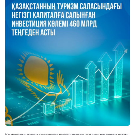
Қазақстанның туризм саласындағы негізгі капиталға салынған инвестиция көлемі