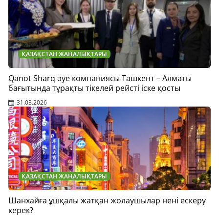
ҚАЗАҚСТАН ЖАҢАЛЫҚТАРЫ
Qanot Sharq әуе компаниясы Ташкент – Алматы
бағытында тұрақты тікелей рейсті іске қосты
31.03.2026
ҚАЗАҚСТАН ЖАҢАЛЫҚТАРЫ
Шанхайға ұшқалы жатқан жолаушылар нені ескеру
керек?