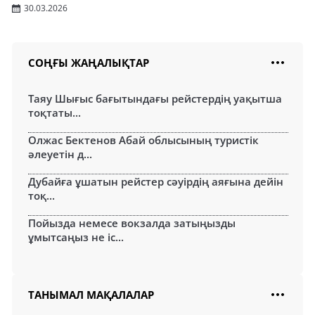
30.03.2026
СОҢҒЫ ЖАҢАЛЫҚТАР
Таяу Шығыс бағытындағы рейстердің уақытша
тоқтаты...
Олжас Бектенов Абай облысының туристік
әлеуетін д...
Дубайға ұшатын рейстер сәуірдің аяғына дейін
тоқ...
Пойызда немесе вокзалда затыңызды
ұмытсаңыз не іс...
ТАНЫМАЛ МАҚАЛАЛАР