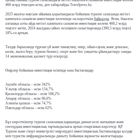
460 млрд теңгеден асты, деп хабарлайды Travelpress.kz.
2025 жылғы маусым айының қорытындысы бойынша туризм саласында негізгі
капиталға салынған инвестиция көлемінде оң көрсеткіш
байқалды
. Яғни, биылғы
алғашқы алты айда негізгі капиталға салынған инвестиция көлемі 460,2 млрд
теңгеге жетіп, 2024 жылдың сәйкес кезеңімен салыстырғанда (390,5 млрд теңге)
18%-ға артқан.
Талдау барысында тұрғын үй және тамақтану, өнер, ойын-сауық және демалыс,
көлік, жалға беру, туризм бизнесі, спорт және бос уақытты ұйымдастыру сынды
14 экономикалық қызмет түрі ескерілді.
Өңірлер бойынша инвестиция өсімінде көш бастағандар:
Ақтөбе облысы – өсім 342%
Ұлытау облысы – өсім 154,7%
Қызылорда облысы – өсім 106,2%
Атырау облысы – өсім 96,6%
Алматы қаласы – өсім 74,7%
Павлодар облысы – өсім 62%
Бұл көрсеткіштер туризм саласының қарқынды дамып келе жатқанын және
сектордың инвестициялық тартымдылығы артып отырғанын көрсетеді. ҚР
Туризм және спорт министрлігі өңірлердегі инвестициялық бастамаларды қолдау
мен туристік инфрақұрылымды дамыту бойынша жұмысты жалғастырады.