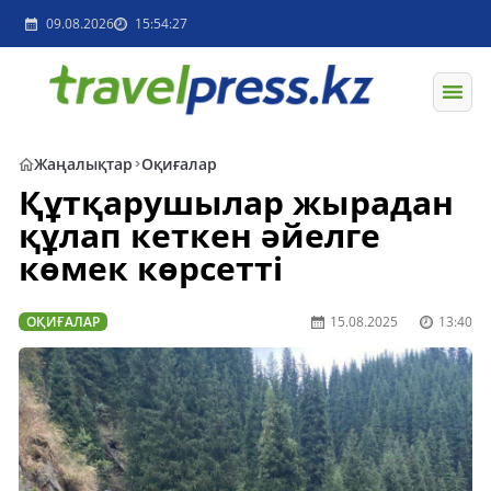
09.08.2026
15:54:27
Жаңалықтар
Оқиғалар
Құтқарушылар жырадан
құлап кеткен әйелге
көмек көрсетті
ОҚИҒАЛАР
15.08.2025
13:40