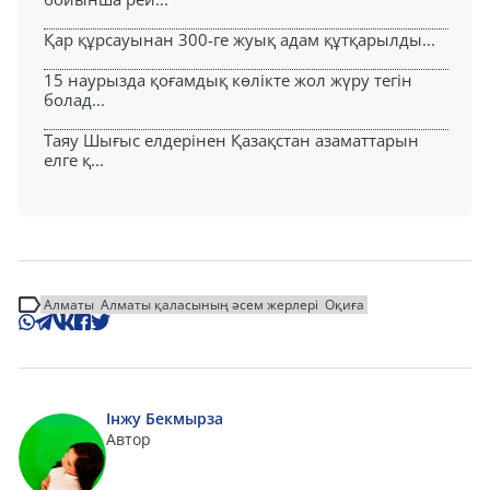
Қар құрсауынан 300-ге жуық адам құтқарылды...
15 наурызда қоғамдық көлікте жол жүру тегін
болад...
Таяу Шығыс елдерінен Қазақстан азаматтарын
елге қ...
Алматы
Алматы қаласының әсем жерлері
Оқиға
Інжу Бекмырза
Автор