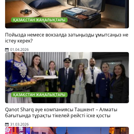
ҚАЗАҚСТАН ЖАҢАЛЫҚТАРЫ
Пойызда немесе вокзалда затыңызды ұмытсаңыз не
істеу керек?
01.04.2026
ҚАЗАҚСТАН ЖАҢАЛЫҚТАРЫ
Qanot Sharq әуе компаниясы Ташкент – Алматы
бағытында тұрақты тікелей рейсті іске қосты
31.03.2026