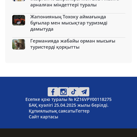
арналған міндеттері туралы
Жапонияның Тохоку аймағында
бұғылар мен мысықтар туризмді
дамытуда
Германияда жабайы орман мысығы
туристерді қорқытты
Есепке қою туралы № KZ16VPY00118275
БАҚ куәлігі 25.04.2025 жылы берілді.
Құпиялылық саясаты
Тегтер
Сайт картасы