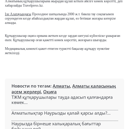
Алматының құтқарушыларына жырадан құлап кеткен әйелге көмек көрсетті, деп
хабарлайды Travelpress.kz.
Іле Алатауындағы
Проходное шатқалында 2000 ж.т. бикеш тау соқпағымен
серуендеген кезде абайсыздықтан жардан құлап, өз бетінше жоғары көтеріле
алмады.
Құтқарушылар оқиға орнына жеткен кезде зардап шегуші күйзеліске ұшыраған
екен. Құтқарушылар оған қажетті көмек көрсетіп, жоғарыға шығарды.
Медициналық көмекті қажет етпеген туристті бақылау-құтқару пунктіне
жеткізілді.
Новости по тегам:
Алматы
,
Алматы қаласының
әсем жерлері
,
Оқиға
ТЖМ құтқарушылары тауда адасып қалғандарға
көмек...
Алматылықтар Наурызды қалай қарсы алды?...
Наурызда бірнеше халықаралық бағыттар
бойынша рей...