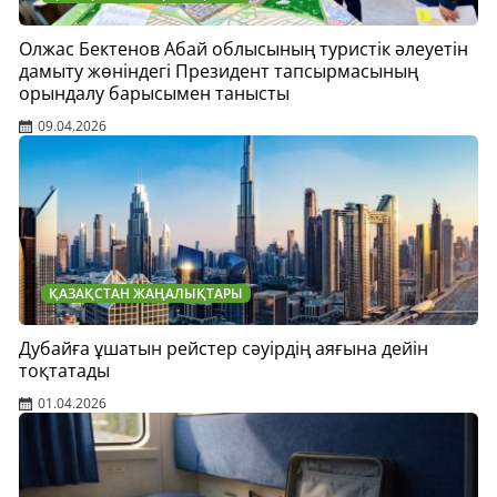
Олжас Бектенов Абай облысының туристік әлеуетін
дамыту жөніндегі Президент тапсырмасының
орындалу барысымен танысты
09.04.2026
ҚАЗАҚСТАН ЖАҢАЛЫҚТАРЫ
Дубайға ұшатын рейстер сәуірдің аяғына дейін
тоқтатады
01.04.2026