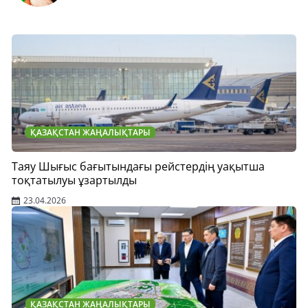
ҚАЗАҚСТАН ЖАҢАЛЫҚТАРЫ
Таяу Шығыс бағытындағы рейстердің уақытша
тоқтатылуы ұзартылды
23.04.2026
ҚАЗАҚСТАН ЖАҢАЛЫҚТАРЫ