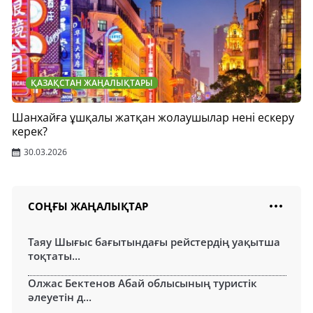
ҚАЗАҚСТАН ЖАҢАЛЫҚТАРЫ
Шанхайға ұшқалы жатқан жолаушылар нені ескеру
керек?
30.03.2026
СОҢҒЫ ЖАҢАЛЫҚТАР
Таяу Шығыс бағытындағы рейстердің уақытша
тоқтаты...
Олжас Бектенов Абай облысының туристік
әлеуетін д...