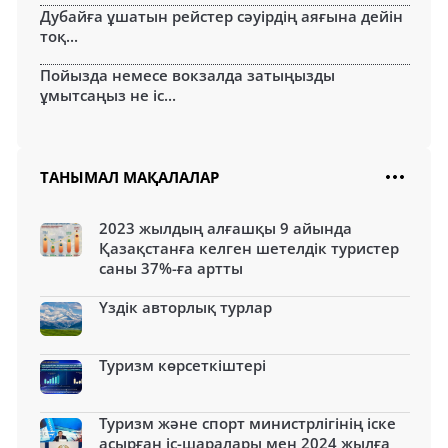
Дубайға ұшатын рейстер сәуірдің аяғына дейін
тоқ...
Пойызда немесе вокзалда затыңызды
ұмытсаңыз не іс...
ТАНЫМАЛ МАҚАЛАЛАР
2023 жылдың алғашқы 9 айында
Қазақстанға келген шетелдік туристер
саны 37%-ға артты
Үздік авторлық турлар
Туризм көрсеткіштері
Туризм және спорт министрлігінің іске
асырған іс-шаралары мен 2024 жылға