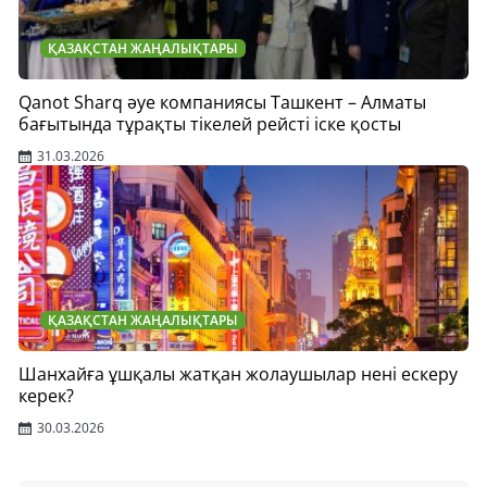
ҚАЗАҚСТАН ЖАҢАЛЫҚТАРЫ
Qanot Sharq әуе компаниясы Ташкент – Алматы
бағытында тұрақты тікелей рейсті іске қосты
31.03.2026
ҚАЗАҚСТАН ЖАҢАЛЫҚТАРЫ
Шанхайға ұшқалы жатқан жолаушылар нені ескеру
керек?
30.03.2026