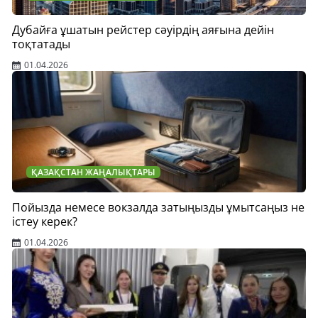
Дубайға ұшатын рейстер сәуірдің аяғына дейін
тоқтатады
01.04.2026
ҚАЗАҚСТАН ЖАҢАЛЫҚТАРЫ
Пойызда немесе вокзалда затыңызды ұмытсаңыз не
істеу керек?
01.04.2026