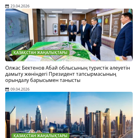
23.04.2026
ҚАЗАҚСТАН ЖАҢАЛЫҚТАРЫ
Олжас Бектенов Абай облысының туристік әлеуетін
дамыту жөніндегі Президент тапсырмасының
орындалу барысымен танысты
09.04.2026
ҚАЗАҚСТАН ЖАҢАЛЫҚТАРЫ