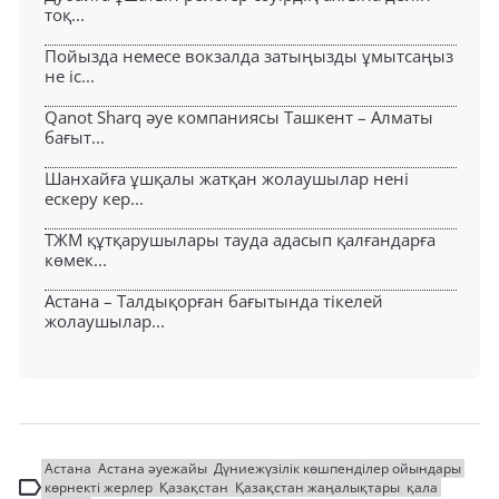
тоқ...
Пойызда немесе вокзалда затыңызды ұмытсаңыз
не іс...
Qanot Sharq әуе компаниясы Ташкент – Алматы
бағыт...
Шанхайға ұшқалы жатқан жолаушылар нені
ескеру кер...
ТЖМ құтқарушылары тауда адасып қалғандарға
көмек...
Астана – Талдықорған бағытында тікелей
жолаушылар...
Астана
Астана әуежайы
Дүниежүзілік көшпенділер ойындары
көрнекті жерлер
Қазақстан
Қазақстан жаңалықтары
қала