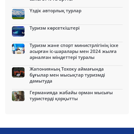
Үздік авторлық турлар
Туризм көрсеткіштері
Туризм және спорт министрлігінің іске
асырған іс-шаралары мен 2024 жылға
арналған міндеттері туралы
Жапонияның Тохоку аймағында
бұғылар мен мысықтар туризмді
дамытуда
Германияда жабайы орман мысығы
туристерді қорқытты