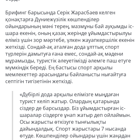
Брифинг барысында Серік Жарасбаев келген
қонақтарға Дүниежүзілік көшпенділер
ойындарының мәні терең, мазмұны бай ауқымды іс-
шара екенін, оның қазақ жерінде ұйымдастырылуы
еліміз үшін зор мәртебе, үлкен жауапкершілік екенін
жеткізді. Сондай-ақ аталған дода ұлттық спорт
түрлерін дамытуға ғана емес, сондай-ақ мәдени
мұрамызды, туристік әлеуетімізді әлемге паш етуге
мүмкіндік береді. Ең бастысы спорт арқылы
мемлекеттер арасындағы байланысты нығайтуға
септігін тигізетінін жеткізді.
«Дүбірлі дода арқылы елімізге мыңдаған
турист келіп жатыр. Олардың қатарында
сіздер де барсыздар. Біз ұйымдастырған іс-
шаралар сіздерге ұнап жатыр деп ойлаймын.
Осы жарысты өткізуге тынғылықты
дайындалдық. Спорт жарыстары 7 нысанда
өтуде. Көшпенділер ойындары үшін жаңадан