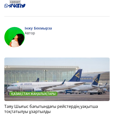
саяхат
Інжу Бекмырза
Автор
ҚАЗАҚСТАН ЖАҢАЛЫҚТАРЫ
Таяу Шығыс бағытындағы рейстердің уақытша
тоқтатылуы ұзартылды