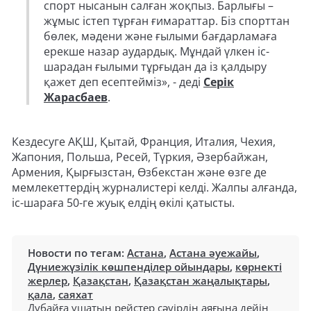
спорт нысанын салған жоқпыз. Барлығы –
жұмыс істеп тұрған ғимараттар. Біз спорттан
бөлек, мәдени және ғылыми бағдарламаға
ерекше назар аудардық. Мұндай үлкен іс-
шарадан ғылыми тұрғыдан да із қалдыру
қажет деп есептейміз», - деді
Серік
Жарасбаев
.
Кездесуге АҚШ, Қытай, Франция, Италия, Чехия,
Жапония, Польша, Ресей, Түркия, Әзербайжан,
Армения, Қырғызстан, Өзбекстан және өзге де
мемлекеттердің журналистері келді. Жалпы алғанда,
іс-шараға 50-ге жуық елдің өкілі қатысты.
Новости по тегам:
Астана
,
Астана әуежайы
,
Дүниежүзілік көшпенділер ойындары
,
көрнекті
жерлер
,
Қазақстан
,
Қазақстан жаңалықтары
,
қала
,
саяхат
Дубайға ұшатын рейстер сәуірдің аяғына дейін