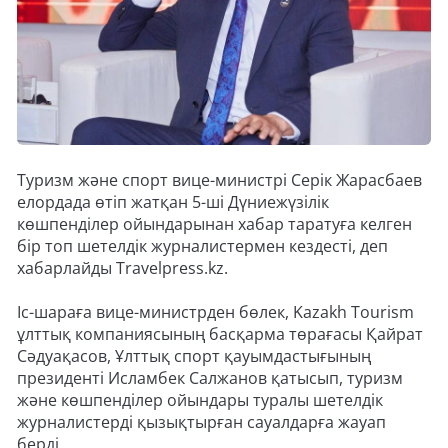
Туризм және спорт вице-министрі Серік Жарасбаев
елордада өтіп жатқан 5-ші Дүниежүзілік
көшпенділер ойындарынан хабар таратуға келген
бір топ шетелдік журналистермен кездесті, деп
хабарлайды Travelpress.kz.
Іс-шараға вице-министрден бөлек, Kazakh Tourism
ұлттық компаниясының басқарма төрағасы Қайрат
Сәдуақасов, Ұлттық спорт қауымдастығының
президенті Исламбек Салжанов қатысып, туризм
және көшпенділер ойындары туралы шетелдік
журналистерді қызықтырған сауалдарға жауап
берді.