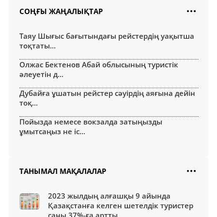
СОҢҒЫ ЖАҢАЛЫҚТАР
Таяу Шығыс бағытындағы рейстердің уақытша
тоқтаты...
Олжас Бектенов Абай облысының туристік
әлеуетін д...
Дубайға ұшатын рейстер сәуірдің аяғына дейін
тоқ...
Пойызда немесе вокзалда затыңызды
ұмытсаңыз не іс...
ТАНЫМАЛ МАҚАЛАЛАР
2023 жылдың алғашқы 9 айында
Қазақстанға келген шетелдік туристер
саны 37%-ға артты