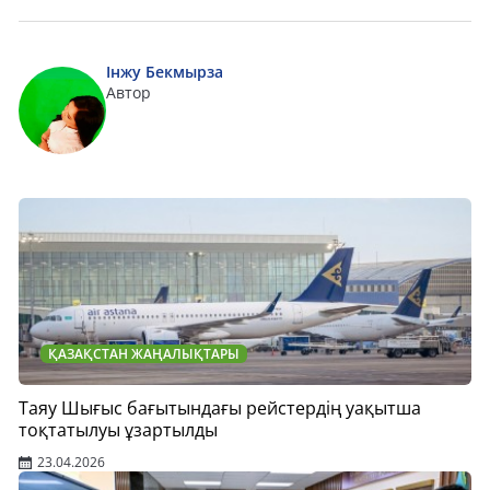
Інжу Бекмырза
Автор
ҚАЗАҚСТАН ЖАҢАЛЫҚТАРЫ
Таяу Шығыс бағытындағы рейстердің уақытша
тоқтатылуы ұзартылды
23.04.2026