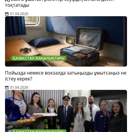
тоқтатады
01.04.2026
ҚАЗАҚСТАН ЖАҢАЛЫҚТАРЫ
Пойызда немесе вокзалда затыңызды ұмытсаңыз не
істеу керек?
01.04.2026
ҚАЗАҚСТАН ЖАҢАЛЫҚТАРЫ