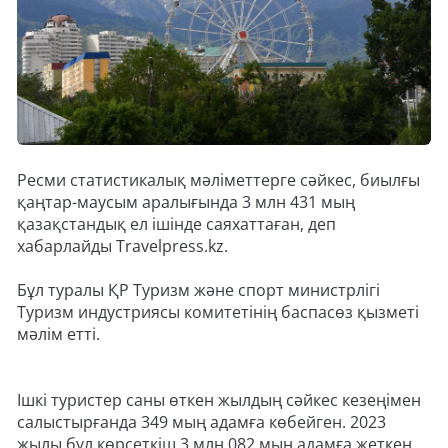
Ресми статистикалық мәліметтерге сәйкес, биылғы
қаңтар-маусым аралығында 3 млн 431 мың
қазақстандық ел ішінде саяхаттаған, деп
хабарлайды Travelpress.kz.
Бұл туралы ҚР Туризм және спорт министрлігі
Туризм индустриясы комитетінің баспасөз қызметі
мәлім етті.
Ішкі туристер саны өткен жылдың сәйкес кезеңімен
салыстырғанда 349 мың адамға көбейген. 2023
жылы бұл көрсеткіш 3 млн 082 мың адамға жеткен