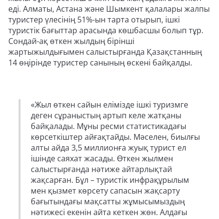
еді. Алматы, Астана және Шымкент қалалары жалпы
туристер үлесінің 51%-ын тарта отырып, ішкі
туристік бағыттар арасында көшбасшы болып тұр.
Сондай-ақ өткен жылдың бірінші
жартыжылдығымен салыстырғанда Қазақстанның
14 өңірінде туристер санының өскені байқалды.
«Жыл өткен сайын елімізде ішкі туризмге
деген сұраныстың артып келе жатқаны
байқалады. Мұны ресми статистикадағы
көрсеткіштер айғақтайды. Мәселен, биылғы
алты айда 3,5 миллионға жуық турист ел
ішінде саяхат жасады. Өткен жылмен
салыстырғанда нәтиже айтарлықтай
жақсарған. Бұл – туристік инфрақұрылым
мен қызмет көрсету сапасын жақсарту
бағытындағы мақсатты жұмысымыздың
нәтижесі екенін айта кеткен жөн. Алдағы