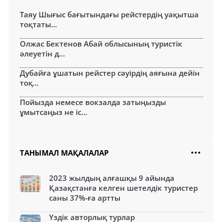
Таяу Шығыс бағытындағы рейстердің уақытша
тоқтаты...
Олжас Бектенов Абай облысының туристік
әлеуетін д...
Дубайға ұшатын рейстер сәуірдің аяғына дейін
тоқ...
Пойызда немесе вокзалда затыңызды
ұмытсаңыз не іс...
ТАНЫМАЛ МАҚАЛАЛАР
2023 жылдың алғашқы 9 айында
Қазақстанға келген шетелдік туристер
саны 37%-ға артты
Үздік авторлық турлар