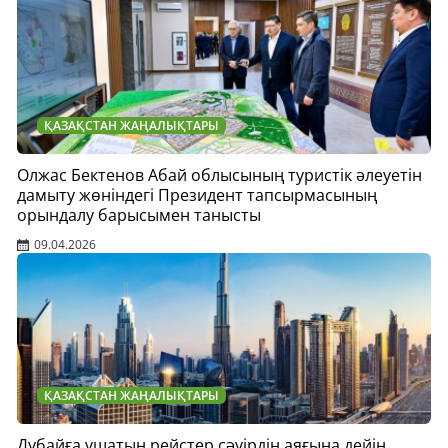
ҚАЗАҚСТАН ЖАҢАЛЫҚТАРЫ
Олжас Бектенов Абай облысының туристік әлеуетін
дамыту жөніндегі Президент тапсырмасының
орындалу барысымен танысты
09.04.2026
ҚАЗАҚСТАН ЖАҢАЛЫҚТАРЫ
Дубайға ұшатын рейстер сәуірдің аяғына дейін