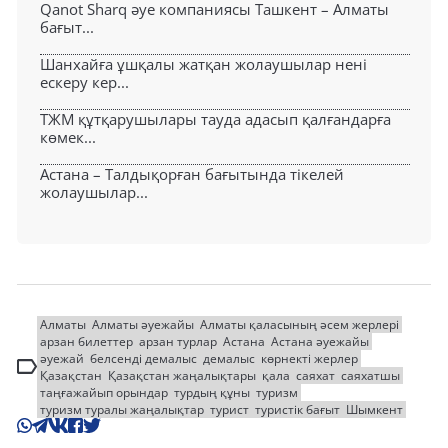
Qanot Sharq әуе компаниясы Ташкент – Алматы
бағыт...
Шанхайға ұшқалы жатқан жолаушылар нені
ескеру кер...
ТЖМ құтқарушылары тауда адасып қалғандарға
көмек...
Астана – Талдықорған бағытында тікелей
жолаушылар...
Алматы
Алматы әуежайы
Алматы қаласының әсем жерлері
арзан билеттер
арзан турлар
Астана
Астана әуежайы
әуежай
белсенді демалыс
демалыс
көрнекті жерлер
Қазақстан
Қазақстан жаңалықтары
қала
саяхат
саяхатшы
таңғажайып орындар
турдың құны
туризм
туризм туралы жаңалықтар
турист
туристік бағыт
Шымкент