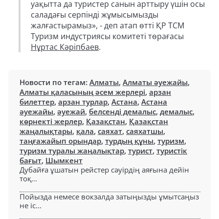
уақытта да туристер санын арттыру үшін осы
саладағы серпінді жұмысымызды
жалғастырамыз», - деп атап өтті ҚР ТСМ
Туризм индустриясы комитеті төрағасы
Нұртас Кәріпбаев
.
Новости по тегам:
Алматы
,
Алматы әуежайы
,
Алматы қаласының әсем жерлері
,
арзан
билеттер
,
арзан турлар
,
Астана
,
Астана
әуежайы
,
әуежай
,
белсенді демалыс
,
демалыс
,
көрнекті жерлер
,
Қазақстан
,
Қазақстан
жаңалықтары
,
қала
,
саяхат
,
саяхатшы
,
таңғажайып орындар
,
турдың құны
,
туризм
,
туризм туралы жаңалықтар
,
турист
,
туристік
бағыт
,
Шымкент
Дубайға ұшатын рейстер сәуірдің аяғына дейін
тоқ...
Пойызда немесе вокзалда затыңызды ұмытсаңыз
не іс...