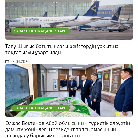
ҚАЗАҚСТАН ЖАҢАЛЫҚТАРЫ
Таяу Шығыс бағытындағы рейстердің уақытша
тоқтатылуы ұзартылды
23.04.2026
ҚАЗАҚСТАН ЖАҢАЛЫҚТАРЫ
Олжас Бектенов Абай облысының туристік әлеуетін
дамыту жөніндегі Президент тапсырмасының
орындалу барысымен танысты