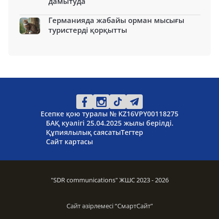
дамытуда
Германияда жабайы орман мысығы
туристерді қорқытты
Есепке қою туралы № KZ16VPY00118275
БАҚ куәлігі 25.04.2025 жылы берілді.
Құпиялылық саясаты
Тегтер
Сайт картасы
"SDR communications" ЖШС 2023 - 2026
Сайт әзірлемесі “
СмартСайт
”