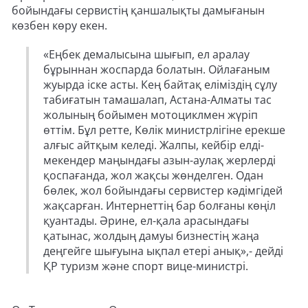
бойындағы сервистің қаншалықты дамығанын
көзбен көру екен.
«Еңбек демалысына шығып, ел аралау
бұрыннан жоспарда болатын. Ойлағаным
жуырда іске асты. Кең байтақ еліміздің сұлу
табиғатын тамашалап, Астана-Алматы тас
жолының бойымен мотоциклмен жүріп
өттім. Бұл ретте, Көлік министрлігіне ерекше
алғыс айтқым келеді. Жалпы, кейбір елді-
мекендер маңындағы азын-аулақ жерлерді
қоспағанда, жол жақсы жөнделген. Одан
бөлек, жол бойындағы сервистер кәдімгідей
жақсарған. Интернеттің бар болғаны көңіл
қуантады. Әрине, ел-қала арасындағы
қатынас, жолдың дамуы бизнестің жаңа
деңгейге шығуына ықпал етері анық»,- дейді
ҚР туризм және спорт вице-министрі.