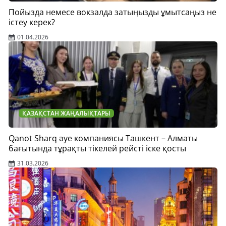
Пойызда немесе вокзалда затыңызды ұмытсаңыз не
істеу керек?
01.04.2026
ҚАЗАҚСТАН ЖАҢАЛЫҚТАРЫ
Qanot Sharq әуе компаниясы Ташкент – Алматы
бағытында тұрақты тікелей рейсті іске қосты
31.03.2026