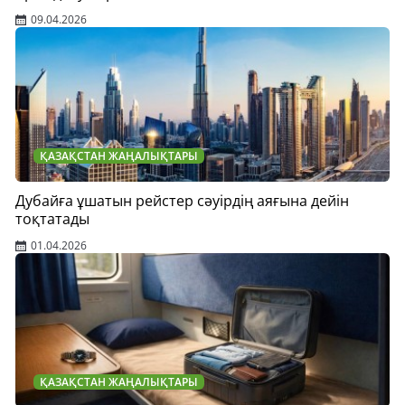
09.04.2026
ҚАЗАҚСТАН ЖАҢАЛЫҚТАРЫ
Дубайға ұшатын рейстер сәуірдің аяғына дейін
тоқтатады
01.04.2026
ҚАЗАҚСТАН ЖАҢАЛЫҚТАРЫ