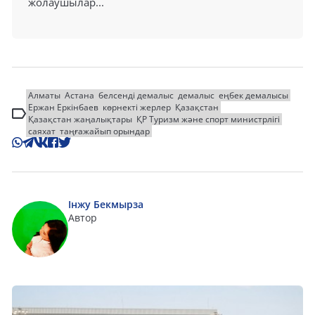
жолаушылар...
Алматы
Астана
белсенді демалыс
демалыс
еңбек демалысы
Ержан Еркінбаев
көрнекті жерлер
Қазақстан
Қазақстан жаңалықтары
ҚР Туризм және спорт министрлігі
саяхат
таңғажайып орындар
Інжу Бекмырза
Автор