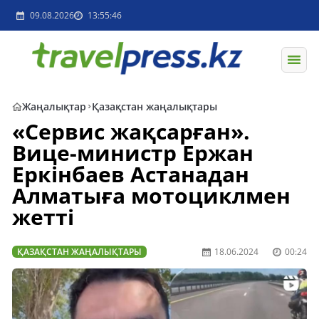
09.08.2026
13:55:46
Жаңалықтар
Қазақстан жаңалықтары
«Сервис жақсарған».
Вице-министр Ержан
Еркінбаев Астанадан
Алматыға мотоциклмен
жетті
ҚАЗАҚСТАН ЖАҢАЛЫҚТАРЫ
18.06.2024
00:24