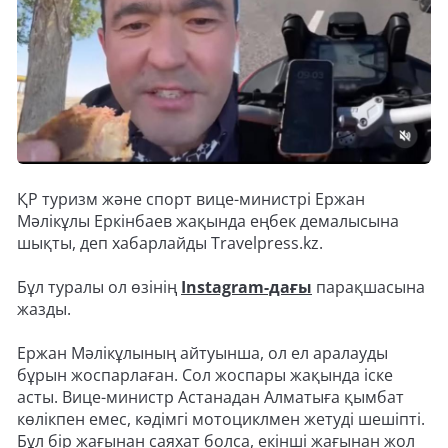
ҚР туризм және спорт вице-министрі Ержан
Мәлікұлы Еркінбаев жақында еңбек демалысына
шықты, деп хабарлайды Travelpress.kz.
Бұл туралы ол өзінің
Instagram-дағы
парақшасына
жазды.
Ержан Мәлікұлының айтуынша, ол ел аралауды
бұрын жоспарлаған. Сол жоспары жақында іске
асты. Вице-министр Астанадан Алматыға қымбат
көлікпен емес, кәдімгі мотоциклмен жетуді шешіпті.
Бұл бір жағынан саяхат болса, екінші жағынан жол