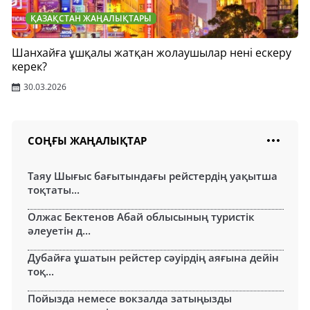
ҚАЗАҚСТАН ЖАҢАЛЫҚТАРЫ
Шанхайға ұшқалы жатқан жолаушылар нені ескеру
керек?
30.03.2026
СОҢҒЫ ЖАҢАЛЫҚТАР
Таяу Шығыс бағытындағы рейстердің уақытша
тоқтаты...
Олжас Бектенов Абай облысының туристік
әлеуетін д...
Дубайға ұшатын рейстер сәуірдің аяғына дейін
тоқ...
Пойызда немесе вокзалда затыңызды