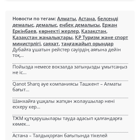
Новости по тегам:
Алматы
,
Астана
,
белсенді
демалыс
,
демалыс
,
еңбек демалысы
,
Ержан
Еркінбаев
,
көрнекті жерлер
,
Қазақстан
,
Қазақстан жаңалықтары
,
ҚР Туризм және спорт
министрлігі
,
саяхат
,
таңғажайып орындар
Дубайға ұшатын рейстер сәуірдің аяғына дейін
тоқ...
Пойызда немесе вокзалда затыңызды ұмытсаңыз
не іс...
Qanot Sharq әуе компаниясы Ташкент – Алматы
бағыт...
Шанхайға ұшқалы жатқан жолаушылар нені
ескеру кер...
ТЖМ құтқарушылары тауда адасып қалғандарға
көмек...
Астана – Талдықорған бағытында тікелей