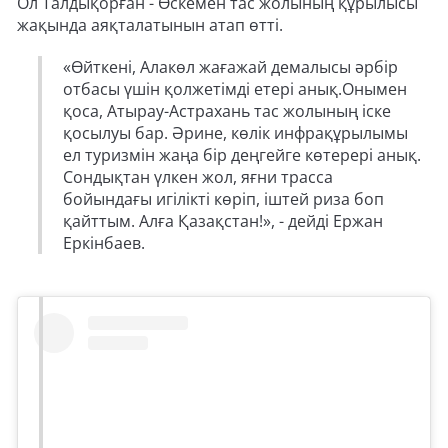
Ол Талдықорған - Өскемен тас жолының құрылысы
жақында аяқталатынын атап өтті.
«Өйткені, Алакөл жағажай демалысы әрбір
отбасы үшін қолжетімді етері анық.Онымен
қоса, Атырау-Астрахань тас жолының іске
қосылуы бар. Әрине, көлік инфрақұрылымы
ел туризмін жаңа бір деңгейге көтерері анық.
Сондықтан үлкен жол, яғни трасса
бойындағы игілікті көріп, іштей риза боп
қайттым. Алға Қазақстан!», - дейді Ержан
Еркінбаев.