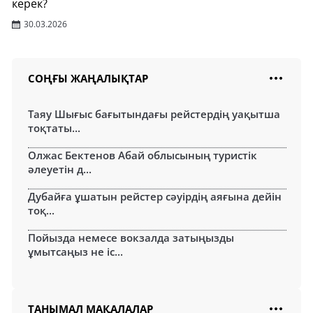
керек?
30.03.2026
СОҢҒЫ ЖАҢАЛЫҚТАР
Таяу Шығыс бағытындағы рейстердің уақытша
тоқтаты...
Олжас Бектенов Абай облысының туристік
әлеуетін д...
Дубайға ұшатын рейстер сәуірдің аяғына дейін
тоқ...
Пойызда немесе вокзалда затыңызды
ұмытсаңыз не іс...
ТАНЫМАЛ МАҚАЛАЛАР