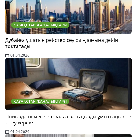
ҚАЗАҚСТАН ЖАҢАЛЫҚТАРЫ
Дубайға ұшатын рейстер сәуірдің аяғына дейін
тоқтатады
01.04.2026
ҚАЗАҚСТАН ЖАҢАЛЫҚТАРЫ
Пойызда немесе вокзалда затыңызды ұмытсаңыз не
істеу керек?
01.04.2026