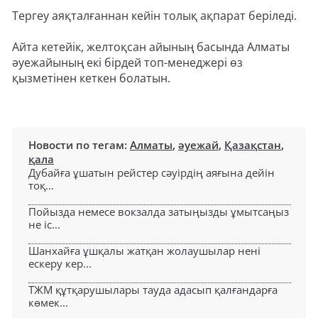
Тергеу аяқталғаннан кейін толық ақпарат беріледі.
Айта кетейік, желтоқсан айының басында Алматы
әуежайының екі бірдей топ-менеджері өз
қызметінен кеткен болатын.
Новости по тегам:
Алматы
,
әуежай
,
Қазақстан
,
қала
Дубайға ұшатын рейстер сәуірдің аяғына дейін
тоқ...
Пойызда немесе вокзалда затыңызды ұмытсаңыз
не іс...
Шанхайға ұшқалы жатқан жолаушылар нені
ескеру кер...
ТЖМ құтқарушылары тауда адасып қалғандарға
көмек...