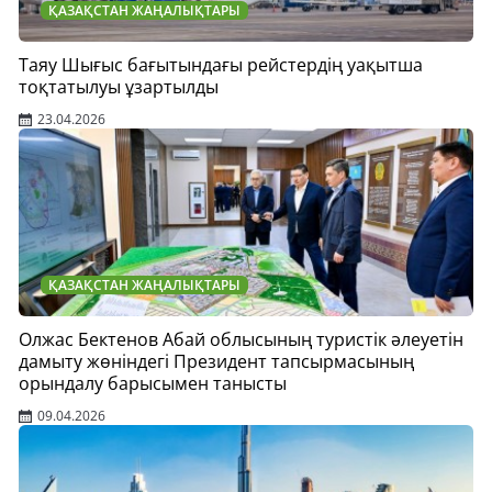
ҚАЗАҚСТАН ЖАҢАЛЫҚТАРЫ
Таяу Шығыс бағытындағы рейстердің уақытша
тоқтатылуы ұзартылды
23.04.2026
ҚАЗАҚСТАН ЖАҢАЛЫҚТАРЫ
Олжас Бектенов Абай облысының туристік әлеуетін
дамыту жөніндегі Президент тапсырмасының
орындалу барысымен танысты
09.04.2026