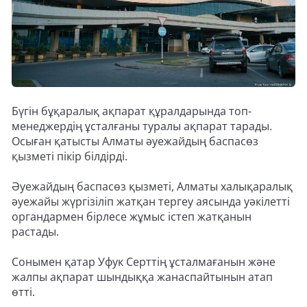
Бүгін бұқаралық ақпарат құралдарында топ-
менеджердің ұсталғаны туралы ақпарат тарады.
Осыған қатысты Алматы әуежайдың баспасөз
қызметі пікір білдірді.
Әуежайдың баспасөз қызметі, Алматы халықаралық
әуежайы жүргізіліп жатқан тергеу аясында уәкілетті
органдармен бірлесе жұмыс істеп жатқанын
растады.
Сонымен қатар Уфук Серттің ұсталмағанын және
жалпы ақпарат шындыққа жанаспайтынын атап
өтті.