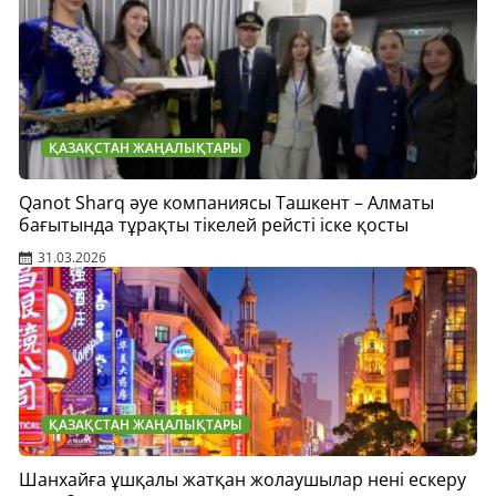
ҚАЗАҚСТАН ЖАҢАЛЫҚТАРЫ
Qanot Sharq әуе компаниясы Ташкент – Алматы
бағытында тұрақты тікелей рейсті іске қосты
31.03.2026
ҚАЗАҚСТАН ЖАҢАЛЫҚТАРЫ
Шанхайға ұшқалы жатқан жолаушылар нені ескеру