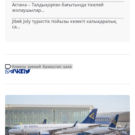
Астана – Талдықорған бағытында тікелей
жолаушылар...
Jibek Joly туристік пойызы кезекті халықаралық
са...
Алматы
әуежай
Қазақстан
қала