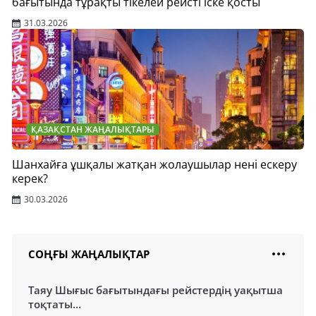
бағытында тұрақты тікелей рейсті іске қосты
31.03.2026
ҚАЗАҚСТАН ЖАҢАЛЫҚТАРЫ
Шанхайға ұшқалы жатқан жолаушылар нені ескеру
керек?
30.03.2026
СОҢҒЫ ЖАҢАЛЫҚТАР
Таяу Шығыс бағытындағы рейстердің уақытша
тоқтаты...