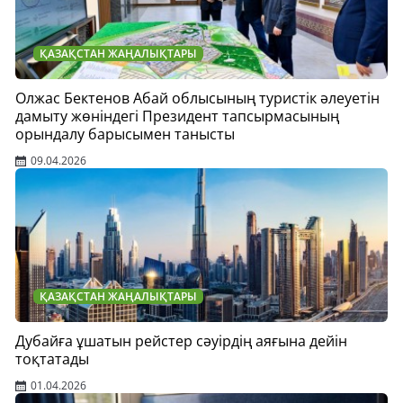
ҚАЗАҚСТАН ЖАҢАЛЫҚТАРЫ
Олжас Бектенов Абай облысының туристік әлеуетін
дамыту жөніндегі Президент тапсырмасының
орындалу барысымен танысты
09.04.2026
ҚАЗАҚСТАН ЖАҢАЛЫҚТАРЫ
Дубайға ұшатын рейстер сәуірдің аяғына дейін
тоқтатады
01.04.2026