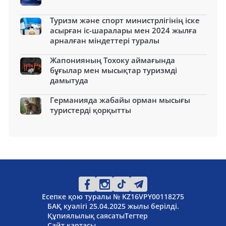
Туризм және спорт министрлігінің іске
асырған іс-шаралары мен 2024 жылға
арналған міндеттері туралы
Жапонияның Тохоку аймағында
бұғылар мен мысықтар туризмді
дамытуда
Германияда жабайы орман мысығы
туристерді қорқытты
Есепке қою туралы № KZ16VPY00118275
БАҚ куәлігі 25.04.2025 жылы берілді.
Құпиялылық саясаты
Тегтер
Сайт картасы