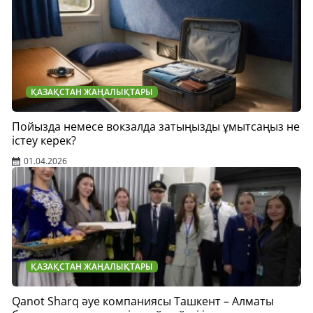
ҚАЗАҚСТАН ЖАҢАЛЫҚТАРЫ
Пойызда немесе вокзалда затыңызды ұмытсаңыз не
істеу керек?
01.04.2026
ҚАЗАҚСТАН ЖАҢАЛЫҚТАРЫ
Qanot Sharq әуе компаниясы Ташкент – Алматы