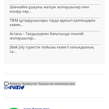
Шанхайға ұшқалы жатқан жолаушылар нені
ескеру кер...
ТЖМ құтқарушылары тауда адасып қалғандарға
көмек...
Астана – Талдықорған бағытында тікелей
жолаушылар...
Jibek Joly туристік пойызы кезекті халықаралық
са...
Алматы
Қазақстан
Қазақстан жаңалықтары
Інжу Бекмырза