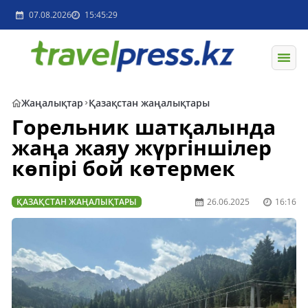
07.08.2026
15:45:29
Жаңалықтар
Қазақстан жаңалықтары
Горельник шатқалында
жаңа жаяу жүргіншілер
көпірі бой көтермек
ҚАЗАҚСТАН ЖАҢАЛЫҚТАРЫ
26.06.2025
16:16