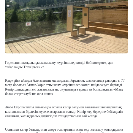
Горельник шатқалында жаңа жаяу жүргіншілер көпірі бой көтермек, деп
хабарлайды Travelpress.kz.
Қыркүйек айында Алматының маңындағы Горельник шатқалында ұзындығы 77
метр болатын Arman-köpir атты жаяу жүргіншілер көпірі пайдалануға беріледі.
Көпір шатқалдың екі жағын жалғап, оқушыларға арналған болашақтағы «Мың
бала» спорт клубына жол ашпақ.
Жоба Еуропа таулы аймағында аспалы көпір салумен танылған швейцариялық
компаниямен бірлесіп жүзеге асырылып жатыр. Көпір жер бедеріне бейімделіп
салынған, халықаралық қауіпсіздік стандарттарына сай келеді.
Сонымен қатар балалар мен спорт топтарының және оқу-жаттығу жиындарына