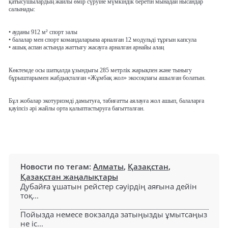
қатысушылардың жайлы өмір сүруіне мүмкіндік беретін мынадай нысандар
салынады:
• ауданы 912 м² спорт залы
• балалар мен спорт командаларына арналған 12 модульді тұрғын капсула
• ашық аспан астында жаттығу жасауға арналған арнайы алаң
Көктемде осы шатқалда ұзындығы 285 метрлік жарықпен және тынығу
бұрыштарымен жабдықталған «Жұмбақ жол» экосоқпағы ашылған болатын.
Бұл жобалар экотуризмді дамытуға, табиғатты аялауға жол ашып, балаларға
қауіпсіз әрі жайлы орта қалыптастыруға бағытталған.
Новости по тегам:
Алматы
,
Қазақстан
,
Қазақстан жаңалықтары
Дубайға ұшатын рейстер сәуірдің аяғына дейін
тоқ...
Пойызда немесе вокзалда затыңызды ұмытсаңыз
не іс...