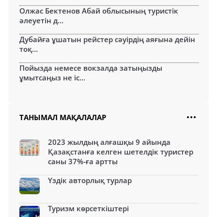
Олжас Бектенов Абай облысының туристік
әлеуетін д...
Дубайға ұшатын рейстер сәуірдің аяғына дейін
тоқ...
Пойызда немесе вокзалда затыңызды
ұмытсаңыз не іс...
ТАНЫМАЛ МАҚАЛАЛАР
2023 жылдың алғашқы 9 айында
Қазақстанға келген шетелдік туристер
саны 37%-ға артты
Үздік авторлық турлар
Туризм көрсеткіштері