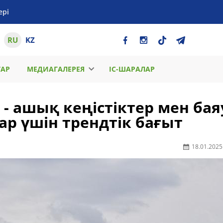
ері
RU
KZ
ТАР
МЕДИАГАЛЕРЕЯ
ІС-ШАРАЛАР
н - ашық кеңістіктер мен бая
р үшін трендтік бағыт
18.01.2025