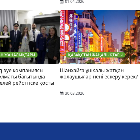
01.04.2026
АН ЖАҢАЛЫҚТАРЫ
ҚАЗАҚСТАН ЖАҢАЛЫҚТАРЫ
q әуе компаниясы
Шанхайға ұшқалы жатқан
 Алматы бағытында
жолаушылар нені ескеру керек?
елей рейсті іске қосты
30.03.2026