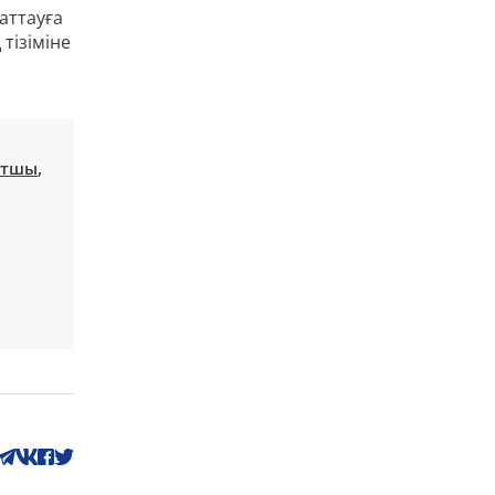
аттауға
тізіміне
атшы
,