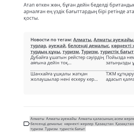
Атап өткен жөн, бұған дейін беделді британд
арналған ең үздік бағыттардың бірі ретінде 
қосты.
Новости по тегам:
Алматы
,
Алматы әуежайы
турлар
,
әуежай
,
белсенді демалыс
,
көрнекті
турдың құны
,
туризм
,
Туризм
,
туристік бағыт
Дубайға ұшатын рейстер сәуірдің
Пойызда нем
аяғына дейін тоқ...
затыңызды ұм
Шанхайға ұшқалы жатқан
ТЖМ құтқар
жолаушылар нені ескеру кер...
адасып қалға
Алматы
Алматы әуежайы
Алматы қаласының әсем жерле
белсенді демалыс
көрнекті жерлер
Қазақстан
Қазақста
туризм
Туризм
туристік бағыт