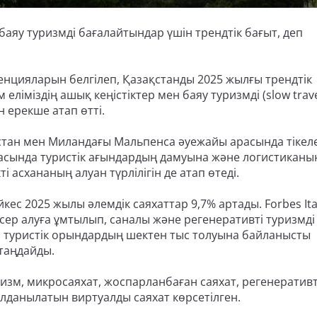
н баяу туризмді бағалайтындар үшін трендтік бағыт, деп
нденцияларын белгілеп, Қазақстанды 2025 жылғы трендтік
ліміздің ашық кеңістіктер мен баяу туризмді (slow trave
 ерекше атап өтті.
тан мен Миландағы Мальпенса әуежайы арасында тікел
расында туристік ағындардың дамуына және логистиканы
і асхананың алуан түрлілігін де атап өтеді.
ес 2025 жылы әлемдік саяхаттар 9,7% артады. Forbes Ita
ер алуға ұмтылып, саналы және регенеративті туризмді
 туристік орындардың шектен тыс толуына байланысты
 таңдайды.
уризм, микросаяхат, жоспарланбаған саяхат, регенератив
олданылатын виртуалды саяхат көрсетілген.