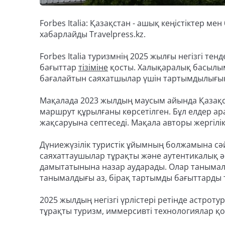
Forbes Italia: Қазақстан - ашық кеңістіктер ме
хабарлайды Travelpress.kz.
Forbes Italia туризмнің 2025 жылғы негізгі те
бағыттар
тізіміне
қосты. Халықаралық басылым е
бағалайтын саяхатшылар үшін тартымдылығын
Мақалада 2023 жылдың маусым айында Қазақс
маршрут құрылғаны көрсетілген. Бұл елдер а
жақсаруына септеседі. Мақала авторы жергілікт
Дүниежүзілік туристік ұйымның болжамына сәйк
саяхаттаушылар тұрақты және аутентикалық әс
дамытатынына назар аударады. Олар танымал
танымалдығы аз, бірақ тартымды бағыттарды
2025 жылдың негізгі үрлістері ретінде астрот
тұрақты туризм, иммерсивті технологиялар қ