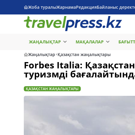
Жоба туралы
Жарнама
Редакция
Байланыс дерект
ЖАҢАЛЫҚТАР
МАҚАЛАЛАР
БАҒЫТ
Жаңалықтар
Қазақстан жаңалықтары
Forbes Italia: Қазақста
туризмді бағалайтында
ҚАЗАҚСТАН ЖАҢАЛЫҚТАРЫ