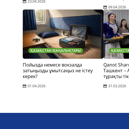
23.04.2026
09.04.2026
ҚАЗАҚСТАН ЖАҢАЛЫҚТАРЫ
ҚАЗАҚСТ
Пойызда немесе вокзалда
Qanot Shar
затыңызды ұмытсаңыз не істеу
Ташкент –
керек?
тұрақты тік
01.04.2026
31.03.2026