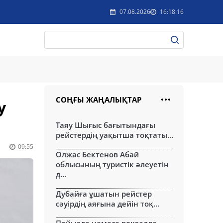
07.08.2026
16:18:16
СОҢҒЫ ЖАҢАЛЫҚТАР
у
Таяу Шығыс бағытындағы
рейстердің уақытша тоқтаты...
09:55
Олжас Бектенов Абай
облысының туристік әлеуетін
д...
Дубайға ұшатын рейстер
сәуірдің аяғына дейін тоқ...