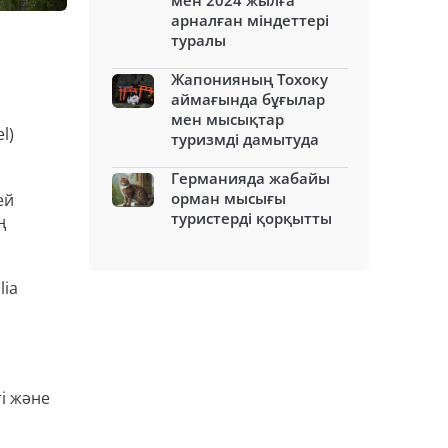
мен 2024 жылға
арналған міндеттері
туралы
Жапонияның Тохоку
аймағында бұғылар
мен мысықтар
l)
туризмді дамытуда
Германияда жабайы
орман мысығы
ей
туристерді қорқытты
ң
lia
ті және