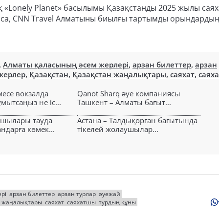
ық «Lonely Planet» басылымы Қазақстанды 2025 жылы саях
атаса, CNN Travel Алматыны биылғы тартымды орындардың 
,
Алматы қаласының әсем жерлері
,
арзан билеттер
,
арзан
 жерлер
,
Қазақстан
,
Қазақстан жаңалықтары
,
саяхат
,
саях
есе вокзалда
Qanot Sharq әуе компаниясы
ытсаңыз не іс...
Ташкент – Алматы бағыт...
ушылары тауда
Астана – Талдықорған бағытында
ндарға көмек...
тікелей жолаушылар...
рі
арзан билеттер
арзан турлар
әуежай
н жаңалықтары
саяхат
саяхатшы
турдың құны