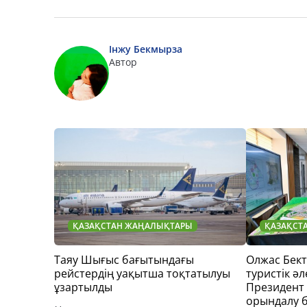
Інжу Бекмырза
Автор
ҚАЗАҚСТАН ЖАҢАЛЫҚТАРЫ
ҚАЗАҚСТ
Таяу Шығыс бағытындағы
Олжас Бек
рейстердің уақытша тоқтатылуы
туристік әл
ұзартылды
Президент
орындалу 