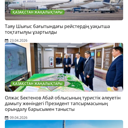
ҚАЗАҚСТАН ЖАҢАЛЫҚТАРЫ
Таяу Шығыс бағытындағы рейстердің уақытша
тоқтатылуы ұзартылды
23.04.2026
ҚАЗАҚСТАН ЖАҢАЛЫҚТАРЫ
Олжас Бектенов Абай облысының туристік әлеуетін
дамыту жөніндегі Президент тапсырмасының
орындалу барысымен танысты
09.04.2026