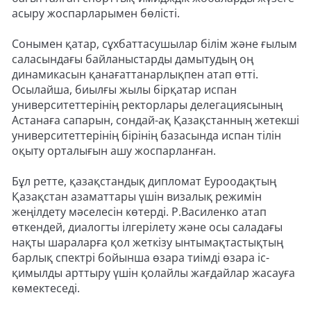
асыру жоспарларымен бөлісті.
Сонымен қатар, сұхбаттасушылар білім және ғылым
саласындағы байланыстарды дамытудың оң
динамикасын қанағаттанарлықпен атап өтті.
Осылайша, биылғы жылы бірқатар испан
университеттерінің ректорлары делегациясының
Астанаға сапарын, сондай-ақ Қазақстанның жетекші
университеттерінің бірінің базасында испан тілін
оқыту орталығын ашу жоспарланған.
Бұл ретте, қазақстандық дипломат Еуроодақтың
Қазақстан азаматтары үшін визалық режимін
жеңілдету мәселесін көтерді. Р.Василенко атап
өткендей, диалогты ілгерілету және осы саладағы
нақты шараларға қол жеткізу ынтымақтастықтың
барлық спектрі бойынша өзара тиімді өзара іс-
қимылды арттыру үшін қолайлы жағдайлар жасауға
көмектеседі.