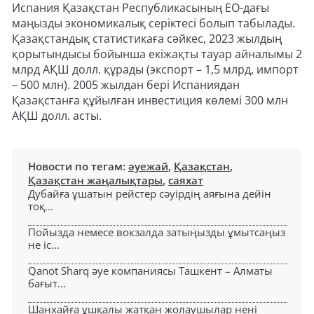
Испания Қазақстан Республикасының ЕО-дағы
маңызды экономикалық серіктесі болып табылады.
Қазақстандық статистикаға сәйкес, 2023 жылдың
қорытындысы бойынша екіжақты тауар айналымы 2
млрд АҚШ долл. құрады (экспорт – 1,5 млрд, импорт
– 500 млн). 2005 жылдан бері Испаниядан
Қазақстанға құйылған инвестиция көлемі 300 млн
АҚШ долл. асты.
Новости по тегам:
әуежай
,
Қазақстан
,
Қазақстан жаңалықтары
,
саяхат
Дубайға ұшатын рейстер сәуірдің аяғына дейін
тоқ...
Пойызда немесе вокзалда затыңызды ұмытсаңыз
не іс...
Qanot Sharq әуе компаниясы Ташкент – Алматы
бағыт...
Шанхайға ұшқалы жатқан жолаушылар нені