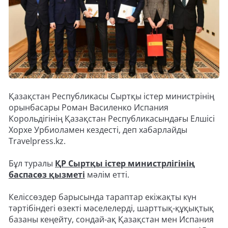
Қазақстан Республикасы Сыртқы істер министрінің
орынбасары Роман Василенко Испания
Корольдігінің Қазақстан Республикасындағы Елшісі
Хорхе Урбиоламен кездесті, деп хабарлайды
Travelpress.kz.
Бұл туралы
ҚР Сыртқы істер министрлігінің
баспасөз қызметі
мәлім етті.
Келіссөздер барысында тараптар екіжақты күн
тәртібіндегі өзекті мәселелерді, шарттық-құқықтық
базаны кеңейту, сондай-ақ Қазақстан мен Испания