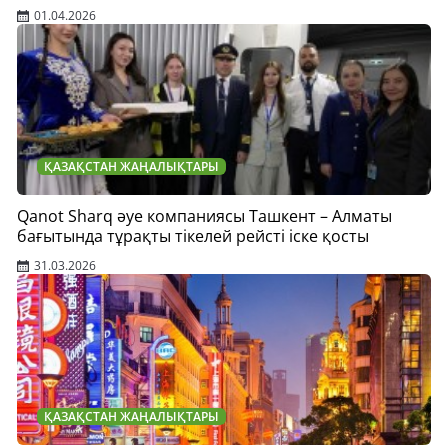
01.04.2026
ҚАЗАҚСТАН ЖАҢАЛЫҚТАРЫ
Qanot Sharq әуе компаниясы Ташкент – Алматы
бағытында тұрақты тікелей рейсті іске қосты
31.03.2026
ҚАЗАҚСТАН ЖАҢАЛЫҚТАРЫ