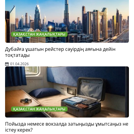
ҚАЗАҚСТАН ЖАҢАЛЫҚТАРЫ
Дубайға ұшатын рейстер сәуірдің аяғына дейін
тоқтатады
01.04.2026
ҚАЗАҚСТАН ЖАҢАЛЫҚТАРЫ
Пойызда немесе вокзалда затыңызды ұмытсаңыз не
істеу керек?