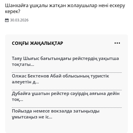
Шанхайға ұшқалы жатқан жолаушылар нені ескеру
керек?
30.03.2026
СОҢҒЫ ЖАҢАЛЫҚТАР
Таяу Шығыс бағытындағы рейстердің уақытша
тоқтаты...
Олжас Бектенов Абай облысының туристік
әлеуетін д...
Дубайға ұшатын рейстер сәуірдің аяғына дейін
тоқ...
Пойызда немесе вокзалда затыңызды
ұмытсаңыз не іс...