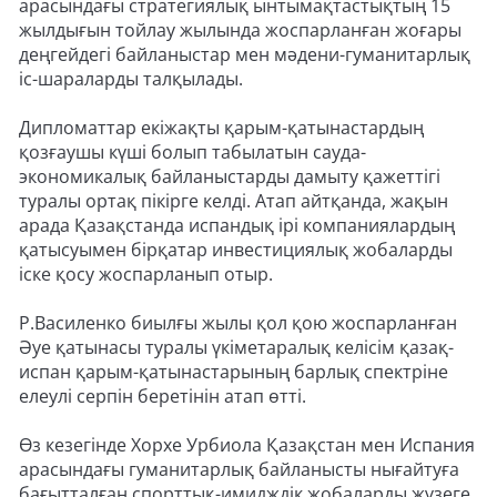
арасындағы стратегиялық ынтымақтастықтың 15
жылдығын тойлау жылында жоспарланған жоғары
деңгейдегі байланыстар мен мәдени-гуманитарлық
іс-шараларды талқылады.
Дипломаттар екіжақты қарым-қатынастардың
қозғаушы күші болып табылатын сауда-
экономикалық байланыстарды дамыту қажеттігі
туралы ортақ пікірге келді. Атап айтқанда, жақын
арада Қазақстанда испандық ірі компаниялардың
қатысуымен бірқатар инвестициялық жобаларды
іске қосу жоспарланып отыр.
Р.Василенко биылғы жылы қол қою жоспарланған
Әуе қатынасы туралы үкіметаралық келісім қазақ-
испан қарым-қатынастарының барлық спектріне
елеулі серпін беретінін атап өтті.
Өз кезегінде Хорхе Урбиола Қазақстан мен Испания
арасындағы гуманитарлық байланысты нығайтуға
бағытталған спорттық-имидждік жобаларды жүзеге