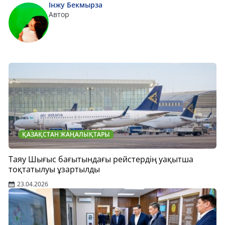
Інжу Бекмырза
Автор
ҚАЗАҚСТАН ЖАҢАЛЫҚТАРЫ
Таяу Шығыс бағытындағы рейстердің уақытша
тоқтатылуы ұзартылды
23.04.2026