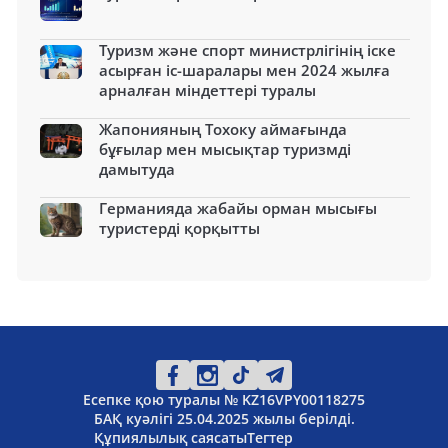
Туризм және спорт министрлігінің іске
асырған іс-шаралары мен 2024 жылға
арналған міндеттері туралы
Жапонияның Тохоку аймағында
бұғылар мен мысықтар туризмді
дамытуда
Германияда жабайы орман мысығы
туристерді қорқытты
Есепке қою туралы № KZ16VPY00118275
БАҚ куәлігі 25.04.2025 жылы берілді.
Құпиялылық саясаты
Тегтер