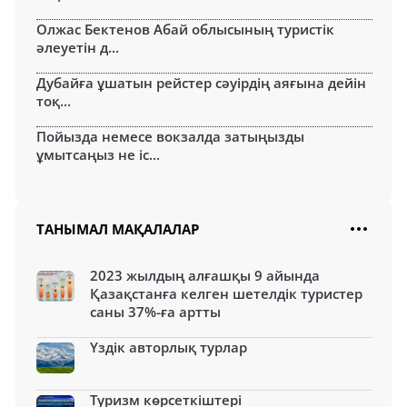
Олжас Бектенов Абай облысының туристік
әлеуетін д...
Дубайға ұшатын рейстер сәуірдің аяғына дейін
тоқ...
Пойызда немесе вокзалда затыңызды
ұмытсаңыз не іс...
ТАНЫМАЛ МАҚАЛАЛАР
2023 жылдың алғашқы 9 айында
Қазақстанға келген шетелдік туристер
саны 37%-ға артты
Үздік авторлық турлар
Туризм көрсеткіштері