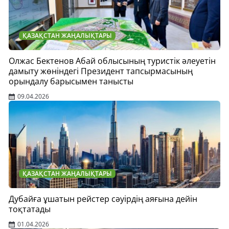
ҚАЗАҚСТАН ЖАҢАЛЫҚТАРЫ
Олжас Бектенов Абай облысының туристік әлеуетін
дамыту жөніндегі Президент тапсырмасының
орындалу барысымен танысты
09.04.2026
ҚАЗАҚСТАН ЖАҢАЛЫҚТАРЫ
Дубайға ұшатын рейстер сәуірдің аяғына дейін
тоқтатады
01.04.2026