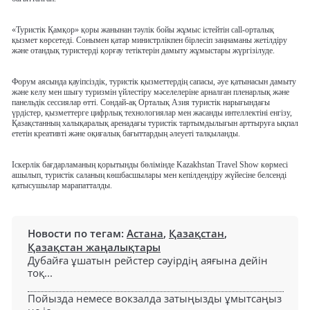
«Туристік Қамқор» қоры жанынан тәулік бойы жұмыс істейтін call-орталық
қызмет көрсетеді. Сонымен қатар министрлікпен бірлесіп заңнаманы жетілдіру
және отандық туристерді қорғау тетіктерін дамыту жұмыстары жүргізілуде.
Форум аясында қауіпсіздік, туристік қызметтердің сапасы, әуе қатынасын дамыту
және келу мен шығу туризмін үйлестіру мәселелеріне арналған пленарлық және
панельдік сессиялар өтті. Сондай-ақ Орталық Азия туристік нарығындағы
үрдістер, қызметтерге цифрлық технологиялар мен жасанды интеллектіні енгізу,
Қазақстанның халықаралық аренадағы туристік тартымдылығын арттыруға ықпал
ететін креативті және оқиғалық бағыттардың әлеуеті талқыланды.
Іскерлік бағдарламаның қорытынды бөлімінде Kazakhstan Travel Show көрмесі
ашылып, туристік саланың көшбасшылары мен кепілдендіру жүйесіне белсенді
қатысушылар марапатталды.
Новости по тегам:
Астана
,
Қазақстан
,
Қазақстан жаңалықтары
Дубайға ұшатын рейстер сәуірдің аяғына дейін
тоқ...
Пойызда немесе вокзалда затыңызды ұмытсаңыз