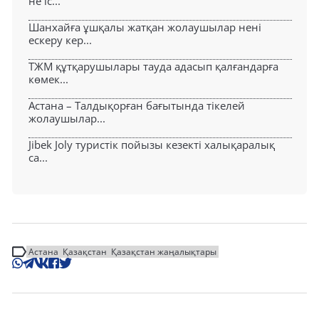
не іс...
Шанхайға ұшқалы жатқан жолаушылар нені
ескеру кер...
ТЖМ құтқарушылары тауда адасып қалғандарға
көмек...
Астана – Талдықорған бағытында тікелей
жолаушылар...
Jibek Joly туристік пойызы кезекті халықаралық
са...
Астана
Қазақстан
Қазақстан жаңалықтары