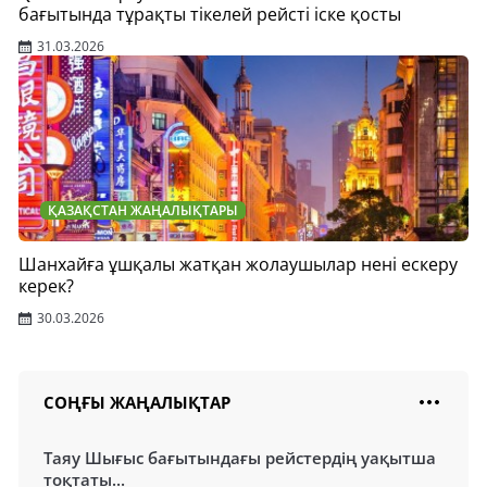
бағытында тұрақты тікелей рейсті іске қосты
31.03.2026
ҚАЗАҚСТАН ЖАҢАЛЫҚТАРЫ
Шанхайға ұшқалы жатқан жолаушылар нені ескеру
керек?
30.03.2026
СОҢҒЫ ЖАҢАЛЫҚТАР
Таяу Шығыс бағытындағы рейстердің уақытша
тоқтаты...