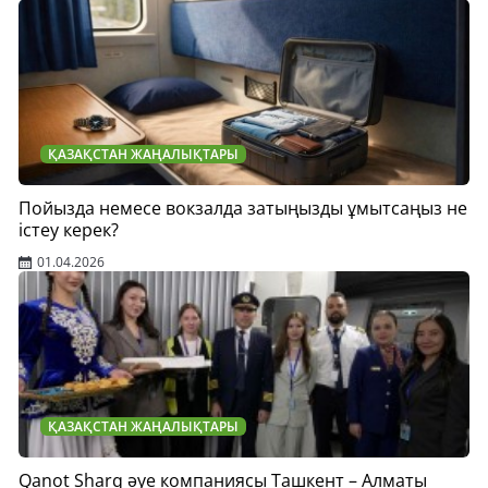
ҚАЗАҚСТАН ЖАҢАЛЫҚТАРЫ
Пойызда немесе вокзалда затыңызды ұмытсаңыз не
істеу керек?
01.04.2026
ҚАЗАҚСТАН ЖАҢАЛЫҚТАРЫ
Qanot Sharq әуе компаниясы Ташкент – Алматы