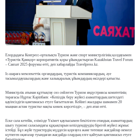
Елордадағы Конгресс-орталықта Туризм және спорт министрлігінің қолдауымен
«Туристік Қамқор» корпоративтік қоры ұйымдастырған Kazakhstan Travel Forum
– Саяхат 2025 форумы өтті, деп хабарлайды Travelpress.kz.
Іс-шараға мемлекеттік органдардың, туристік компаниялардың, әуе
тасымалдаушылардың және халықаралық ұйымдардың өкілдері қатысты.
Министрлік атынан құттықтау сөз сөйлеген Туризм индустриясы комитетінің
төрағасы Нұртас Кәріпбаев: «Кепілдік беру жүйесі азаматтардың шетелдегі
қауіпсіздігін қамтамасыз етуге бағытталған. Кейінгі жылдары шамамен 20
мыңнан астам туристке нақты көмек көрсетілді», – деп атап өтті.
Еске сала кетейік, елімізде Үкімет қаулысымен бекітілген отандық азаматтардың
шығу туризмі саласындағы құқықтарын кепілдендірудің бірегей жүйесі жұмыс
істейді. Бұл жүйе туристердің мүддесін қорғауға және төтенше жағдайлар немесе
күтпеген оқиғалар туындаған жағдайда олардың елге қайтуын қамтамасыз етуге
бағытталған.