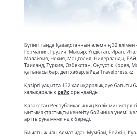
Бүгінгі таңда Қазақстанның әлемнің 32 елімен
Германия, Грузия, Мысыр, Үндістан, Иран, Ита
Малайзия, Чехия, Моңғолия, Нидерланды, БАӘ,
Таиланд, Түркия, Өзбекстан, Оңтүстік Корея, 
қатынасы бар, деп хабарлайды Travelpress.kz.
Қазіргі уақытта 132 халықаралық әуе бағыты 
халықаралық
рейс
орындайды.
Қазақстан Республикасының Көлік министрліг
ынтымақтастықты кеңейту бойынша үнемі келіс
арттыруға мүмкіндік береді.
Биылғы жылы Алматыдан Мумбай, Бейжің, Куала