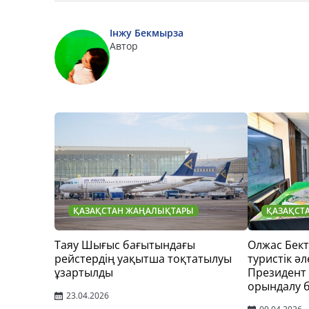
Інжу Бекмырза
Автор
ҚАЗАҚСТАН ЖАҢАЛЫҚТАРЫ
ҚАЗАҚСТ
Таяу Шығыс бағытындағы
Олжас Бек
рейстердің уақытша тоқтатылуы
туристік әл
ұзартылды
Президент
орындалу 
23.04.2026