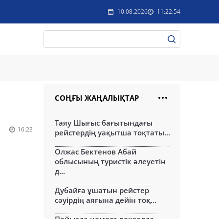
10.08.2026
11:22:54
СОҢҒЫ ЖАҢАЛЫҚТАР
Таяу Шығыс бағытындағы
16:23
рейстердің уақытша тоқтаты...
Олжас Бектенов Абай
облысының туристік әлеуетін
д...
Дубайға ұшатын рейстер
сәуірдің аяғына дейін тоқ...