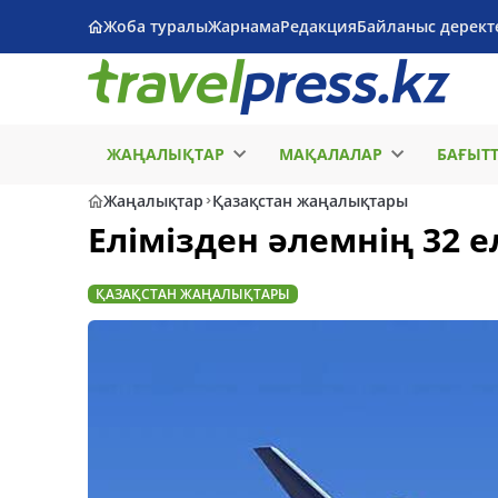
Жоба туралы
Жарнама
Редакция
Байланыс дерект
ЖАҢАЛЫҚТАР
МАҚАЛАЛАР
БАҒЫТ
Жаңалықтар
Қазақстан жаңалықтары
Елімізден әлемнің 32 
ҚАЗАҚСТАН ЖАҢАЛЫҚТАРЫ