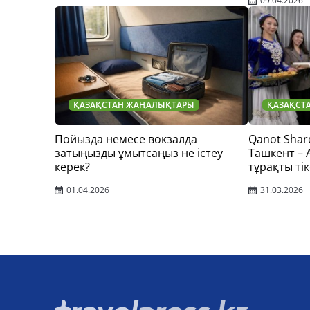
09.04.2026
ҚАЗАҚСТАН ЖАҢАЛЫҚТАРЫ
ҚАЗАҚСТ
Пойызда немесе вокзалда
Qanot Shar
затыңызды ұмытсаңыз не істеу
Ташкент –
керек?
тұрақты тік
01.04.2026
31.03.2026