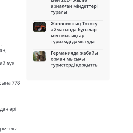
мен 2024 жылға
арналған міндеттері
туралы
Жапонияның Тохоку
аймағында бұғылар
мен мысықтар
туризмді дамытуда
,
ан,
Германияда жабайы
,
орман мысығы
ей әуе
туристерді қорқытты
сына 778
дан әрі
рм-эль-