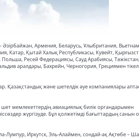
 – Әзірбайжан, Армения, Беларусь, Ұлыбритания, Вьетнам
лия, Катар, Қытай Халық Республикасы, Кувейт, Қырғызст
 Польша, Ресей Федерациясы, Сауд Арабиясы, Тәжікстан
Мальдив аралдары, Бахрейн, Черногория, Грециямен тікел
бар. Қазақстандық және шетелдік әуе компаниялары апта
і шет мемлекеттердің авиациялық билік органдарымен
сөздер жүргізуде. Бұл қолжетімді бағыттардың санын о
-Лумпур, Иркутск, Эль-Алаймен, сондай-ақ Ақтөбе – Ша