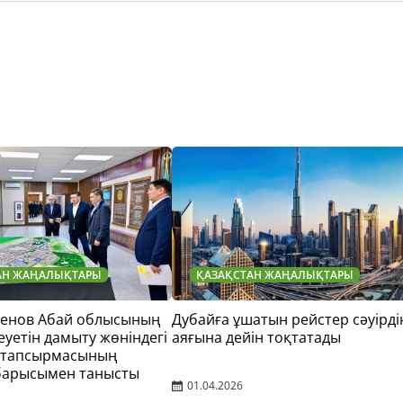
АН ЖАҢАЛЫҚТАРЫ
ҚАЗАҚСТАН ЖАҢАЛЫҚТАРЫ
тенов Абай облысының
Дубайға ұшатын рейстер сәуірді
еуетін дамыту жөніндегі
аяғына дейін тоқтатады
 тапсырмасының
барысымен танысты
01.04.2026