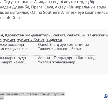
ңтүстік-шығыс Азиядағы ең ірі лоукостердің бірі -
анадан Душанбе, Прага, Сеул, Ақтау - Минеральные воды
і, ал қытайлық «China Southern Airlines» әуе компанияс
 көбейтті.
ан
,
Қазақстан жаңалықтары
,
саяхат
,
саяхатшы
,
таңғажай
р
,
турист
,
туристік бағыт
,
Үндістан
есе вокзалда
Qanot Sharq әуе компаниясы
ытсаңыз не іс...
Ташкент – Алматы бағыт...
ушылары тауда
Астана – Талдықорған бағытында
ндарға көмек...
тікелей жолаушылар...
хат
саяхатшы
таңғажайып орындар
туризм
ан