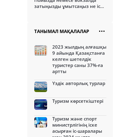
Пойызда немесе вокзалда
затыңызды ұмытсаңыз не іс...
ТАНЫМАЛ МАҚАЛАЛАР
2023 жылдың алғашқы
9 айында Қазақстанға
келген шетелдік
туристер саны 37%-ға
артты
Үздік авторлық турлар
Туризм көрсеткіштері
Туризм және спорт
министрлігінің іске
асырған іс-шаралары