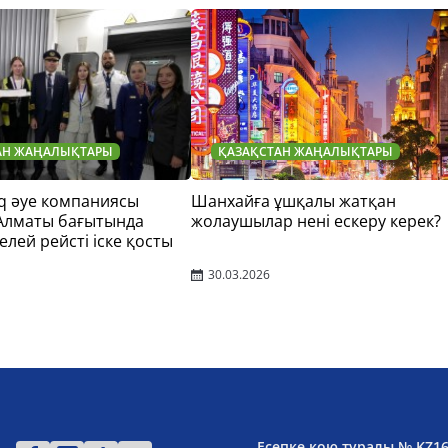
АН ЖАҢАЛЫҚТАРЫ
ҚАЗАҚСТАН ЖАҢАЛЫҚТАРЫ
q әуе компаниясы
Шанхайға ұшқалы жатқан
 Алматы бағытында
жолаушылар нені ескеру керек?
елей рейсті іске қосты
30.03.2026
Есепке қою туралы № KZ1