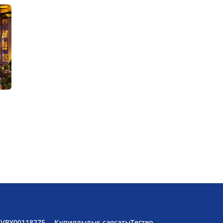
6VPY00118275
Құпиялылық саясаты
Тегтер