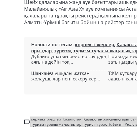
Шейх қалаларына жаңа әуе бағыттары ашылды. О
Малайзиялық «Air Asia X» әуе компаниясы Аст
қалаларына тұрақты рейстерді қалпына келтірд
Алматы-Үрімші бағыты бойынша рейстер санын
Новости по тегам:
көрнекті жерлер
,
Қазақст
орындар
,
туризм
,
туризм туралы жаңалықта
Дубайға ұшатын рейстер сәуірдің
Пойызда нем
аяғына дейін тоқ...
затыңызды ұм
Шанхайға ұшқалы жатқан
ТЖМ құтқар
жолаушылар нені ескеру кер...
адасып қалға
көрнекті жерлер
Қазақстан
Қазақстан жаңалықтары
сая
туризм туралы жаңалықтар
турист
туристік бағыт
Үндіст