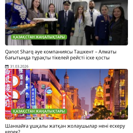
ҚАЗАҚСТАН ЖАҢАЛЫҚТАРЫ
Qanot Sharq әуе компаниясы Ташкент – Алматы
бағытында тұрақты тікелей рейсті іске қосты
31.03.2026
ҚАЗАҚСТАН ЖАҢАЛЫҚТАРЫ
Шанхайға ұшқалы жатқан жолаушылар нені ескеру
керек?