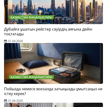
ҚАЗАҚСТАН ЖАҢАЛЫҚТАРЫ
Дубайға ұшатын рейстер сәуірдің аяғына дейін
тоқтатады
01.04.2026
ҚАЗАҚСТАН ЖАҢАЛЫҚТАРЫ
Пойызда немесе вокзалда затыңызды ұмытсаңыз не
істеу керек?
01.04.2026