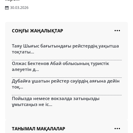
30.03.2026
СОҢҒЫ ЖАҢАЛЫҚТАР
Таяу Шығыс бағытындағы рейстердің уақытша
тоқтаты...
Олжас Бектенов Абай облысының туристік
әлеуетін д...
Дубайға ұшатын рейстер сәуірдің аяғына дейін
тоқ...
Пойызда немесе вокзалда затыңызды
ұмытсаңыз не іс...
ТАНЫМАЛ МАҚАЛАЛАР