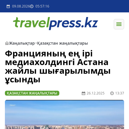
09.08.2026
05:57:16
Жаңалықтар
Қазақстан жаңалықтары
Францияның ең ірі
медиахолдингі Астана
жайлы шығарылымды
ұсынды
ҚАЗАҚСТАН ЖАҢАЛЫҚТАРЫ
26.12.2025
13:37