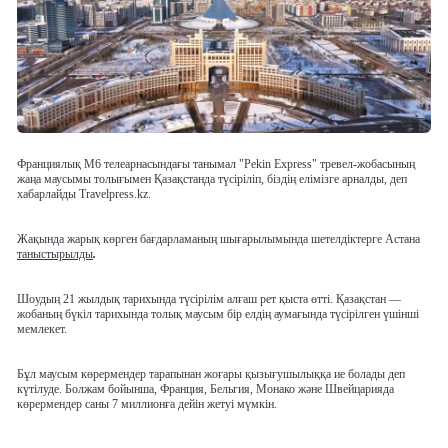
Франциялық M6 телеарнасындағы танымал "Pekin Express" тревел-жобасының
жаңа маусымы толығымен Қазақстанда түсіріліп, біздің елімізге арналды, деп
хабарлайды Travelpress.kz.
Жақында жарық көрген бағдарламаның шығарылымында шетелдіктерге Астана
таныстырылды
.
Шоудың 21 жылдық тарихында түсірілім алғаш рет қыста өтті. Қазақстан —
жобаның бүкіл тарихында толық маусым бір елдің аумағында түсірілген үшінші
мемлекет.
Бұл маусым көрермендер тарапынан жоғары қызығушылыққа ие болады деп
күтілуде. Болжам бойынша, Франция, Бельгия, Монако және Швейцарияда
көрермендер саны 7 миллионға дейін жетуі мүмкін.