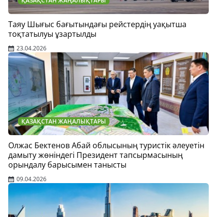
ҚАЗАҚСТАН ЖАҢАЛЫҚТАРЫ
Таяу Шығыс бағытындағы рейстердің уақытша
тоқтатылуы ұзартылды
23.04.2026
ҚАЗАҚСТАН ЖАҢАЛЫҚТАРЫ
Олжас Бектенов Абай облысының туристік әлеуетін
дамыту жөніндегі Президент тапсырмасының
орындалу барысымен танысты
09.04.2026