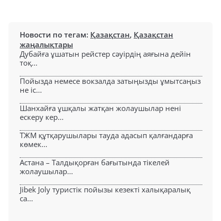
Новости по тегам:
Қазақстан
,
Қазақстан
жаңалықтары
Дубайға ұшатын рейстер сәуірдің аяғына дейін
тоқ...
Пойызда немесе вокзалда затыңызды ұмытсаңыз
не іс...
Шанхайға ұшқалы жатқан жолаушылар нені
ескеру кер...
ТЖМ құтқарушылары тауда адасып қалғандарға
көмек...
Астана – Талдықорған бағытында тікелей
жолаушылар...
Jibek Joly туристік пойызы кезекті халықаралық
са...