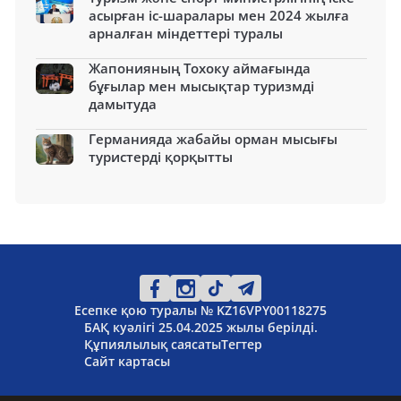
асырған іс-шаралары мен 2024 жылға
арналған міндеттері туралы
Жапонияның Тохоку аймағында
бұғылар мен мысықтар туризмді
дамытуда
Германияда жабайы орман мысығы
туристерді қорқытты
Есепке қою туралы № KZ16VPY00118275
БАҚ куәлігі 25.04.2025 жылы берілді.
Құпиялылық саясаты
Тегтер
Сайт картасы