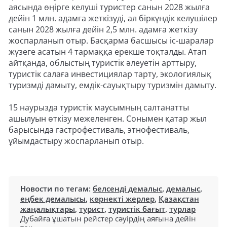
аясында өңірге келуші туристер санын 2028 жылға
дейін 1 млн. адамға жеткізуді, ал біркүндік келушілер
санын 2028 жылға дейін 2,5 млн. адамға жеткізу
жоспарланып отыр. Басқарма басшысы іс-шаралар
жүзеге асатын 4 тармаққа ерекше тоқталды. Атап
айтқанда, облыстың туристік әлеуетін арттыру,
туристік салаға инвестициялар тарту, экологиялық
туризмді дамыту, емдік-сауықтыру туризмін дамыту.
15 наурызда туристік маусымның салтанатты
ашылуын өткізу межеленген. Сонымен қатар жыл
барысында гастрофестиваль, этнофестиваль,
ұйымдастыру жоспарланып отыр.
Новости по тегам:
белсенді демалыс
,
демалыс
,
еңбек демалысы
,
көрнекті жерлер
,
Қазақстан
жаңалықтары
,
турист
,
туристік бағыт
,
турлар
Дубайға ұшатын рейстер сәуірдің аяғына дейін