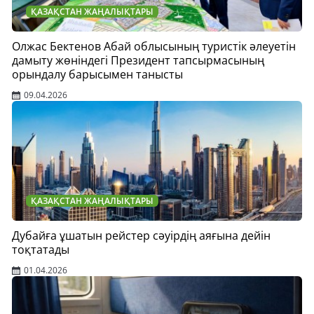
ҚАЗАҚСТАН ЖАҢАЛЫҚТАРЫ
Олжас Бектенов Абай облысының туристік әлеуетін
дамыту жөніндегі Президент тапсырмасының
орындалу барысымен танысты
09.04.2026
ҚАЗАҚСТАН ЖАҢАЛЫҚТАРЫ
Дубайға ұшатын рейстер сәуірдің аяғына дейін
тоқтатады
01.04.2026