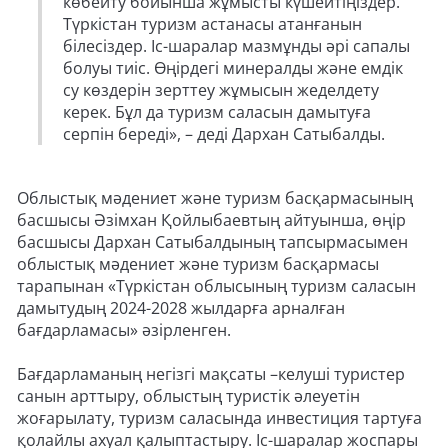
көбейту бойынша жұмысты күшейтіңіздер.
Түркістан туризм астанасы атанғанын
білесіздер. Іс-шаралар мазмұнды әрі сапалы
болуы тиіс. Өңірдегі минералды және емдік
су көздерін зерттеу жұмысын жеделдету
керек. Бұл да туризм саласын дамытуға
серпін береді», – деді Дархан Сатыбалды.
Облыстық мәдениет және туризм басқармасының
басшысы Әзімхан Қойлыбаевтың айтуынша, өңір
басшысы Дархан Сатыбалдының тапсырмасымен
облыстық мәдениет және туризм басқармасы
тарапынан «Түркістан облысының туризм саласын
дамытудың 2024-2028 жылдарға арналған
бағдарламасы» әзірленген.
Бағдарламаның негізгі мақсаты –келуші туристер
санын арттыру, облыстың туристік әлеуетін
жоғарылату, туризм саласында инвестиция тартуға
қолайлы ахуал қалыптастыру. Іс-шаралар жоспары