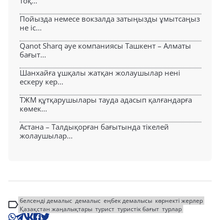
тоқ...
Пойызда немесе вокзалда затыңызды ұмытсаңыз
не іс...
Qanot Sharq әуе компаниясы Ташкент – Алматы
бағыт...
Шанхайға ұшқалы жатқан жолаушылар нені
ескеру кер...
ТЖМ құтқарушылары тауда адасып қалғандарға
көмек...
Астана – Талдықорған бағытында тікелей
жолаушылар...
белсенді демалыс
демалыс
еңбек демалысы
көрнекті жерлер
Қазақстан жаңалықтары
турист
туристік бағыт
турлар