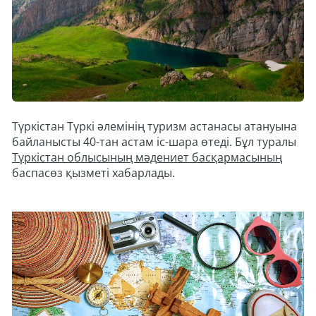
Түркістан Түркі әлемінің туризм астанасы атануына
байланысты 40-тан астам іс-шара өтеді. Бұл туралы
Түркістан облысының мәдениет басқармасының
баспасөз қызметі хабарлады.