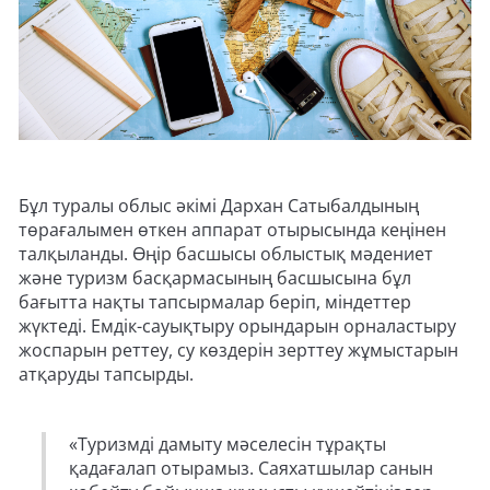
Бұл туралы облыс әкімі Дархан Сатыбалдының
төрағалымен өткен аппарат отырысында кеңінен
талқыланды. Өңір басшысы облыстық мәдениет
және туризм басқармасының басшысына бұл
бағытта нақты тапсырмалар беріп, міндеттер
жүктеді. Емдік-сауықтыру орындарын орналастыру
жоспарын реттеу, су көздерін зерттеу жұмыстарын
атқаруды тапсырды.
«Туризмді дамыту мәселесін тұрақты
қадағалап отырамыз. Саяхатшылар санын