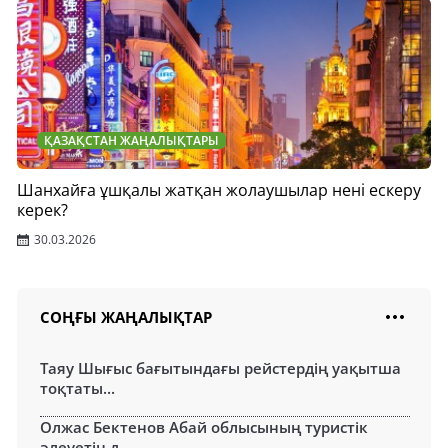
ҚАЗАҚСТАН ЖАҢАЛЫҚТАРЫ
Шанхайға ұшқалы жатқан жолаушылар нені ескеру
керек?
30.03.2026
СОҢҒЫ ЖАҢАЛЫҚТАР
Таяу Шығыс бағытындағы рейстердің уақытша
тоқтаты...
Олжас Бектенов Абай облысының туристік
әлеуетін д...