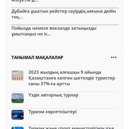
Дубайға ұшатын рейстер сәуірдің аяғына дейін
тоқ...
Пойызда немесе вокзалда затыңызды
ұмытсаңыз не іс...
ТАНЫМАЛ МАҚАЛАЛАР
2023 жылдың алғашқы 9 айында
Қазақстанға келген шетелдік туристер
саны 37%-ға артты
Үздік авторлық турлар
Туризм көрсеткіштері
Туризм және спорт министрлігінің іске