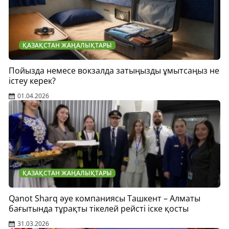
ҚАЗАҚСТАН ЖАҢАЛЫҚТАРЫ
Пойызда немесе вокзалда затыңызды ұмытсаңыз не
істеу керек?
01.04.2026
ҚАЗАҚСТАН ЖАҢАЛЫҚТАРЫ
Qanot Sharq әуе компаниясы Ташкент – Алматы
бағытында тұрақты тікелей рейсті іске қосты
31.03.2026