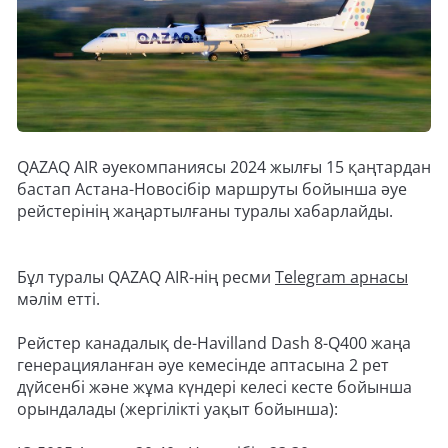
QAZAQ AIR әуекомпаниясы 2024 жылғы 15 қаңтардан
бастап Астана-Новосібір маршруты бойынша әуе
рейстерінің жаңартылғаны туралы хабарлайды.
Бұл туралы QAZAQ AIR-нің ресми
Telegram арнасы
мәлім етті.
Рейстер канадалық de-Havilland Dash 8-Q400 жаңа
генерацияланған әуе кемесінде аптасына 2 рет
дүйсенбі және жұма күндері келесі кесте бойынша
орындалады (жергілікті уақыт бойынша):