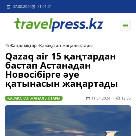
07.08.2026
21:01:01
Жаңалықтар
Қазақстан жаңалықтары
Qazaq air 15 қаңтардан
бастап Астанадан
Новосібірге әуе
қатынасын жаңартады
ҚАЗАҚСТАН ЖАҢАЛЫҚТАРЫ
11.01.2024
12:35