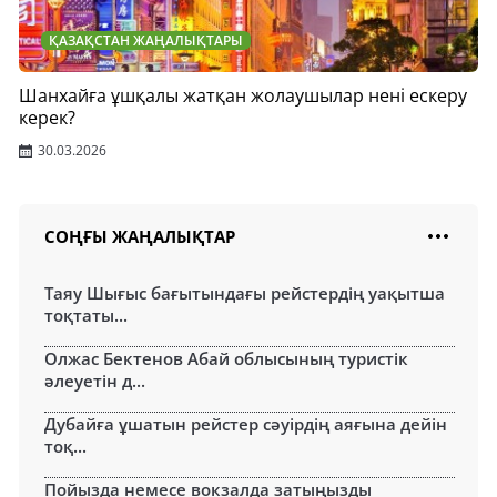
ҚАЗАҚСТАН ЖАҢАЛЫҚТАРЫ
Шанхайға ұшқалы жатқан жолаушылар нені ескеру
керек?
30.03.2026
СОҢҒЫ ЖАҢАЛЫҚТАР
Таяу Шығыс бағытындағы рейстердің уақытша
тоқтаты...
Олжас Бектенов Абай облысының туристік
әлеуетін д...
Дубайға ұшатын рейстер сәуірдің аяғына дейін
тоқ...
Пойызда немесе вокзалда затыңызды