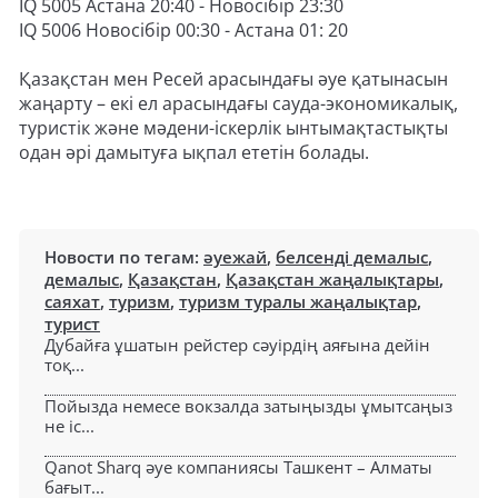
IQ 5005 Астана 20:40 - Новосібір 23:30
IQ 5006 Новосібір 00:30 - Астана 01: 20
Қазақстан мен Ресей арасындағы әуе қатынасын
жаңарту – екі ел арасындағы сауда-экономикалық,
туристік және мәдени-іскерлік ынтымақтастықты
одан әрі дамытуға ықпал ететін болады.
Новости по тегам:
әуежай
,
белсенді демалыс
,
демалыс
,
Қазақстан
,
Қазақстан жаңалықтары
,
саяхат
,
туризм
,
туризм туралы жаңалықтар
,
турист
Дубайға ұшатын рейстер сәуірдің аяғына дейін
тоқ...
Пойызда немесе вокзалда затыңызды ұмытсаңыз
не іс...
Qanot Sharq әуе компаниясы Ташкент – Алматы
бағыт...