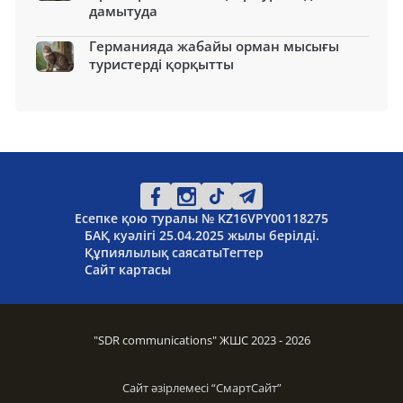
дамытуда
Германияда жабайы орман мысығы
туристерді қорқытты
Есепке қою туралы № KZ16VPY00118275
БАҚ куәлігі 25.04.2025 жылы берілді.
Құпиялылық саясаты
Тегтер
Сайт картасы
"SDR communications" ЖШС 2023 - 2026
Сайт әзірлемесі “
СмартСайт
”