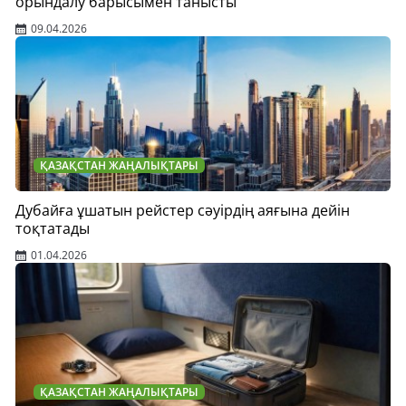
орындалу барысымен танысты
09.04.2026
ҚАЗАҚСТАН ЖАҢАЛЫҚТАРЫ
Дубайға ұшатын рейстер сәуірдің аяғына дейін
тоқтатады
01.04.2026
ҚАЗАҚСТАН ЖАҢАЛЫҚТАРЫ