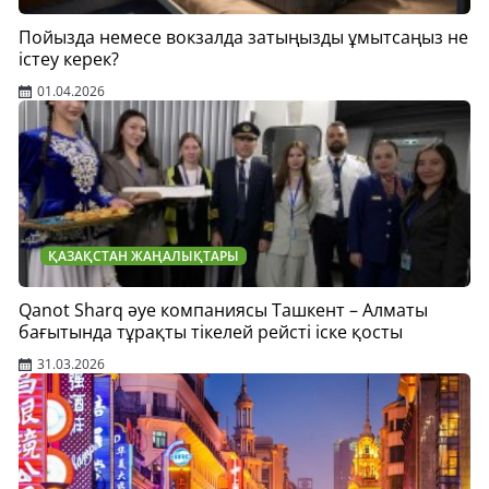
Пойызда немесе вокзалда затыңызды ұмытсаңыз не
істеу керек?
01.04.2026
ҚАЗАҚСТАН ЖАҢАЛЫҚТАРЫ
Qanot Sharq әуе компаниясы Ташкент – Алматы
бағытында тұрақты тікелей рейсті іске қосты
31.03.2026