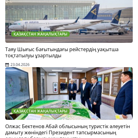
ҚАЗАҚСТАН ЖАҢАЛЫҚТАРЫ
Таяу Шығыс бағытындағы рейстердің уақытша
тоқтатылуы ұзартылды
23.04.2026
ҚАЗАҚСТАН ЖАҢАЛЫҚТАРЫ
Олжас Бектенов Абай облысының туристік әлеуетін
дамыту жөніндегі Президент тапсырмасының