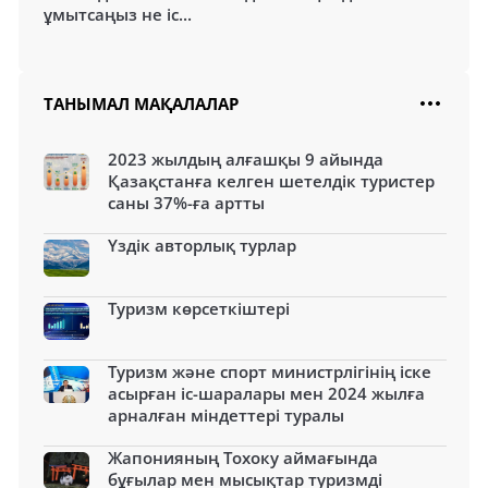
ұмытсаңыз не іс...
ТАНЫМАЛ МАҚАЛАЛАР
2023 жылдың алғашқы 9 айында
Қазақстанға келген шетелдік туристер
саны 37%-ға артты
Үздік авторлық турлар
Туризм көрсеткіштері
Туризм және спорт министрлігінің іске
асырған іс-шаралары мен 2024 жылға
арналған міндеттері туралы
Жапонияның Тохоку аймағында
бұғылар мен мысықтар туризмді