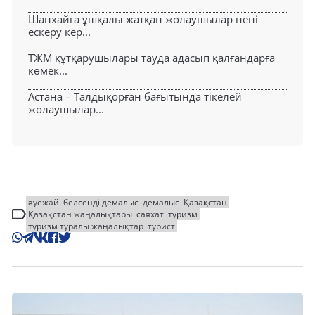
Шанхайға ұшқалы жатқан жолаушылар нені
ескеру кер...
ТЖМ құтқарушылары тауда адасып қалғандарға
көмек...
Астана – Талдықорған бағытында тікелей
жолаушылар...
әуежай
белсенді демалыс
демалыс
Қазақстан
Қазақстан жаңалықтары
саяхат
туризм
туризм туралы жаңалықтар
турист