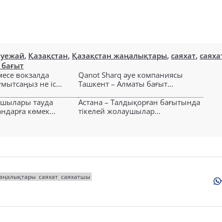
әуежай
,
Қазақстан
,
Қазақстан жаңалықтары
,
саяхат
,
саях
 бағыт
есе вокзалда
Qanot Sharq әуе компаниясы
ытсаңыз не іс...
Ташкент – Алматы бағыт...
ушылары тауда
Астана – Талдықорған бағытында
ндарға көмек...
тікелей жолаушылар...
жаңалықтары
саяхат
саяхатшы