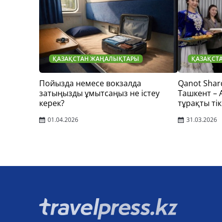
ҚАЗАҚСТАН ЖАҢАЛЫҚТАРЫ
ҚАЗАҚСТ
Пойызда немесе вокзалда
Qanot Shar
затыңызды ұмытсаңыз не істеу
Ташкент –
керек?
тұрақты тік
01.04.2026
31.03.2026