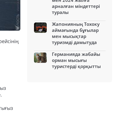
мен 2024 жылға
арналған міндеттері
туралы
Жапонияның Тохоку
аймағында бұғылар
мен мысықтар
рейсінің
туризмді дамытуда
Германияда жабайы
орман мысығы
туристерді қорқытты
сыз
.
тығыз