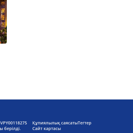
6VPY00118275
Құпиялылық саясаты
Тегтер
ы берілді.
Сайт картасы