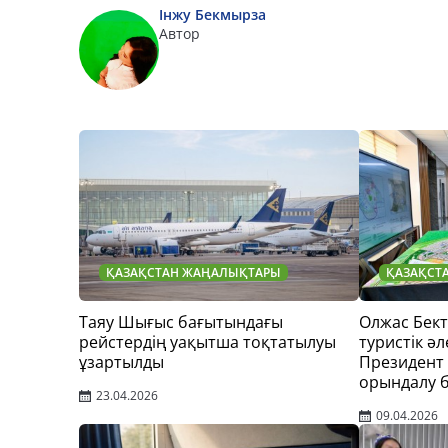
Інжу Бекмырза
Автор
ҚАЗАҚСТАН ЖАҢАЛЫҚТАРЫ
ҚАЗАҚСТ
Таяу Шығыс бағытындағы
Олжас Бек
рейстердің уақытша тоқтатылуы
туристік әл
ұзартылды
Президент
орындалу 
23.04.2026
09.04.2026