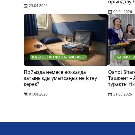
орындалу 
23.04.2026
09.04.2026
ҚАЗАҚСТАН ЖАҢАЛЫҚТАРЫ
ҚАЗАҚСТ
Пойызда немесе вокзалда
Qanot Shar
затыңызды ұмытсаңыз не істеу
Ташкент –
керек?
тұрақты тік
01.04.2026
31.03.2026