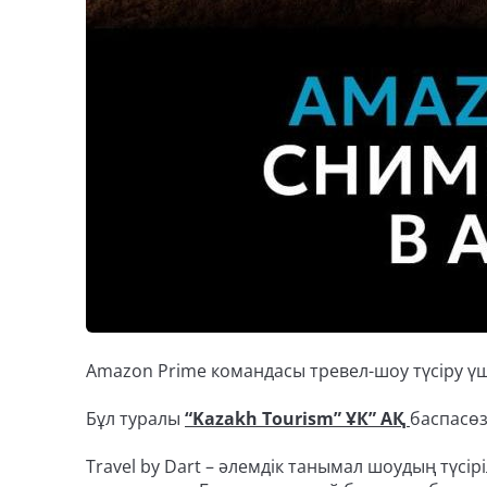
Amazon Prime командасы тревел-шоу түсіру үші
Бұл туралы
“Kazakh Tourism” ҰК” АҚ
баспасөз
Travel by Dart – әлемдік танымал шоудың түсі