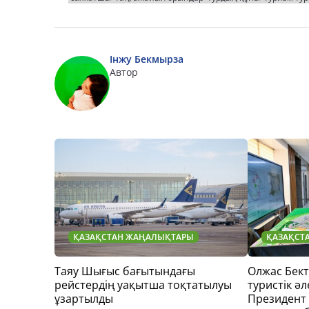
Інжу Бекмырза
Автор
ҚАЗАҚСТАН ЖАҢАЛЫҚТАРЫ
ҚАЗАҚСТ
Таяу Шығыс бағытындағы
Олжас Бек
рейстердің уақытша тоқтатылуы
туристік әл
ұзартылды
Президент