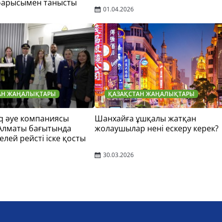
барысымен танысты
01.04.2026
АН ЖАҢАЛЫҚТАРЫ
ҚАЗАҚСТАН ЖАҢАЛЫҚТАРЫ
q әуе компаниясы
Шанхайға ұшқалы жатқан
 Алматы бағытында
жолаушылар нені ескеру керек?
елей рейсті іске қосты
30.03.2026