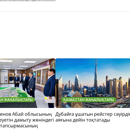
АН ЖАҢАЛЫҚТАРЫ
ҚАЗАҚСТАН ЖАҢАЛЫҚТАРЫ
тенов Абай облысының
Дубайға ұшатын рейстер сәуірді
еуетін дамыту жөніндегі
аяғына дейін тоқтатады
 тапсырмасының