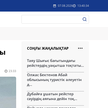
07.08.2026
13:40:34
СОҢҒЫ ЖАҢАЛЫҚТАР
ты
Таяу Шығыс бағытындағы
рейстердің уақытша тоқтаты...
23:33
Олжас Бектенов Абай
облысының туристік әлеуетін
д...
Дубайға ұшатын рейстер
сәуірдің аяғына дейін тоқ...