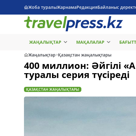
Жоба туралы
Жарнама
Редакция
Байланыс дерект
ЖАҢАЛЫҚТАР
МАҚАЛАЛАР
БАҒЫТ
Жаңалықтар
Қазақстан жаңалықтары
400 миллион: Әйгілі «
туралы серия түсіреді
ҚАЗАҚСТАН ЖАҢАЛЫҚТАРЫ