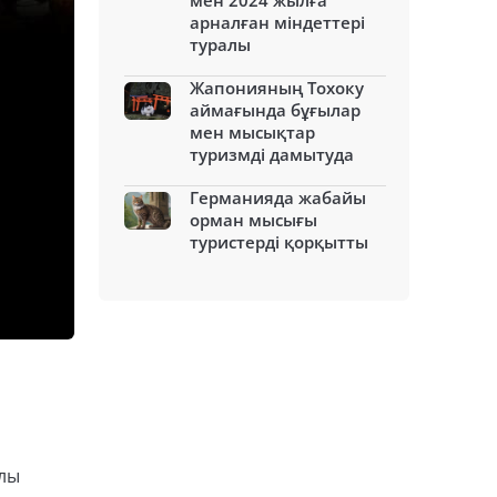
мен 2024 жылға
арналған міндеттері
туралы
Жапонияның Тохоку
аймағында бұғылар
мен мысықтар
туризмді дамытуда
Германияда жабайы
орман мысығы
туристерді қорқытты
ылы