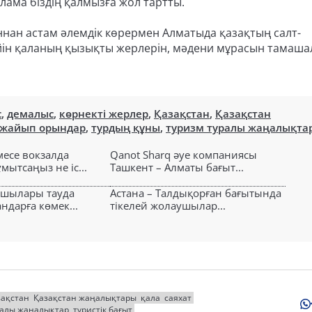
ама біздің қалмызға жол тартты.
оннан астам әлемдік көрермен Алматыда қазақтың салт-
дейін қаланың қызықты жерлерін, мәдени мұрасын тамаша
с
,
демалыс
,
көрнекті жерлер
,
Қазақстан
,
Қазақстан
ажайып орындар
,
турдың құны
,
туризм туралы жаңалықта
есе вокзалда
Qanot Sharq әуе компаниясы
ытсаңыз не іс...
Ташкент – Алматы бағыт...
ушылары тауда
Астана – Талдықорған бағытында
ндарға көмек...
тікелей жолаушылар...
зақстан
Қазақстан жаңалықтары
қала
саяхат
ралы жаңалықтар
туристік бағыт