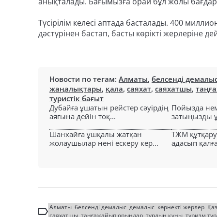
анықталады. Бағымызға орай бұл жолы бағдарл
Түсірілім келесі аптада басталады. 400 милли
дәстүрінен бастап, басты көрікті жерлеріне 
Новости по тегам:
Алматы
,
белсенді демалы
жаңалықтары
,
қала
,
саяхат
,
саяхатшы
,
таңғ
туристік бағыт
Дубайға ұшатын рейстер сәуірдің
Пойызда нем
аяғына дейін тоқ...
затыңызды ұм
Шанхайға ұшқалы жатқан
ТЖМ құтқар
жолаушылар нені ескеру кер...
адасып қалға
Алматы
белсенді демалыс
демалыс
көрнекті жерлер
Қа
саяхатшы
таңғажайып орындар
турдың құны
туризм ту