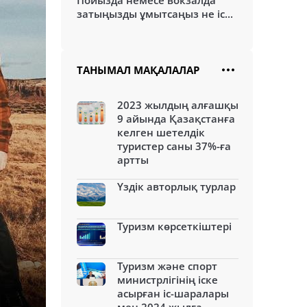
Пойызда немесе вокзалда
затыңызды ұмытсаңыз не іс...
ТАНЫМАЛ МАҚАЛАЛАР
2023 жылдың алғашқы
9 айында Қазақстанға
келген шетелдік
туристер саны 37%-ға
артты
Үздік авторлық турлар
Туризм көрсеткіштері
Туризм және спорт
министрлігінің іске
асырған іс-шаралары