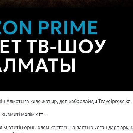
н Алматыға келе жатыр, деп хабарлайды Travelpress.kz.
 қызметі мәлім етті.
рілім өтетін орны әлем картасына лақтырылған дарт арқ