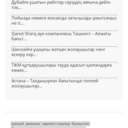
Дубайға ұшатын рейстер сәуірдің аяғына дейін
тоқ...
Пойызда немесе вокзалда затыңызды ұмытсаңыз
не іс...
Qanot Sharq әуе компаниясы Ташкент – Алматы
бағыт...
Шанхайға ұшқалы жатқан жолаушылар нені
ескеру кер...
ТЖМ құтқарушылары тауда адасып қалғандарға
көмек...
Астана – Талдықорған бағытында тікелей
жолаушылар...
әуежай
демалыс
көрнекті жерлер
Қазақстан