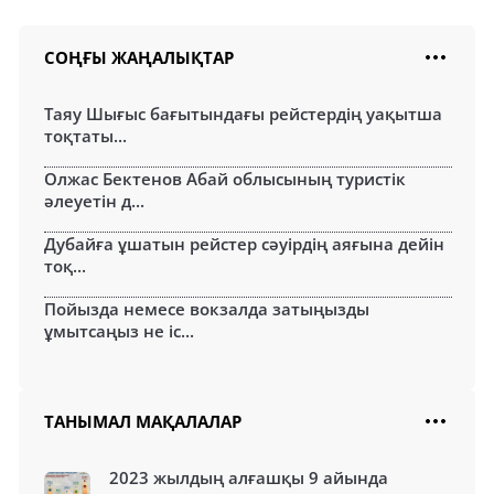
СОҢҒЫ ЖАҢАЛЫҚТАР
Таяу Шығыс бағытындағы рейстердің уақытша
тоқтаты...
Олжас Бектенов Абай облысының туристік
әлеуетін д...
Дубайға ұшатын рейстер сәуірдің аяғына дейін
тоқ...
Пойызда немесе вокзалда затыңызды
ұмытсаңыз не іс...
ТАНЫМАЛ МАҚАЛАЛАР
2023 жылдың алғашқы 9 айында