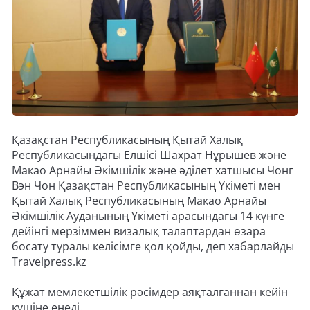
Қазақстан Республикасының Қытай Халық
Республикасындағы Елшісі Шахрат Нұрышев және
Макао Арнайы Әкімшілік және әділет хатшысы Чонг
Вэн Чон Қазақстан Республикасының Үкіметі мен
Қытай Халық Республикасының Макао Арнайы
Әкімшілік Ауданының Үкіметі арасындағы 14 күнге
дейінгі мерзіммен визалық талаптардан өзара
босату туралы келісімге қол қойды, деп хабарлайды
Travelpress.kz
Құжат мемлекетшілік рәсімдер аяқталғаннан кейін
күшіне енеді.