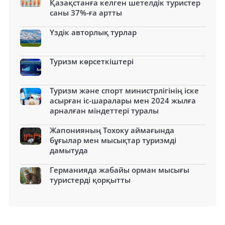
Қазақстанға келген шетелдік туристер
саны 37%-ға артты
Үздік авторлық турлар
Туризм көрсеткіштері
Туризм және спорт министрлігінің іске
асырған іс-шаралары мен 2024 жылға
арналған міндеттері туралы
Жапонияның Тохоку аймағында
бұғылар мен мысықтар туризмді
дамытуда
Германияда жабайы орман мысығы
туристерді қорқытты