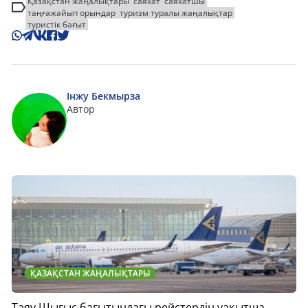
Қазақстан жаңалықтары
саяхат
саяхатшы
таңғажайып орындар
туризм туралы жаңалықтар
туристік бағыт
Інжу Бекмырза
Автор
ҚАЗАҚСТАН ЖАҢАЛЫҚТАРЫ
Таяу Шығыс бағытындағы рейстердің уақытша