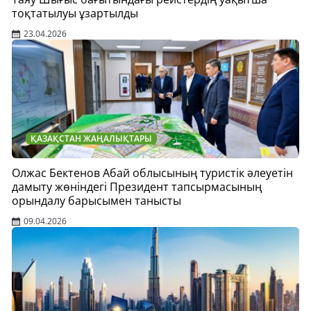
тоқтатылуы ұзартылды
23.04.2026
ҚАЗАҚСТАН ЖАҢАЛЫҚТАРЫ
Олжас Бектенов Абай облысының туристік әлеуетін
дамыту жөніндегі Президент тапсырмасының
орындалу барысымен танысты
09.04.2026