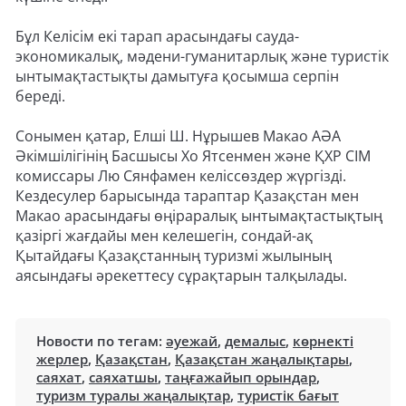
Бұл Келісім екі тарап арасындағы сауда-
экономикалық, мәдени-гуманитарлық және туристік
ынтымақтастықты дамытуға қосымша серпін
береді.
Сонымен қатар, Елші Ш. Нұрышев Макао АӘА
Әкімшілігінің Басшысы Хо Ятсенмен және ҚХР СІМ
комиссары Лю Сянфамен келіссөздер жүргізді.
Кездесулер барысында тараптар Қазақстан мен
Макао арасындағы өңіраралық ынтымақтастықтың
қазіргі жағдайы мен келешегін, сондай-ақ
Қытайдағы Қазақстанның туризмі жылының
аясындағы әрекеттесу сұрақтарын талқылады.
Новости по тегам:
әуежай
,
демалыс
,
көрнекті
жерлер
,
Қазақстан
,
Қазақстан жаңалықтары
,
саяхат
,
саяхатшы
,
таңғажайып орындар
,
туризм туралы жаңалықтар
,
туристік бағыт