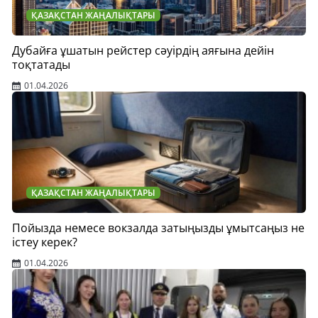
ҚАЗАҚСТАН ЖАҢАЛЫҚТАРЫ
Дубайға ұшатын рейстер сәуірдің аяғына дейін
тоқтатады
01.04.2026
ҚАЗАҚСТАН ЖАҢАЛЫҚТАРЫ
Пойызда немесе вокзалда затыңызды ұмытсаңыз не
істеу керек?
01.04.2026