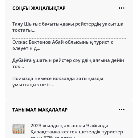
СОҢҒЫ ЖАҢАЛЫҚТАР
Таяу Шығыс бағытындағы рейстердің уақытша
тоқтаты...
Олжас Бектенов Абай облысының туристік
әлеуетін д...
Дубайға ұшатын рейстер сәуірдің аяғына дейін
тоқ...
Пойызда немесе вокзалда затыңызды
ұмытсаңыз не іс...
ТАНЫМАЛ МАҚАЛАЛАР
2023 жылдың алғашқы 9 айында
Қазақстанға келген шетелдік туристер
саны 37%-ға артты