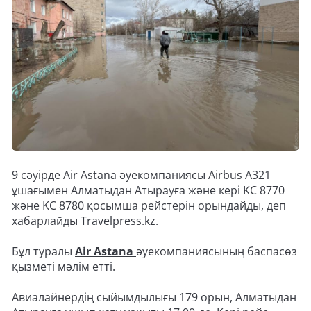
9 сәуірде Air Astana әуекомпаниясы Airbus A321
ұшағымен Алматыдан Атырауға және кері KC 8770
және KC 8780 қосымша рейстерін орындайды, деп
хабарлайды Travelpress.kz.
Бұл туралы
Air Astana
әуекомпаниясының баспасөз
қызметі мәлім етті.
Авиалайнердің сыйымдылығы 179 орын, Алматыдан