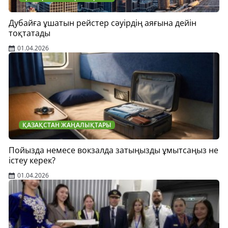
Дубайға ұшатын рейстер сәуірдің аяғына дейін
тоқтатады
01.04.2026
ҚАЗАҚСТАН ЖАҢАЛЫҚТАРЫ
Пойызда немесе вокзалда затыңызды ұмытсаңыз не
істеу керек?
01.04.2026