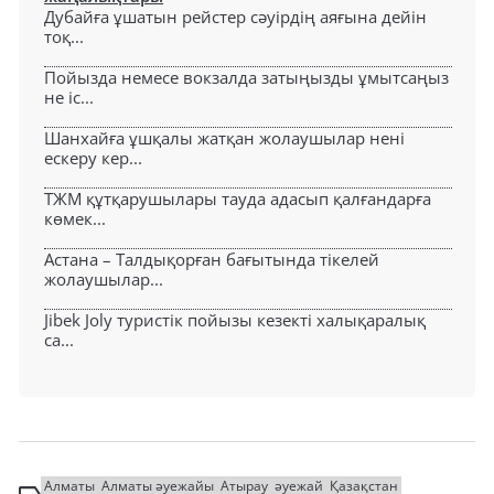
Дубайға ұшатын рейстер сәуірдің аяғына дейін
тоқ...
Пойызда немесе вокзалда затыңызды ұмытсаңыз
не іс...
Шанхайға ұшқалы жатқан жолаушылар нені
ескеру кер...
ТЖМ құтқарушылары тауда адасып қалғандарға
көмек...
Астана – Талдықорған бағытында тікелей
жолаушылар...
Jibek Joly туристік пойызы кезекті халықаралық
са...
Алматы
Алматы әуежайы
Атырау
әуежай
Қазақстан