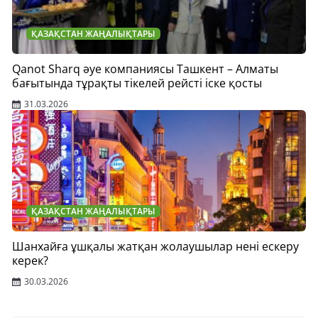
ҚАЗАҚСТАН ЖАҢАЛЫҚТАРЫ
Qanot Sharq әуе компаниясы Ташкент – Алматы
бағытында тұрақты тікелей рейсті іске қосты
31.03.2026
ҚАЗАҚСТАН ЖАҢАЛЫҚТАРЫ
Шанхайға ұшқалы жатқан жолаушылар нені ескеру
керек?
30.03.2026