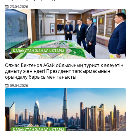
23.04.2026
ҚАЗАҚСТАН ЖАҢАЛЫҚТАРЫ
Олжас Бектенов Абай облысының туристік әлеуетін
дамыту жөніндегі Президент тапсырмасының
орындалу барысымен танысты
09.04.2026
ҚАЗАҚСТАН ЖАҢАЛЫҚТАРЫ