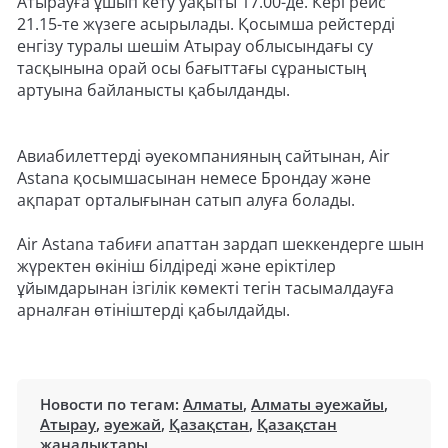
Атырауға ұшып кету уақыты 17.00-де. Кері рейс
21.15-те жүзеге асырылады. Қосымша рейстерді
енгізу туралы шешім Атырау облысындағы су
тасқынына орай осы бағыттағы сұраныстың
артуына байланысты қабылданды.
Авиабилеттерді әуекомпанияның сайтынан, Air
Astana қосымшасынан немесе Брондау және
ақпарат орталығынан сатып алуға болады.
Air Astana табиғи апаттан зардап шеккендерге шын
жүректен өкініш білдіреді және еріктілер
ұйымдарынан ізгілік көмекті тегін тасымалдауға
арналған өтініштерді қабылдайды.
Новости по тегам:
Алматы
,
Алматы әуежайы
,
Атырау
,
әуежай
,
Қазақстан
,
Қазақстан
жаңалықтары