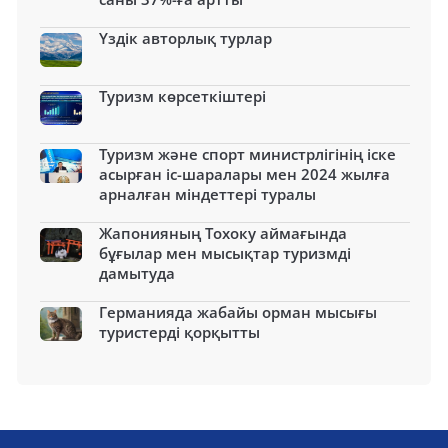
Үздік авторлық турлар
Туризм көрсеткіштері
Туризм және спорт министрлігінің іске
асырған іс-шаралары мен 2024 жылға
арналған міндеттері туралы
Жапонияның Тохоку аймағында
бұғылар мен мысықтар туризмді
дамытуда
Германияда жабайы орман мысығы
туристерді қорқытты