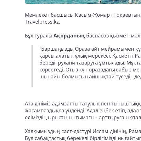
Мемлекет басшысы Қасым-Жомарт Тоқаевтың О
Travelpress.kz.
Бұл туралы
Ақорданың
баспасөз қызметі мәлі
"Баршаңызды Ораза айт мейрамымен құ
қарсы алатын ұлық мерекесі. Қасиетті 
береді, рухани тазаруға ұмтылады. Мұ
көрсетеді. Отыз күн оразадағы сабыр мен
шынайы болмысын айшықтай түседі
,- д
Ата дініміз адамзатты татулық пен тыныштыққ
жасампаздыққа үндейді. Адал еңбек етіп, адал
еліміздің ырысты ынтымағын арттыруға ықпал 
Халқымыздың салт-дәстүрі Ислам дінінің, Р
Бұл сабақтастық берекелі бірлігімізді нығайт