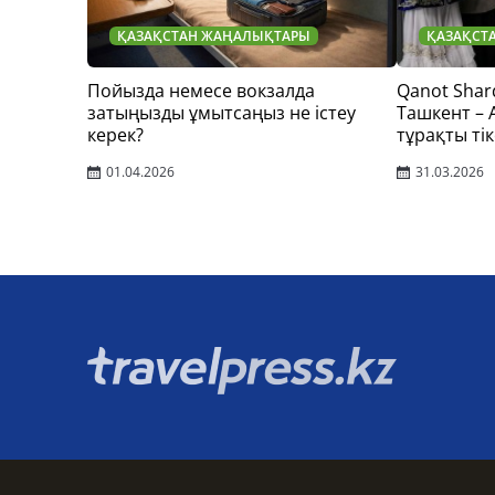
ҚАЗАҚСТАН ЖАҢАЛЫҚТАРЫ
ҚАЗАҚСТ
Пойызда немесе вокзалда
Qanot Shar
затыңызды ұмытсаңыз не істеу
Ташкент –
керек?
тұрақты тік
01.04.2026
31.03.2026