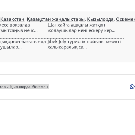
,
Қазақстан
,
Қазақстан жаңалықтары
,
Қызылорда
,
Өскеме
есе вокзалда
Шанхайға ұшқалы жатқан
ытсаңыз не іс...
жолаушылар нені ескеру кер...
лдықорған бағытында
Jibek Joly туристік пойызы кезекті
аушылар...
халықаралық са...
тары
Қызылорда
Өскемен