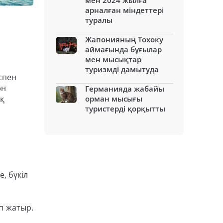
мен 2024 жылға
арналған міндеттері
туралы
Жапонияның Тохоку
аймағында бұғылар
мен мысықтар
туризмді дамытуда
спен
ән
Германияда жабайы
ық
орман мысығы
туристерді қорқытты
, бүкіл
п жатыр.