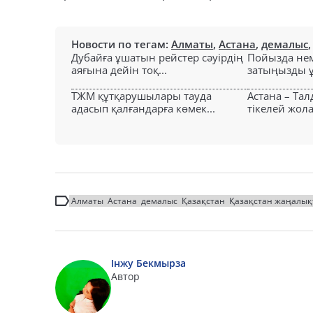
Новости по тегам:
Алматы
,
Астана
,
демалыс
Дубайға ұшатын рейстер сәуірдің
Пойызда нем
аяғына дейін тоқ...
затыңызды ұм
ТЖМ құтқарушылары тауда
Астана – Та
адасып қалғандарға көмек...
тікелей жол
Алматы
Астана
демалыс
Қазақстан
Қазақстан жаңалық
Інжу Бекмырза
Автор