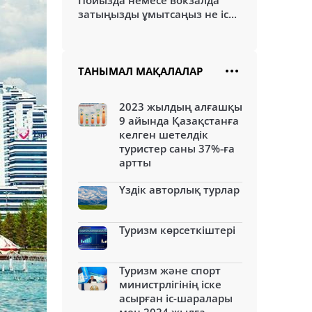
Пойызда немесе вокзалда
затыңызды ұмытсаңыз не іс...
ТАНЫМАЛ МАҚАЛАЛАР
2023 жылдың алғашқы
9 айында Қазақстанға
келген шетелдік
туристер саны 37%-ға
артты
Үздік авторлық турлар
Туризм көрсеткіштері
Туризм және спорт
министрлігінің іске
асырған іс-шаралары