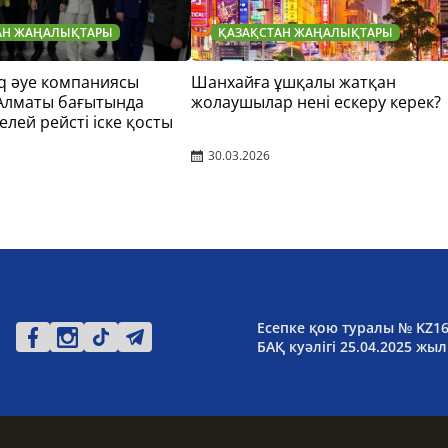
АН ЖАҢАЛЫҚТАРЫ
ҚАЗАҚСТАН ЖАҢАЛЫҚТАРЫ
q әуе компаниясы
Шанхайға ұшқалы жатқан
 Алматы бағытында
жолаушылар нені ескеру керек?
елей рейсті іске қосты
30.03.2026
Есепке қою туралы № KZ1
БАҚ куәлігі 25.04.2025 жыл