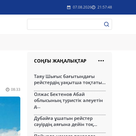
07.08.2026
21:57:48
СОҢҒЫ ЖАҢАЛЫҚТАР
Таяу Шығыс бағытындағы
рейстердің уақытша тоқтаты...
08:33
Олжас Бектенов Абай
облысының туристік әлеуетін
д...
Дубайға ұшатын рейстер
сәуірдің аяғына дейін тоқ...