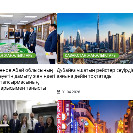
АН ЖАҢАЛЫҚТАРЫ
ҚАЗАҚСТАН ЖАҢАЛЫҚТАРЫ
тенов Абай облысының
Дубайға ұшатын рейстер сәуірді
еуетін дамыту жөніндегі
аяғына дейін тоқтатады
 тапсырмасының
барысымен танысты
01.04.2026