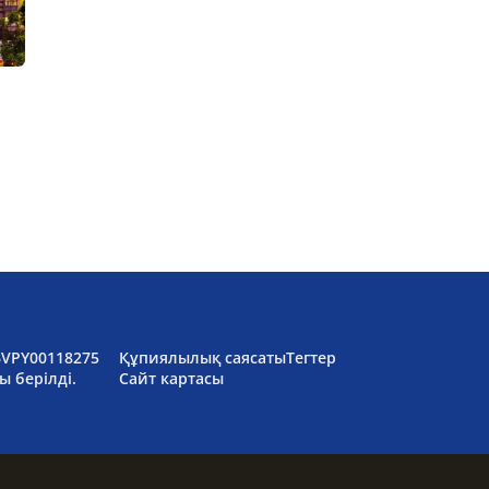
6VPY00118275
Құпиялылық саясаты
Тегтер
ы берілді.
Сайт картасы