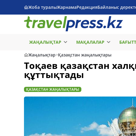
Жоба туралы
Жарнама
Редакция
Байланыс дерект
ЖАҢАЛЫҚТАР
МАҚАЛАЛАР
БАҒЫТ
Жаңалықтар
Қазақстан жаңалықтары
Тоқаев қазақстан халқ
құттықтады
ҚАЗАҚСТАН ЖАҢАЛЫҚТАРЫ