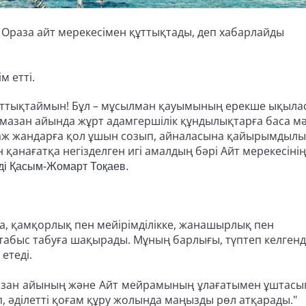
раза айт мерекесімен құттықтады, деп хабарлайды
м етті.
ттықтаймын! Бұл – мұсылман қауымының ерекше ықыла
Рамазан айында жұрт адамгершілік құндылықтарға баса м
қтаж жандарға қол ұшын созып, айналасына қайырымдыл
 қанағатқа негізделген игі амалдың бәрі Айт мерекесінің
еді Қасым-Жомарт Тоқаев.
а, қамқорлық пен мейірімділікке, жанашырлық пен
 табыс табуға шақырады. Мұның барлығы, түптеп келгенде
етеді.
амазан айының және Айт мейрамының ұлағатымен ұштасы
ып, әділетті қоғам құру жолында маңызды рөл атқарады."