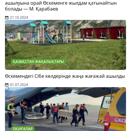
ашылуына орай Өскеменге жылдам қатынайтын
болады — М. Қарабаев
21.10.2024
ҚАЗАҚСТАН ЖАҢАЛЫҚТАРЫ
Өскемендегі Сібе көлдерінде жаңа жағажай ашылды
01.07.2024
ОҚИҒАЛАР