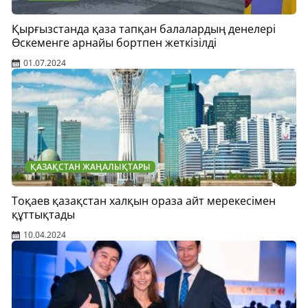
Қырғызстанда қаза тапқан балалардың денелері
Өскеменге арнайы бортпен жеткізілді
01.07.2024
ҚАЗАҚСТАН ЖАҢАЛЫҚТАРЫ
Тоқаев қазақстан халқын ораза айт мерекесімен
құттықтады
10.04.2024