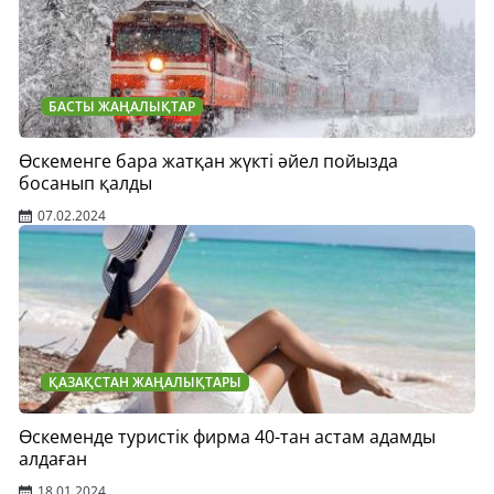
БАСТЫ ЖАҢАЛЫҚТАР
Өскеменге бара жатқан жүкті әйел пойызда
босанып қалды
07.02.2024
ҚАЗАҚСТАН ЖАҢАЛЫҚТАРЫ
Өскеменде туристік фирма 40-тан астам адамды
алдаған
18.01.2024