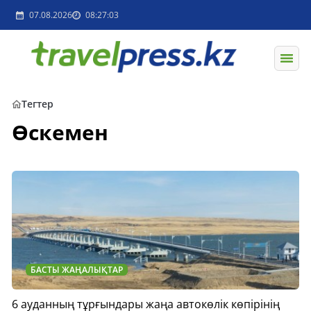
07.08.2026
08:27:03
Тегтер
Өскемен
БАСТЫ ЖАҢАЛЫҚТАР
6 ауданның тұрғындары жаңа автокөлік көпірінің