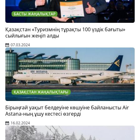
БАСТЫ ЖАҢАЛЫҚТАР
Қазақстан «Туризмнің тұрақты 100 үздік бағыты»
сыйлығын жеңіп алды
07.03.2024
ҚАЗАҚСТАН ЖАҢАЛЫҚТАРЫ
Бірыңғай уақыт белдеуіне көшуіне байланысты Air
Astana-ның ұшу кестесі өзгерді
16.02.2024