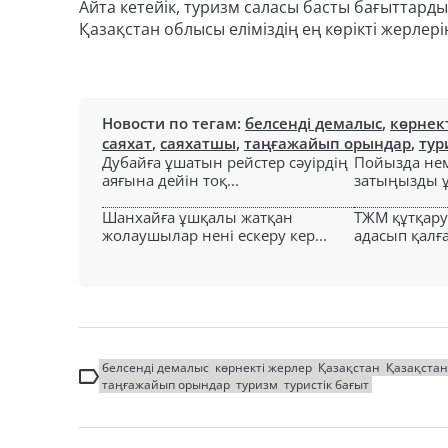
Айта кетейік, туризм саласы басты бағыттард
Қазақстан облысы еліміздің ең көрікті жерлері
Новости по тегам:
белсенді демалыс
,
көрнек
саяхат
,
саяхатшы
,
таңғажайып орындар
,
тур
Дубайға ұшатын рейстер сәуірдің
Пойызда нем
аяғына дейін тоқ...
затыңызды ұм
Шанхайға ұшқалы жатқан
ТЖМ құтқар
жолаушылар нені ескеру кер...
адасып қалға
белсенді демалыс
көрнекті жерлер
Қазақстан
Қазақста
таңғажайып орындар
туризм
туристік бағыт