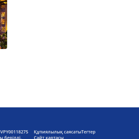
6VPY00118275
Құпиялылық саясаты
Тегтер
ы берілді.
Сайт картасы