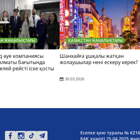
АН ЖАҢАЛЫҚТАРЫ
ҚАЗАҚСТАН ЖАҢАЛЫҚТАРЫ
q әуе компаниясы
Шанхайға ұшқалы жатқан
 Алматы бағытында
жолаушылар нені ескеру керек?
елей рейсті іске қосты
30.03.2026
Есепке қою туралы № KZ1
БАҚ куәлігі 25.04.2025 жыл