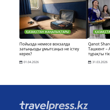
ҚАЗАҚСТАН ЖАҢАЛЫҚТАРЫ
ҚАЗАҚСТ
Пойызда немесе вокзалда
Qanot Shar
затыңызды ұмытсаңыз не істеу
Ташкент –
керек?
тұрақты тік
01.04.2026
31.03.2026