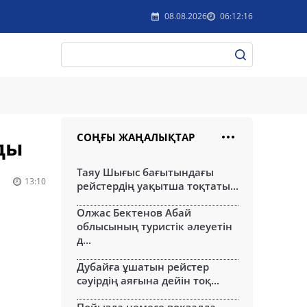
08.08.2026
06:12:16
СОҢҒЫ ЖАҢАЛЫҚТАР
ды
Таяу Шығыс бағытындағы
13:10
рейстердің уақытша тоқтаты...
Олжас Бектенов Абай
облысының туристік әлеуетін
д...
Дубайға ұшатын рейстер
сәуірдің аяғына дейін тоқ...