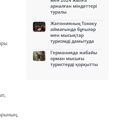
мен 2024 жылға
арналған міндеттері
туралы
Жапонияның Тохоку
аймағында бұғылар
мен мысықтар
туризмді дамытуда
ары
Германияда жабайы
орман мысығы
туристерді қорқытты
ып,
тарының,