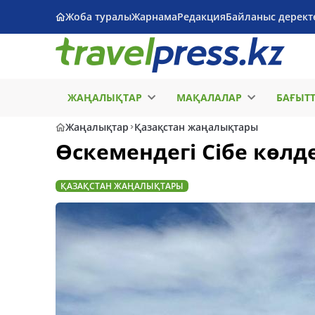
Жоба туралы
Жарнама
Редакция
Байланыс дерект
ЖАҢАЛЫҚТАР
МАҚАЛАЛАР
БАҒЫТ
Жаңалықтар
Қазақстан жаңалықтары
Өскемендегі Сібе көл
ҚАЗАҚСТАН ЖАҢАЛЫҚТАРЫ