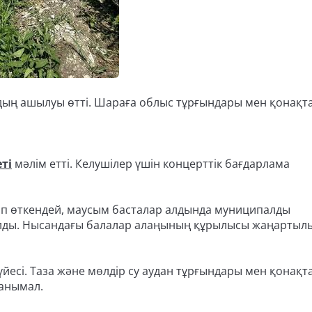
йдың ашылуы өтті. Шараға облыс тұрғындары мен қонақт
ті
мәлім етті. Келушілер үшін концерттік бағдарлама
ап өткендей, маусым басталар алдында муниципалды
ды. Нысандағы балалар алаңының құрылысы жаңартыл
 жүйесі. Таза және мөлдір су аудан тұрғындары мен қонақ
танымал.