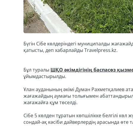
Бүгін Сібе көлдеріндегі муниципалды жағажа
қатысты, деп хабарлайды Travelpress.kz.
Бұл туралы
ШҚО әкімдігінің баспасөз қызме
ұйымдастырылды.
Ұлан ауданының әкімі Думан Рахметқалиев ат
жағажайдың аумағы толығымен абаттандырыл
жағажайға құм төселді.
Сібе 5 көлден тұратын көпшілікке белгілі көл
сондай-ақ кәсіби дайверлердің арасында өте 