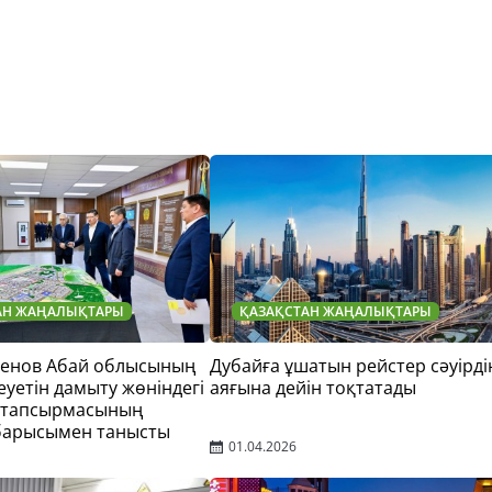
АН ЖАҢАЛЫҚТАРЫ
ҚАЗАҚСТАН ЖАҢАЛЫҚТАРЫ
тенов Абай облысының
Дубайға ұшатын рейстер сәуірді
еуетін дамыту жөніндегі
аяғына дейін тоқтатады
 тапсырмасының
барысымен танысты
01.04.2026