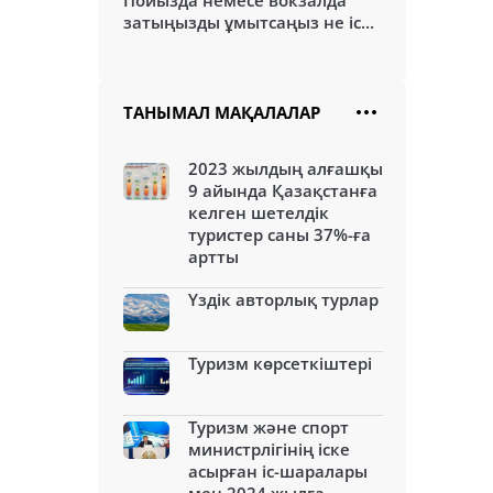
Пойызда немесе вокзалда
затыңызды ұмытсаңыз не іс...
ТАНЫМАЛ МАҚАЛАЛАР
2023 жылдың алғашқы
9 айында Қазақстанға
келген шетелдік
туристер саны 37%-ға
артты
Үздік авторлық турлар
Туризм көрсеткіштері
Туризм және спорт
министрлігінің іске
асырған іс-шаралары