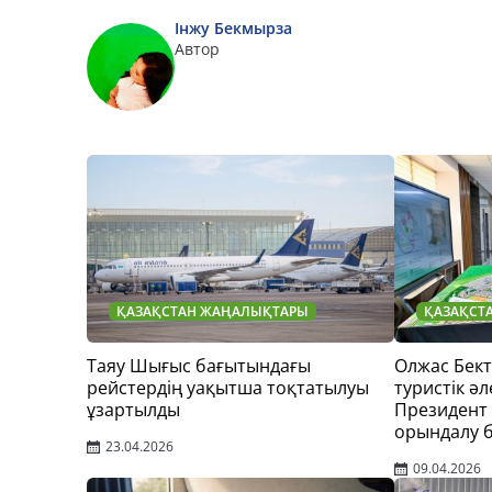
Інжу Бекмырза
Автор
ҚАЗАҚСТАН ЖАҢАЛЫҚТАРЫ
ҚАЗАҚСТ
Таяу Шығыс бағытындағы
Олжас Бек
рейстердің уақытша тоқтатылуы
туристік әл
ұзартылды
Президент
орындалу 
23.04.2026
09.04.2026