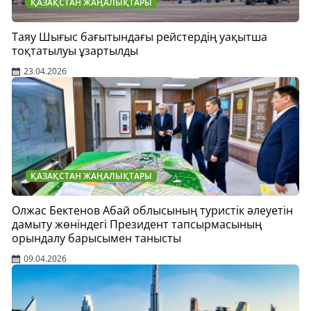
ҚАЗАҚСТАН ЖАҢАЛЫҚТАРЫ
Таяу Шығыс бағытындағы рейстердің уақытша
тоқтатылуы ұзартылды
23.04.2026
ҚАЗАҚСТАН ЖАҢАЛЫҚТАРЫ
Олжас Бектенов Абай облысының туристік әлеуетін
дамыту жөніндегі Президент тапсырмасының
орындалу барысымен танысты
09.04.2026