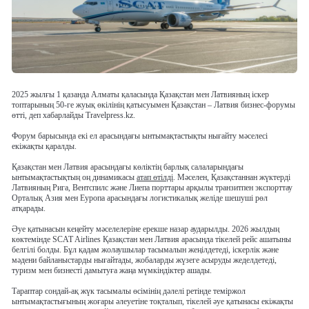
2025 жылғы 1 қазанда Алматы қаласында Қазақстан мен Латвияның іскер
топтарының 50-ге жуық өкілінің қатысуымен Қазақстан – Латвия бизнес-форумы
өтті, деп хабарлайды Travelpress.kz.
Форум барысында екі ел арасындағы ынтымақтастықты нығайту мәселесі
екіжақты қаралды.
Қазақстан мен Латвия арасындағы көліктің барлық салаларындағы
ынтымақтастықтың оң динамикасы
атап өтілді
. Мәселен, Қазақстаннан жүктерді
Латвияның Рига, Вентспилс және Лиепа порттары арқылы транзитпен экспорттау
Орталық Азия мен Еуропа арасындағы логистикалық желіде шешуші рөл
атқарады.
Әуе қатынасын кеңейту мәселелеріне ерекше назар аударылды. 2026 жылдың
көктемінде SCAT Airlines Қазақстан мен Латвия арасында тікелей рейс ашатыны
белгілі болды. Бұл қадам жолаушылар тасымалын жеңілдетеді, іскерлік және
мәдени байланыстарды нығайтады, жобаларды жүзеге асыруды жеделдетеді,
туризм мен бизнесті дамытуға жаңа мүмкіндіктер ашады.
Тараптар сондай-ақ жүк тасымалы өсімінің дәлелі ретінде теміржол
ынтымақтастығының жоғары әлеуетіне тоқталып, тікелей әуе қатынасы екіжақты