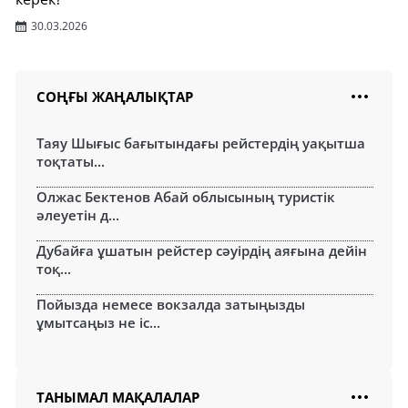
30.03.2026
СОҢҒЫ ЖАҢАЛЫҚТАР
Таяу Шығыс бағытындағы рейстердің уақытша
тоқтаты...
Олжас Бектенов Абай облысының туристік
әлеуетін д...
Дубайға ұшатын рейстер сәуірдің аяғына дейін
тоқ...
Пойызда немесе вокзалда затыңызды
ұмытсаңыз не іс...
ТАНЫМАЛ МАҚАЛАЛАР