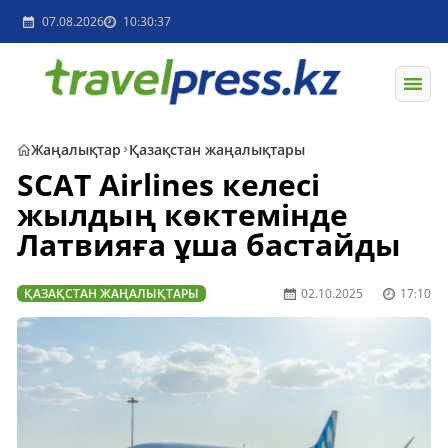
07.08.2026
10:30:37
Жаңалықтар
Қазақстан жаңалықтары
SCAT Airlines келесі
жылдың көктемінде
Латвияға ұша бастайды
ҚАЗАҚСТАН ЖАҢАЛЫҚТАРЫ
02.10.2025
17:10