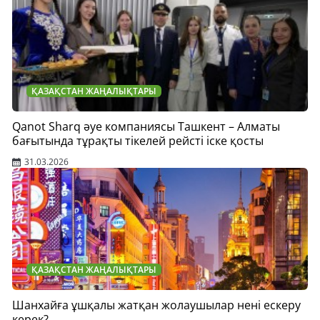
ҚАЗАҚСТАН ЖАҢАЛЫҚТАРЫ
Qanot Sharq әуе компаниясы Ташкент – Алматы
бағытында тұрақты тікелей рейсті іске қосты
31.03.2026
ҚАЗАҚСТАН ЖАҢАЛЫҚТАРЫ
Шанхайға ұшқалы жатқан жолаушылар нені ескеру
керек?