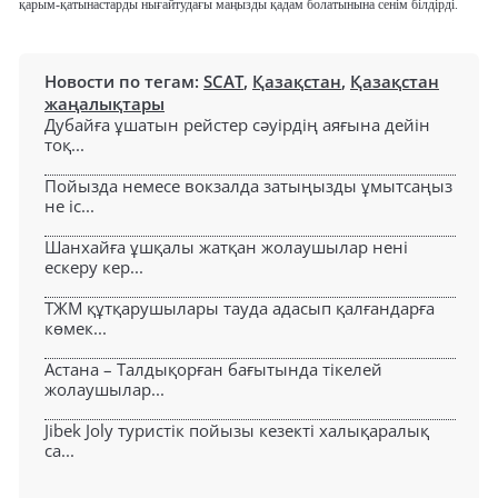
қарым-қатынастарды нығайтудағы маңызды қадам болатынына сенім білдірді.
Новости по тегам:
SCAT
,
Қазақстан
,
Қазақстан
жаңалықтары
Дубайға ұшатын рейстер сәуірдің аяғына дейін
тоқ...
Пойызда немесе вокзалда затыңызды ұмытсаңыз
не іс...
Шанхайға ұшқалы жатқан жолаушылар нені
ескеру кер...
ТЖМ құтқарушылары тауда адасып қалғандарға
көмек...
Астана – Талдықорған бағытында тікелей
жолаушылар...
Jibek Joly туристік пойызы кезекті халықаралық
са...