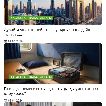
ҚАЗАҚСТАН ЖАҢАЛЫҚТАРЫ
Дубайға ұшатын рейстер сәуірдің аяғына дейін
тоқтатады
01.04.2026
ҚАЗАҚСТАН ЖАҢАЛЫҚТАРЫ
Пойызда немесе вокзалда затыңызды ұмытсаңыз не
істеу керек?
01.04.2026